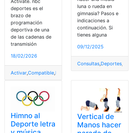
Activate. nbc
luna o rueda en
deportes es el
gimnasia? Pasos e
brazo de
indicaciones a
programación
continuación. Si
deportiva de una
tienes alguna
de las cadenas de
transmisión
09/12/2025
18/02/2026
Consultas
,
Deportes
,
Ejer
Activar
,
Compatible
,
Deportes
,
Dispositivo
,
Transmisión
Himno al
Vertical de
Deporte letra
Manos hacer
y música