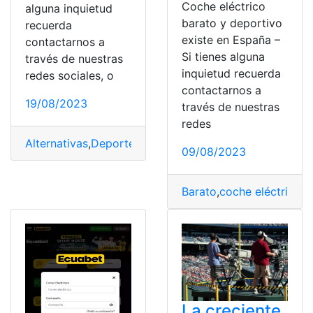
Coche eléctrico
alguna inquietud
barato y deportivo
recuerda
existe en España –
contactarnos a
Si tienes alguna
través de nuestras
inquietud recuerda
redes sociales, o
contactarnos a
19/08/2023
través de nuestras
redes
Alternativas
,
Deportes
,
Online
,
pádel
,
Torneo
,
Ver
09/08/2023
Barato
,
coche eléctrico
,
C
La creciente