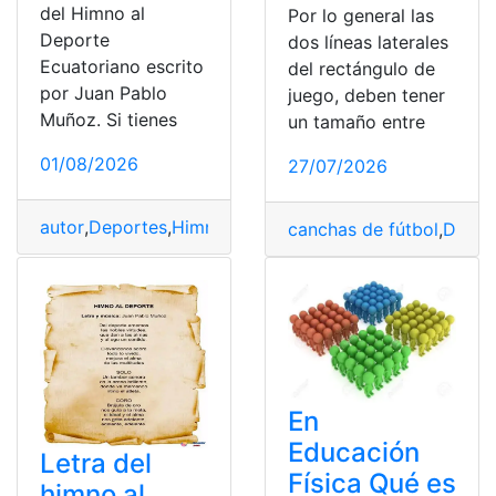
del Himno al
Por lo general las
Deporte
dos líneas laterales
Ecuatoriano escrito
del rectángulo de
por Juan Pablo
juego, deben tener
Muñoz. Si tienes
un tamaño entre
01/08/2026
27/07/2026
autor
,
Deportes
,
Himno
,
Jornada
,
letra
canchas de fútbol
,
Depor
En
Educación
Letra del
Física Qué es
himno al