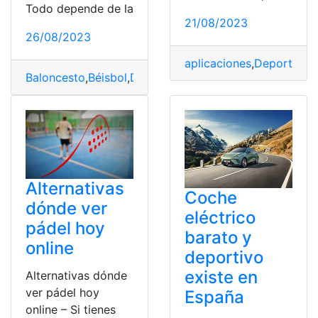
Todo depende de la
21/08/2023
26/08/2023
aplicaciones
,
Deportes
,
D
Baloncesto
,
Béisbol
,
Deportes
,
Deportes
,
Fútbol
,
fútbol 
Alternativas
Coche
dónde ver
eléctrico
pádel hoy
barato y
online
deportivo
existe en
Alternativas dónde
ver pádel hoy
España
online – Si tienes