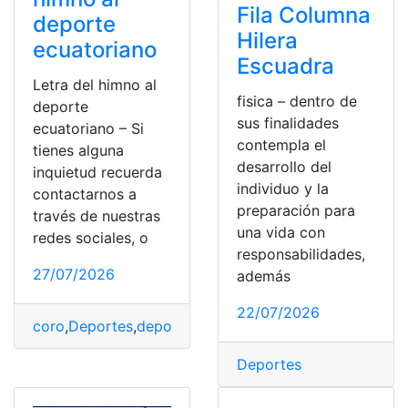
Fila Columna
deporte
Hilera
ecuatoriano
Escuadra
Letra del himno al
fisica – dentro de
deporte
sus finalidades
ecuatoriano – Si
contempla el
tienes alguna
desarrollo del
inquietud recuerda
individuo y la
contactarnos a
preparación para
través de nuestras
una vida con
redes sociales, o
responsabilidades,
27/07/2026
además
22/07/2026
coro
,
Deportes
,
deportistas
,
Ecuador
,
Himno
,
letra
,
Letra 
Deportes