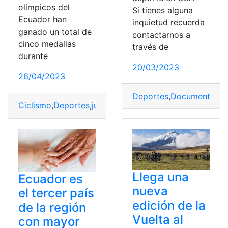
olímpicos del
Si tienes alguna
Ecuador han
inquietud recuerda
ganado un total de
contactarnos a
cinco medallas
través de
durante
20/03/2023
26/04/2023
Deportes
,
Documentos
,
I
Ciclismo
,
Deportes
,
juegos olímpicos
,
Medallas
,
Reconoc
Llega una
Ecuador es
nueva
el tercer país
edición de la
de la región
Vuelta al
con mayor