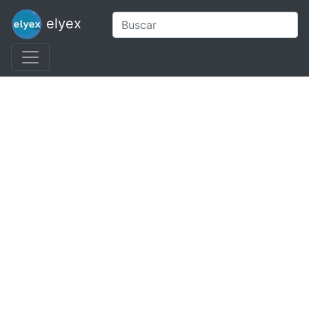
elyex