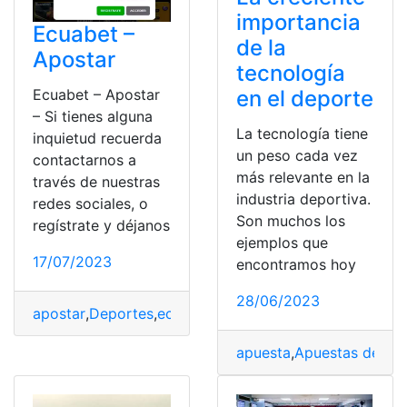
importancia
Ecuabet –
de la
Apostar
tecnología
Ecuabet – Apostar
en el deporte
– Si tienes alguna
La tecnología tiene
inquietud recuerda
un peso cada vez
contactarnos a
más relevante en la
través de nuestras
industria deportiva.
redes sociales, o
Son muchos los
regístrate y déjanos
ejemplos que
17/07/2023
encontramos hoy
28/06/2023
apostar
,
Deportes
,
ecuabet
,
Pasos
,
Realizar
apuesta
,
Apuestas deport