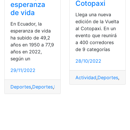
Cotopaxi
esperanza
de vida
Llega una nueva
edición de la Vuelta
En Ecuador, la
al Cotopaxi. En un
esperanza de vida
evento que reunirá
ha subido de 49,2
a 400 corredores
años en 1950 a 77,9
de 9 categorías
años en 2022,
según un
28/10/2022
29/11/2022
Actividad
,
Deportes
,
nego
Deportes
,
Deportes
,
Esperanza
,
esperanza de vida
,
Noti