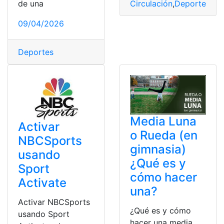
de una
Circulación
,
Deportes
,
Eje
09/04/2026
Deportes
Media Luna
Activar
o Rueda (en
NBCSports
gimnasia)
usando
¿Qué es y
Sport
cómo hacer
Activate
una?
Activar NBCSports
¿Qué es y cómo
usando Sport
hacer una media