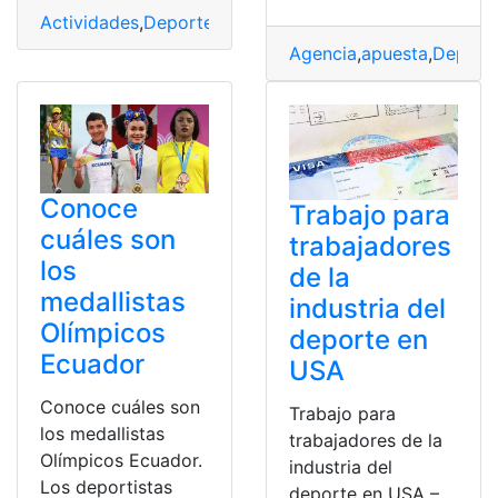
Actividades
,
Deportes
,
Laguna
,
Noticias
,
Protección
,
Tur
Agencia
,
apuesta
,
Deport
Conoce
Trabajo para
cuáles son
trabajadores
los
de la
medallistas
industria del
Olímpicos
deporte en
Ecuador
USA
Conoce cuáles son
Trabajo para
los medallistas
trabajadores de la
Olímpicos Ecuador.
industria del
Los deportistas
deporte en USA –