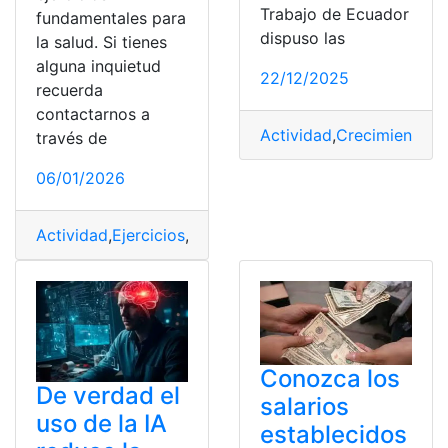
Trabajo de Ecuador
fundamentales para
dispuso las
la salud. Si tienes
alguna inquietud
22/12/2025
recuerda
contactarnos a
Actividad
,
Crecimiento
,
Mi
través de
06/01/2026
Actividad
,
Ejercicios
,
Física
,
Fundamentales
,
Salud
Conozca los
De verdad el
salarios
uso de la IA
establecidos