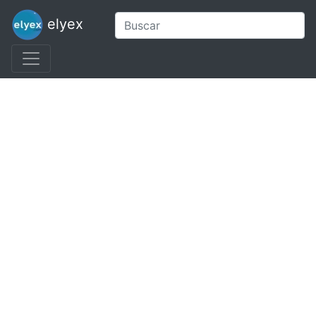
elyex