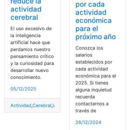
reduce la
por cada
actividad
actividad
cerebral
económica
para el
El uso excesivo de
próximo año
la inteligencia
artificial hace que
Conozca los
perdamos nuestro
salarios
pensamiento crítico
establecidos por
y la curiosidad para
cada actividad
desarrollar nuevo
económica para el
conocimiento.
2025. Si tienes
05/12/2025
alguna inquietud
recuerda
contactarnos a
Actividad
,
Cerebral
,
IA
,
reduce
,
Verdad
través de
26/12/2024