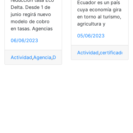
Ecuador es un país
Delta. Desde 1 de
cuya economía gira
junio regirá nuevo
en torno al turismo,
modelo de cobro
agricultura y
en tasas. Agencias
05/06/2023
06/06/2023
Actividad
,
certificado
,
Cré
Actividad
,
Agencia
,
Destinos
,
Viajar
,
Vuelos