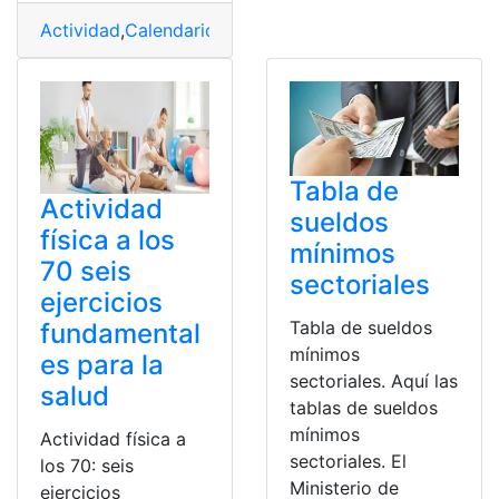
Actividad
,
Calendario
,
Fases Lunares
,
Hora
,
Productos
Tabla de
Actividad
sueldos
física a los
mínimos
70 seis
sectoriales
ejercicios
Tabla de sueldos
fundamental
mínimos
es para la
sectoriales. Aquí las
salud
tablas de sueldos
mínimos
Actividad física a
sectoriales. El
los 70: seis
Ministerio de
ejercicios