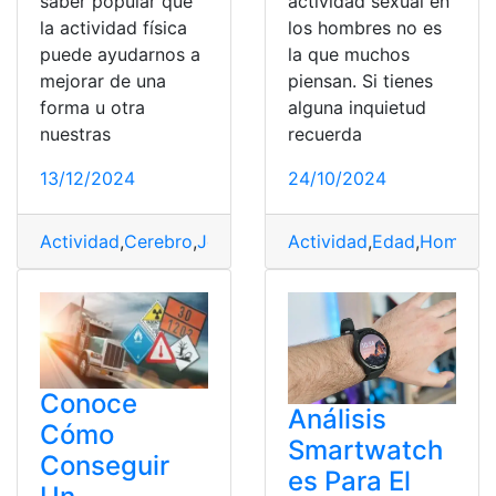
saber popular que
actividad sexual en
la actividad física
los hombres no es
puede ayudarnos a
la que muchos
mejorar de una
piensan. Si tienes
forma u otra
alguna inquietud
nuestras
recuerda
13/12/2024
24/10/2024
Actividad
,
Cerebro
,
Joven
,
Mantener
Actividad
,
POCO
,
Edad
,
regular
,
Hombres
,
senci
Conoce
Análisis
Cómo
Smartwatch
Conseguir
es Para El