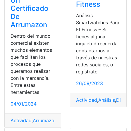
Un
Fitness
Certificado
De
Análisis
Smartwatches Para
Arrumazon
El Fitness – Si
Dentro del mundo
tienes alguna
comercial existen
inquietud recuerda
muchos elementos
contactarnos a
que facilitan los
través de nuestras
procesos que
redes sociales, o
queramos realizar
regístrate
con la mercancía.
26/09/2023
Entre estas
herramientas
Actividad
,
Análisis
,
Dispos
04/01/2024
Actividad
,
Arrumazon
,
Certificado De Arrumazon
,
Espa