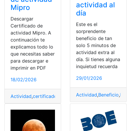
actividad al
Mipro
día
Descargar
Este es el
Certificado de
sorprendente
actividad Mipro. A
beneficio de tan
continuación te
solo 5 minutos de
explicamos todo lo
actividad extra al
que necesitas saber
día. Si tienes alguna
para descargar e
inquietud recuerda
imprimir en PDF
29/01/2026
18/02/2026
Actividad
,
Beneficio
,
Día
Actividad
,
certificado
,
emprendimiento
,
Producción
,
Requ