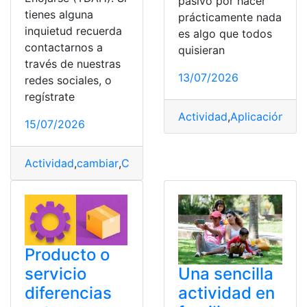
pasivo por hacer
tienes alguna
prácticamente nada
inquietud recuerda
es algo que todos
contactarnos a
quisieran
través de nuestras
13/07/2026
redes sociales, o
regístrate
Actividad
,
Aplicación
,
Ben
15/07/2026
Actividad
,
cambiar
,
Cuadernillo
,
Enojarse
,
PDF
,
TDAH
Producto o
Una sencilla
servicio
actividad en
diferencias