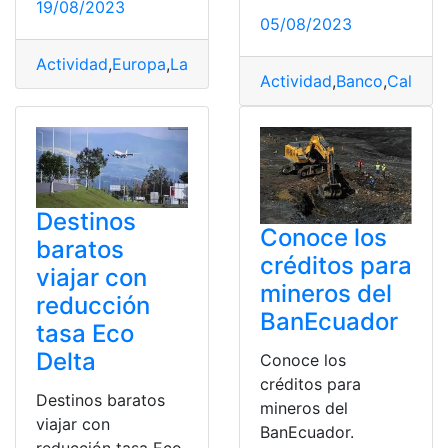
19/08/2023
05/08/2023
Actividad
,
Europa
,
Latino
,
trabajar
,
visas
Actividad
,
Banco
,
Califica
Destinos
Conoce los
baratos
créditos para
viajar con
mineros del
reducción
BanEcuador
tasa Eco
Delta
Conoce los
créditos para
Destinos baratos
mineros del
viajar con
BanEcuador.
reducción tasa Eco