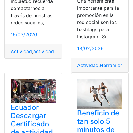
Una herramienta
inquietud recuerda
importante para la
contactarnos a
promoción en la
través de nuestras
red social son los
redes sociales,
hashtags para
19/03/2026
Instagram. Si
18/02/2026
Actividad
,
actividad económica
,
Banco de Guayaquil
,
Ca
Actividad
,
Herramienta
,
I
Ecuador
Beneficio de
Descargar
tan solo 5
Certificado
minutos de
de actividad