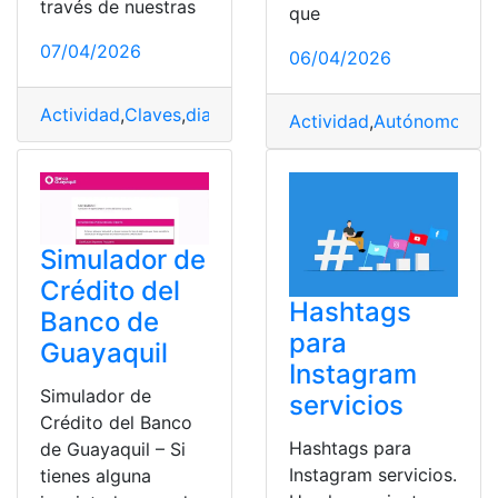
través de nuestras
que
07/04/2026
06/04/2026
Actividad
,
Claves
,
diarios
,
Física
,
Mortalidad
,
Pasos
,
Reduc
Actividad
,
Autónomo
,
ded
Simulador de
Crédito del
Hashtags
Banco de
para
Guayaquil
Instagram
Simulador de
servicios
Crédito del Banco
Hashtags para
de Guayaquil – Si
Instagram servicios.
tienes alguna