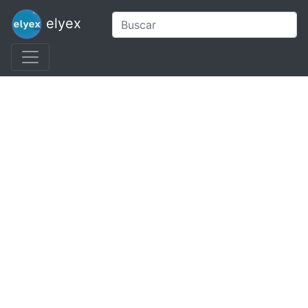
elyex