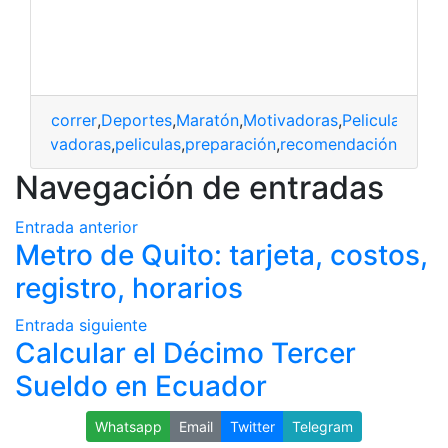
correr
,
Deportes
,
Maratón
,
Motivadoras
,
Peliculas
,
Prep
ón
,
motivadoras
,
peliculas
,
preparación
,
recomendación
Navegación de entradas
Entrada anterior
Metro de Quito: tarjeta, costos,
registro, horarios
Entrada siguiente
Calcular el Décimo Tercer
Sueldo en Ecuador
Whatsapp
Email
Twitter
Telegram