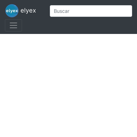
elyex