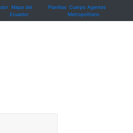
ador
Mapa del
Planillas
Cuerpo Agentes
Ecuador
Metropolitano