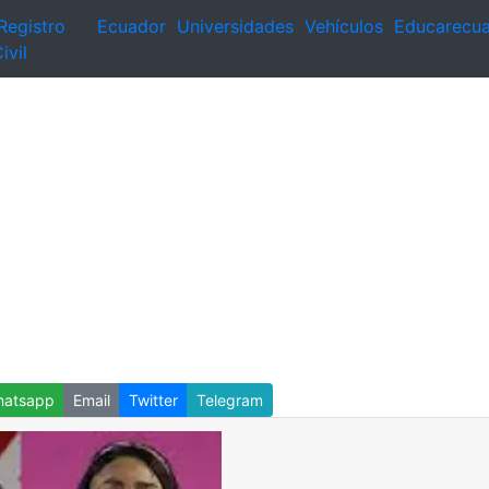
Registro
Ecuador
Universidades
Vehículos
Educarecu
ivil
atsapp
Email
Twitter
Telegram