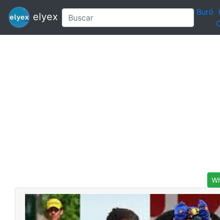
Buró
elyex
C
Wh