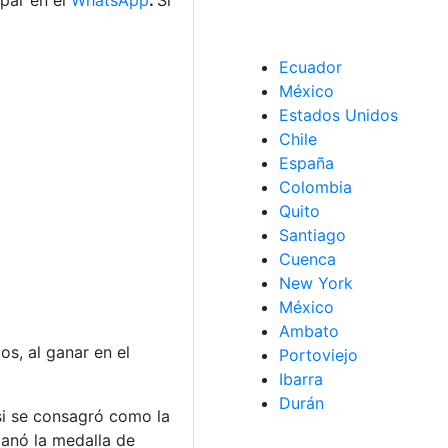
par en el
WhatsApp
.
Si
Ecuador
México
Estados Unidos
Chile
España
Colombia
Quito
Santiago
Cuenca
New York
México
Ambato
s, al ganar en el
Portoviejo
Ibarra
Durán
isi se consagró como la
ganó la medalla de