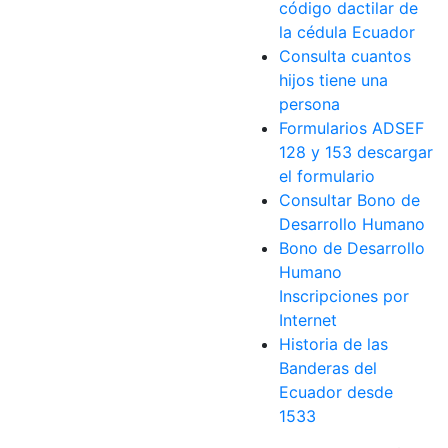
código dactilar de
la cédula Ecuador
Consulta cuantos
hijos tiene una
persona
Formularios ADSEF
128 y 153 descargar
el formulario
Consultar Bono de
Desarrollo Humano
Bono de Desarrollo
Humano
Inscripciones por
Internet
Historia de las
Banderas del
Ecuador desde
1533