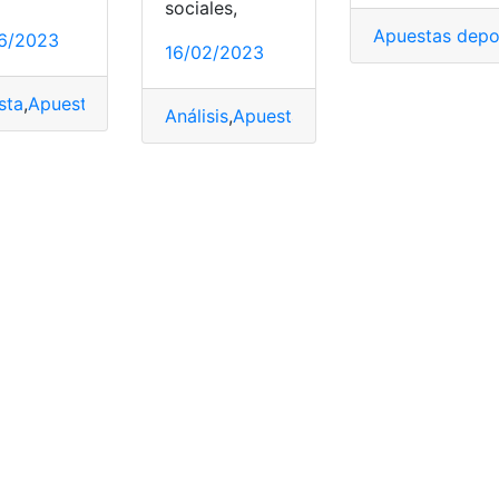
sociales,
Apuestas depo
6/2023
16/02/2023
sta
,
Apuestas deportivas
,
Deportes
,
Deportes
,
Tecnología
,
Te
Análisis
,
Apuestas deportivas
,
Consejos
,
s
,
Copa
,
Copa América
,
favoritos