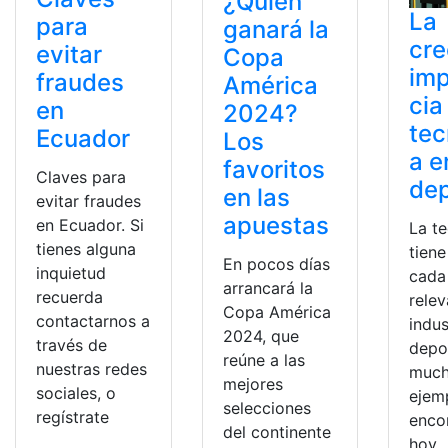
¿Quién
La
para
ganará la
cre
evitar
Copa
imp
fraudes
América
cia
en
2024?
tec
Ecuador
Los
a e
favoritos
Claves para
de
en las
evitar fraudes
apuestas
en Ecuador. Si
La t
tienes alguna
tien
En pocos días
inquietud
cada
arrancará la
recuerda
relev
Copa América
contactarnos a
indus
2024, que
través de
depo
reúne a las
nuestras redes
much
mejores
sociales, o
ejem
selecciones
regístrate
enco
del continente
hoy