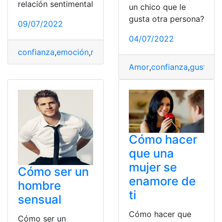
relación sentimental
un chico que le
gusta otra persona?
09/07/2022
04/07/2022
confianza
,
emoción
,
novio
,
Relación
,
sentimientos
Amor
,
confianza
,
gustar
,
i
Cómo hacer
que una
mujer se
Cómo ser un
enamore de
hombre
ti
sensual
Cómo hacer que
Cómo ser un