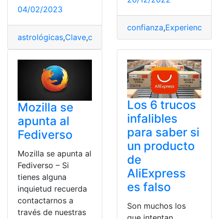
04/02/2023
confianza
,
Experiencia
,
Ob
astrológicas
,
Clave
,
confianza
,
conjunción
,
Fechas
Los 6 trucos
Mozilla se
infalibles
apunta al
para saber si
Fediverso
un producto
Mozilla se apunta al
de
Fediverso – Si
AliExpress
tienes alguna
es falso
inquietud recuerda
contactarnos a
Son muchos los
través de nuestras
que intentan