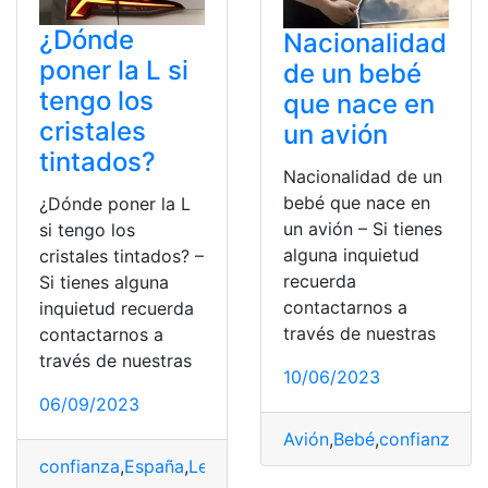
¿Dónde
Nacionalidad
poner la L si
de un bebé
tengo los
que nace en
cristales
un avión
tintados?
Nacionalidad de un
bebé que nace en
¿Dónde poner la L
un avión – Si tienes
si tengo los
alguna inquietud
cristales tintados? –
recuerda
Si tienes alguna
contactarnos a
inquietud recuerda
través de nuestras
contactarnos a
través de nuestras
10/06/2023
06/09/2023
Avión
,
Bebé
,
confianza
,
Na
confianza
,
España
,
Leyes
,
Normas
,
paciencia
,
posibilidad