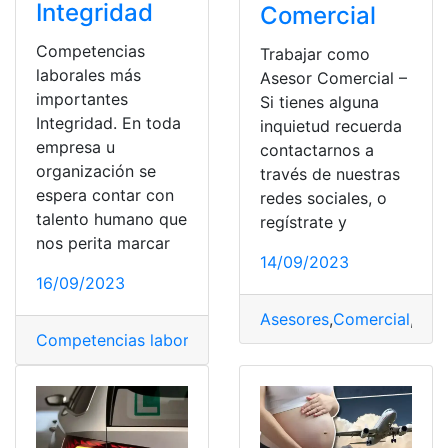
Integridad
Comercial
Competencias
Trabajar como
laborales más
Asesor Comercial –
importantes
Si tienes alguna
Integridad. En toda
inquietud recuerda
empresa u
contactarnos a
organización se
través de nuestras
espera contar con
redes sociales, o
talento humano que
regístrate y
nos perita marcar
14/09/2023
16/09/2023
Asesores
,
Comercial
,
conf
Competencias laborales
,
confianza
,
Conocimiento
,
Emp