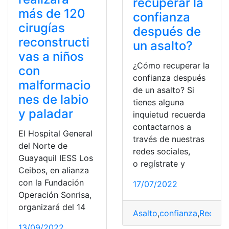
recuperar la
más de 120
confianza
cirugías
después de
reconstructi
un asalto?
vas a niños
¿Cómo recuperar la
con
confianza después
malformacio
de un asalto? Si
nes de labio
tienes alguna
y paladar
inquietud recuerda
contactarnos a
El Hospital General
través de nuestras
del Norte de
redes sociales,
Guayaquil IESS Los
o regístrate y
Ceibos, en alianza
con la Fundación
17/07/2022
Operación Sonrisa,
organizará del 14
Asalto
,
confianza
,
Recupe
13/09/2022