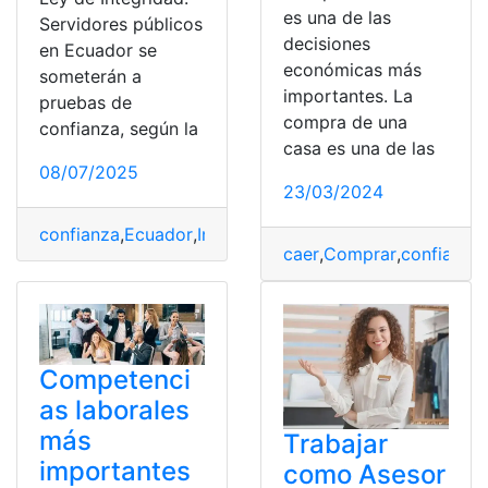
es una de las
Servidores públicos
decisiones
en Ecuador se
económicas más
someterán a
importantes. La
pruebas de
compra de una
confianza, según la
casa es una de las
08/07/2025
23/03/2024
confianza
,
Ecuador
,
Integridad
,
Ley
,
Pruebas
,
Públicos
,
Se
caer
,
Comprar
,
confianza
,
Competenci
as laborales
más
Trabajar
importantes
como Asesor