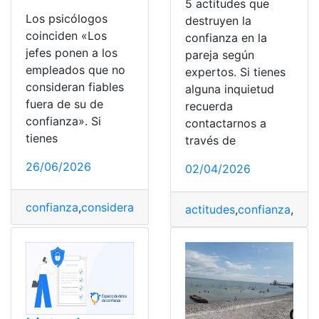
5 actitudes que
Los psicólogos
destruyen la
coinciden «Los
confianza en la
jefes ponen a los
pareja según
empleados que no
expertos. Si tienes
consideran fiables
alguna inquietud
fuera de su de
recuerda
confianza». Si
contactarnos a
tienes
través de
26/06/2026
02/04/2026
confianza
,
consideran
,
Empleados
,
fiables
,
jefes
,
Psicólo
actitudes
,
confianza
,
dest