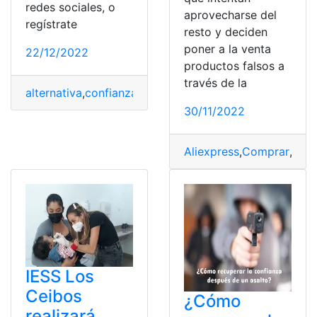
redes sociales, o
aprovecharse del
regístrate
resto y deciden
poner a la venta
22/12/2022
productos falsos a
través de la
alternativa
,
confianza
,
Internet
,
Mastodon
,
Mozilla
30/11/2022
Aliexpress
,
Comprar
,
com
IESS Los
Ceibos
¿Cómo
realizará