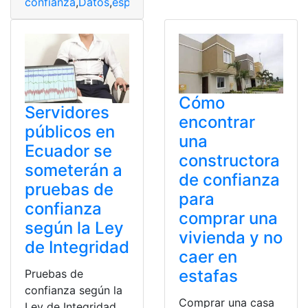
confianza
,
Datos
,
espacios
,
guía
,
lista
,
Registro
Cómo
Servidores
encontrar
públicos en
una
Ecuador se
constructora
someterán a
de confianza
pruebas de
para
confianza
comprar una
según la Ley
vivienda y no
de Integridad
caer en
estafas
Pruebas de
confianza según la
Comprar una casa
Ley de Integridad.