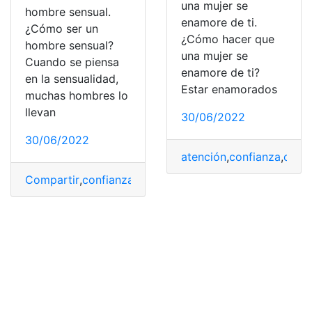
una mujer se
hombre sensual.
enamore de ti.
¿Cómo ser un
¿Cómo hacer que
hombre sensual?
una mujer se
Cuando se piensa
enamore de ti?
en la sensualidad,
Estar enamorados
muchas hombres lo
llevan
30/06/2022
30/06/2022
atención
,
confianza
,
cont
Compartir
,
confianza
,
higiene
,
Seguridad
,
trabajar