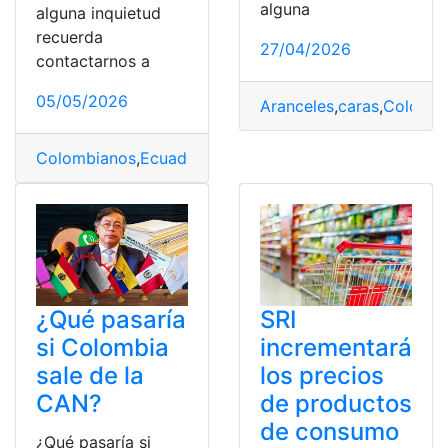
alguna
alguna inquietud
recuerda
27/04/2026
contactarnos a
05/05/2026
Aranceles
,
caras
,
Colombi
Colombianos
,
Ecuador
,
Junio
,
Productos
,
Seguridad
,
Tas
¿Qué pasaría
SRI
si Colombia
incrementará
sale de la
los precios
CAN?
de productos
de consumo
¿Qué pasaría si