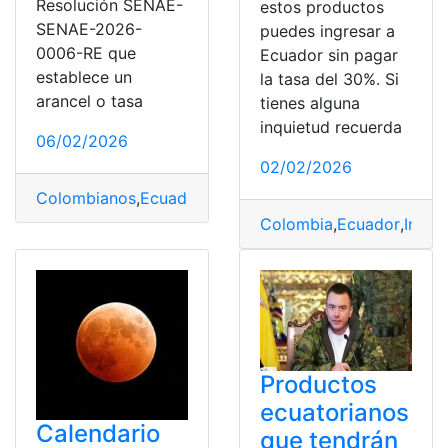
Resolución SENAE-
estos productos
SENAE-2026-
puedes ingresar a
0006-RE que
Ecuador sin pagar
establece un
la tasa del 30%. Si
arancel o tasa
tienes alguna
inquietud recuerda
06/02/2026
02/02/2026
Colombianos
,
Ecuador
,
Entretenimiento
,
paga
,
Producto
Colombia
,
Ecuador
,
Ingre
Productos
ecuatorianos
Calendario
que tendrán