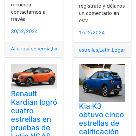
recuerda
regístrate y déjanos
contactarnos a
un comentario en
través
esta
30/12/2024
17/12/2024
Alluriquín
,
Energía
,
hidroélectrica
,
Proceso
,
Pruebas
estrellas
,
Latin
,
Logan
,
NC
Renault
Kardian logró
Kia K3
cuatro
obtuvo cinco
estrellas en
estrellas de
pruebas de
calificación