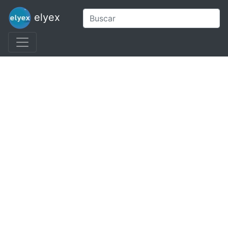
elyex