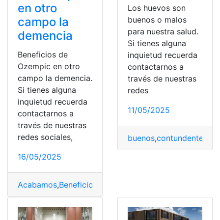
en otro
Los huevos son
campo la
buenos o malos
para nuestra salud.
demencia
Si tienes alguna
Beneficios de
inquietud recuerda
Ozempic en otro
contactarnos a
campo la demencia.
través de nuestras
Si tienes alguna
redes
inquietud recuerda
11/05/2025
contactarnos a
través de nuestras
redes sociales,
buenos
,
contundentes
,
Hu
16/05/2025
Acabamos
,
Beneficios
,
Campo
,
demencia
,
Encontrar
,
Oze