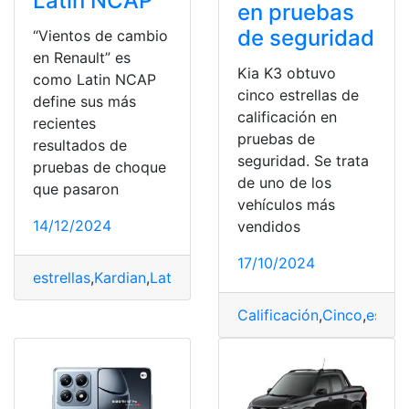
Latin NCAP
en pruebas
de seguridad
“Vientos de cambio
en Renault” es
Kia K3 obtuvo
como Latin NCAP
cinco estrellas de
define sus más
calificación en
recientes
pruebas de
resultados de
seguridad. Se trata
pruebas de choque
de uno de los
que pasaron
vehículos más
14/12/2024
vendidos
17/10/2024
estrellas
,
Kardian
,
Latin
,
NCAP
,
Pruebas
,
Renault
Calificación
,
Cinco
,
estrel