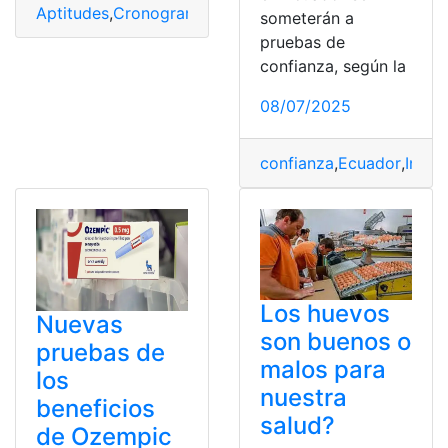
Aptitudes
,
Cronograma
,
Docentes
,
Educación
,
Pruebas
someterán a
pruebas de
confianza, según la
08/07/2025
confianza
,
Ecuador
,
Integ
Los huevos
Nuevas
son buenos o
pruebas de
malos para
los
nuestra
beneficios
salud?
de Ozempic