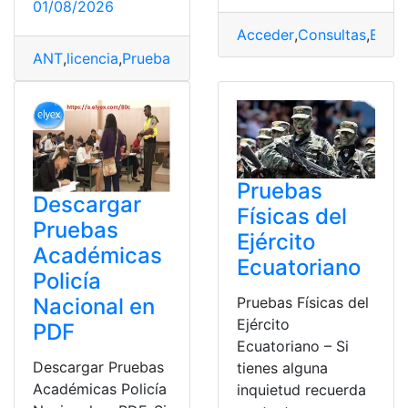
01/08/2026
Acceder
,
Consultas
,
Ecua
ANT
,
licencia
,
Pruebas
,
Simulador
,
tránsito
Pruebas
Descargar
Físicas del
Pruebas
Ejército
Académicas
Ecuatoriano
Policía
Nacional en
Pruebas Físicas del
Ejército
PDF
Ecuatoriano – Si
Descargar Pruebas
tienes alguna
Académicas Policía
inquietud recuerda