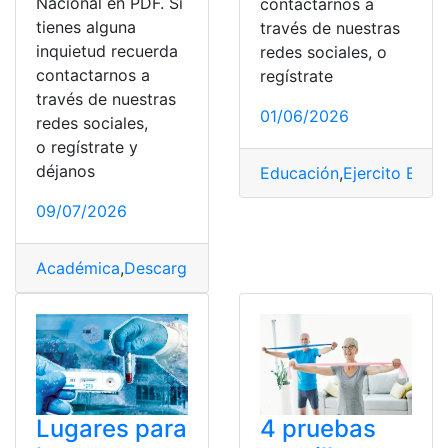
Nacional en PDF. Si
contactarnos a
tienes alguna
través de nuestras
inquietud recuerda
redes sociales, o
contactarnos a
regístrate
través de nuestras
01/06/2026
redes sociales,
o regístrate y
déjanos
Educación
,
Ejercito Ecua
09/07/2026
Académica
,
Descargar
,
PDF
,
Policía Nacional
,
Pruebas
Lugares para
4 pruebas