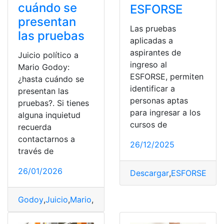
cuándo se
ESFORSE
presentan
Las pruebas
las pruebas
aplicadas a
aspirantes de
Juicio político a
ingreso al
Mario Godoy:
ESFORSE, permiten
¿hasta cuándo se
identificar a
presentan las
personas aptas
pruebas?. Si tienes
para ingresar a los
alguna inquietud
cursos de
recuerda
contactarnos a
26/12/2025
través de
26/01/2026
Descargar
,
ESFORSE
,
ESF
Godoy
,
Juicio
,
Mario
,
Político
,
Pruebas