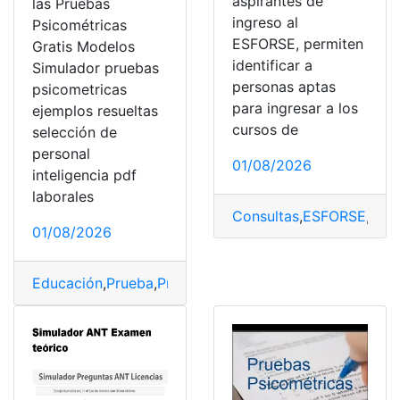
aspirantes de
las Pruebas
ingreso al
Psicométricas
ESFORSE, permiten
Gratis Modelos
identificar a
Simulador pruebas
personas aptas
psicometricas
para ingresar a los
ejemplos resueltas
cursos de
selección de
personal
01/08/2026
inteligencia pdf
laborales
Consultas
,
ESFORSE
,
Pru
01/08/2026
Educación
,
Prueba
,
Pruebas
,
Pruebas Psicométricas
,
Psi