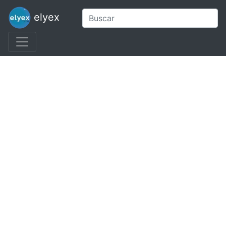
elyex