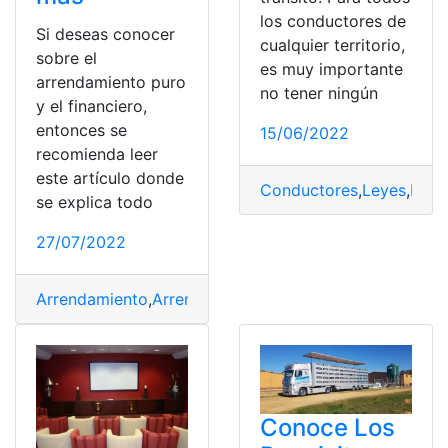
los conductores de
Si deseas conocer
cualquier territorio,
sobre el
es muy importante
arrendamiento puro
no tener ningún
y el financiero,
entonces se
15/06/2022
recomienda leer
este artículo donde
Conductores
,
Leyes
,
Pan
se explica todo
27/07/2022
Arrendamiento
,
Arrendamiento Financiero
,
Arrendamien
Conoce Los