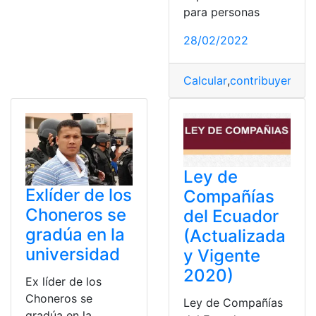
para personas
28/02/2022
Calcular
,
contribuyente
,
g
Ley de
Exlíder de los
Compañías
Choneros se
del Ecuador
gradúa en la
(Actualizada
universidad
y Vigente
2020)
Ex líder de los
Choneros se
Ley de Compañías
gradúa en la