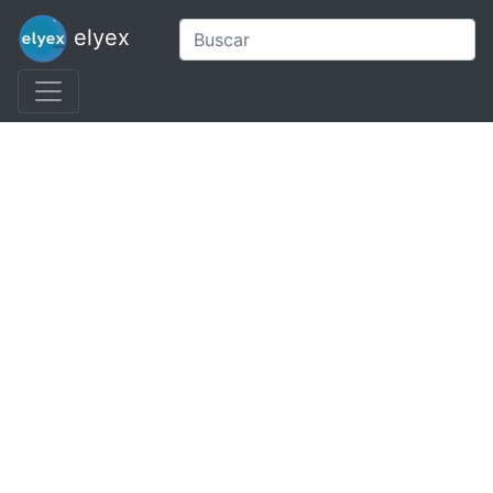
elyex