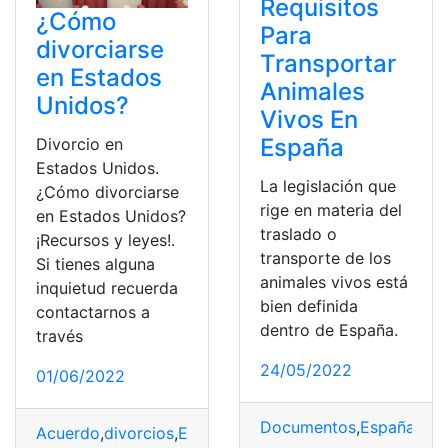
Requisitos
¿Cómo
Para
divorciarse
Transportar
en Estados
Animales
Unidos?
Vivos En
España
Divorcio en
Estados Unidos.
La legislación que
¿Cómo divorciarse
rige en materia del
en Estados Unidos?
traslado o
¡Recursos y leyes!.
transporte de los
Si tienes alguna
animales vivos está
inquietud recuerda
bien definida
contactarnos a
dentro de España.
través
24/05/2022
01/06/2022
Documentos
,
España
,
Ley
Acuerdo
,
divorcios
,
EEUU
,
Leyes
,
Matrimonio
,
Separació