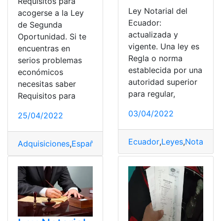
Requisitos para
Ley Notarial del
acogerse a la Ley
Ecuador:
de Segunda
actualizada y
Oportunidad. Si te
vigente. Una ley es
encuentras en
Regla o norma
serios problemas
establecida por una
económicos
autoridad superior
necesitas saber
para regular,
Requisitos para
03/04/2022
25/04/2022
Ecuador
,
Leyes
,
Notarial
,
Adquisiciones
,
España
,
Leyes
,
recursos económicos
,
Soli