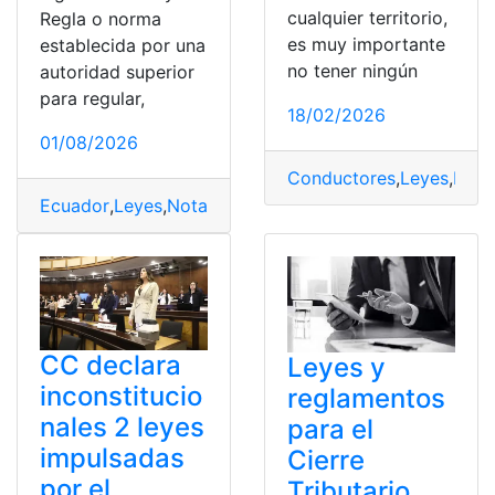
cualquier territorio,
Regla o norma
es muy importante
establecida por una
no tener ningún
autoridad superior
para regular,
18/02/2026
01/08/2026
Conductores
,
Leyes
,
Pan
Ecuador
,
Leyes
,
Notarial
,
Vigencia
CC declara
Leyes y
inconstitucio
reglamentos
nales 2 leyes
para el
impulsadas
Cierre
por el
Tributario