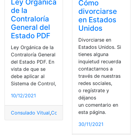
Ley Orgánica
Cómo
de la
divorciarse
Contraloría
en Estados
General del
Unidos
Estado PDF
Divorciarse en
Estados Unidos. Si
Ley Orgánica de la
tienes alguna
Contraloría General
inquietud recuerda
del Estado PDF. En
contactarnos a
vista de que se
través de nuestras
debe aplicar al
redes sociales,
Sistema de Control,
o regístrate y
10/12/2021
déjanos
un comentario en
esta página.
Consulado Vitual
,
Contraloría
,
Contraloría General del 
30/11/2021