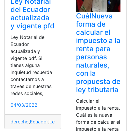
Ley Notarial
del Ecuador
CuálNueva
actualizada
forma de
y vigente pfd
calcular el
Ley Notarial del
impuesto a la
Ecuador
renta para
actualizada y
personas
vigente pdf. Si
naturales,
tienes alguna
con la
inquietud recuerda
contactarnos a
propuesta de
través de nuestras
ley tributaria
redes sociales,
Calcular el
04/03/2022
impuesto a la renta.
Cuál es la nueva
derecho
,
Ecuador
,
Ley Notarial
,
Leyes
,
PDF
forma de calcular el
impuesto a la renta