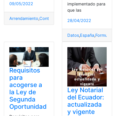
09/05/2022
implementado para
que las
Arrendamiento
,
Contratos
,
Ecuador
,
Inquilino
,
Leyes
28/04/2022
Datos
,
España
,
Formulario
Requisitos
para
acogerse a
Ley Notarial
la Ley de
del Ecuador:
Segunda
actualizada
Oportunidad
y vigente