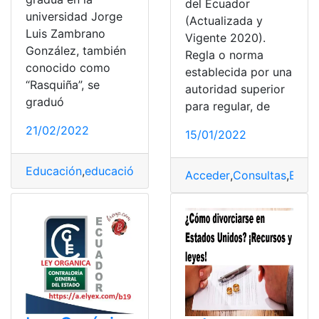
del Ecuador
universidad Jorge
(Actualizada y
Luis Zambrano
Vigente 2020).
González, también
Regla o norma
conocido como
establecida por una
“Rasquiña”, se
autoridad superior
graduó
para regular, de
21/02/2022
15/01/2022
Educación
,
educación a distancia
,
Leyes
,
Noticias
,
Unive
Acceder
,
Consultas
,
Ecua