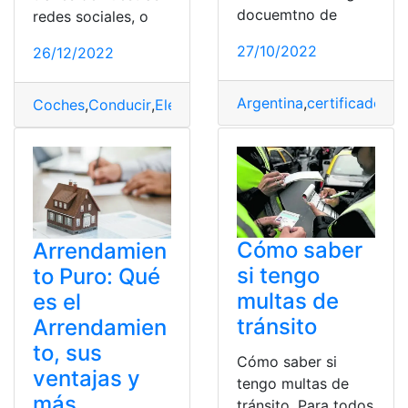
docuemtno de
redes sociales, o
27/10/2022
26/12/2022
Argentina
,
certificados D
Coches
,
Conducir
,
Eléctricos
,
Leyes
,
nuevas
Cómo saber
Arrendamien
si tengo
to Puro: Qué
multas de
es el
tránsito
Arrendamien
to, sus
Cómo saber si
ventajas y
tengo multas de
más
tránsito. Para todos