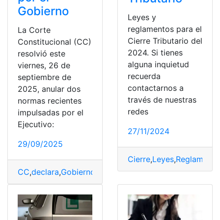
Gobierno
Leyes y
reglamentos para el
La Corte
Cierre Tributario del
Constitucional (CC)
2024. Si tienes
resolvió este
alguna inquietud
viernes, 26 de
recuerda
septiembre de
contactarnos a
2025, anular dos
través de nuestras
normas recientes
redes
impulsadas por el
Ejecutivo:
27/11/2024
29/09/2025
Cierre
,
Leyes
,
Reglamento
CC
,
declara
,
Gobierno
,
impulsadas
,
inconstitucionales
,
Le