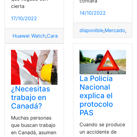
contará
cierta
14/10/2022
17/10/2022
disponible
,
Mercado
,
Netf
Huawei Watch
,
Características
,
Honor X40 GT
,
Huawei
,
La Policía
Nacional
¿Necesitas
explica el
trabajo en
protocolo
Canadá?
PAS
Muchas personas
Cuando se produce
que buscan trabajo
un accidente de
en Canadá, asumen