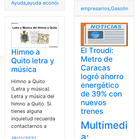
Ayuda
,
ayuda económica
,
Ayuda social
,
pago
,
Salario
,
Tr
empresarios
,
Gasolina
,
Go
El Troudi:
Himno a
Metro de
Quito letra y
Caracas
música
logró ahorro
Himno a Quito
energético
(Letra y música).
de 39% con
Letra y música del
nuevos
himno a Quito. Si
trenes
tienes alguna
inquietud recuerda
Multimedi
contactarnos a
a:
19/11/2021