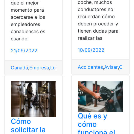
coche, muchos
que el mejor
conductores no
momento para
recuerdan cómo
acercarse a los
deben proceder y
empleadores
tienen dudas para
canadienses es
realizar las
cuando
10/09/2022
21/09/2022
Accidentes
,
Avisar
,
Condu
Canadá
,
Empresa
,
Lugar de trabajo
,
Sistema
,
Trabajador
Qué es y
Cómo
cómo
solicitar la
funciona el