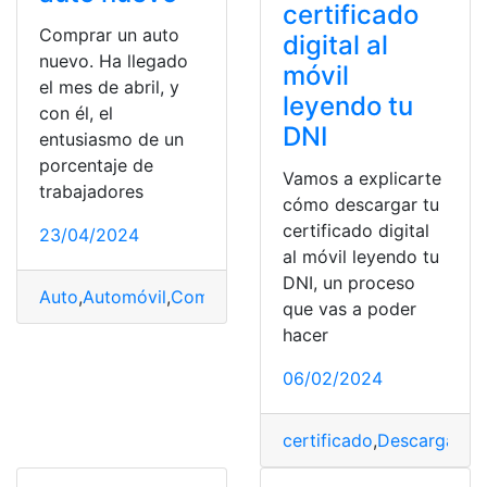
certificado
Comprar un auto
digital al
nuevo. Ha llegado
móvil
el mes de abril, y
leyendo tu
con él, el
DNI
entusiasmo de un
porcentaje de
Vamos a explicarte
trabajadores
cómo descargar tu
certificado digital
23/04/2024
al móvil leyendo tu
DNI, un proceso
Auto
,
Automóvil
,
Comprar
,
Consejos
,
deporte
,
momento
,
que vas a poder
hacer
06/02/2024
certificado
,
Descargar
,
Di