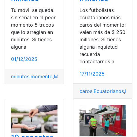
Tu móvil se queda
Los futbolistas
sin señal en el peor
ecuatorianos más
momento 5 trucos
caros del momento:
que lo arreglan en
valen más de $ 250
minutos. Si tienes
millones. Si tienes
alguna
alguna inquietud
recuerda
01/12/2025
contactarnos a
17/11/2025
minutos
,
momento
,
Móvil
,
PEOR
,
Señal
,
Trucos
caros
,
Ecuatorianos
,
Entr