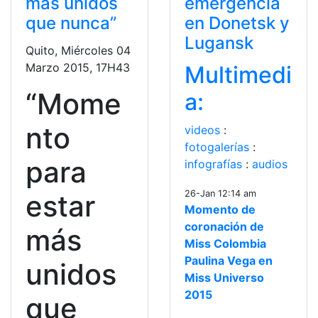
más unidos
emergencia
que nunca”
en Donetsk y
Lugansk
Quito, Miércoles 04
Marzo 2015, 17H43
Multimedi
“Mome
a:
nto
videos
:
fotogalerías
:
para
infografías
:
audios
26-Jan 12:14 am
estar
Momento de
coronación de
más
Miss Colombia
Paulina Vega en
unidos
Miss Universo
2015
que