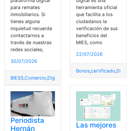
plataforma digital
digital es una
para remates
herramienta oficial
inmobiliarios. Si
que facilita a los
tienes alguna
ciudadanos la
inquietud recuerda
verificación de sus
contactarnos a
beneficios del
través de nuestras
MIES, como
redes sociales,
22/07/2026
30/07/2026
Bonos
,
certificado
,
Digital
BIESS
,
Comercio
,
Digital
,
inmobiliarios
,
Plataforma
,
Rema
Periodista
Las mejores
Hernán