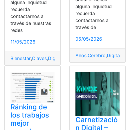
alguna inquietud
alguna inquietud
recuerda
recuerda
contactarnos a
contactarnos a
través de nuestras
través de
redes
05/05/2026
11/05/2026
Años
,
Cerebro
,
Digital
,
rej
Bienestar
,
Claves
,
Digital
,
emocional
,
Fortalecer
,
soledad
Ránking de
los trabajos
Carnetizació
mejor
n Digital –