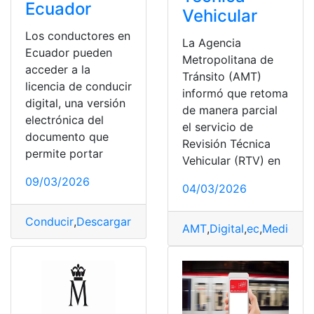
Ecuador
Vehicular
Los conductores en
La Agencia
Ecuador pueden
Metropolitana de
acceder a la
Tránsito (AMT)
licencia de conducir
informó que retoma
digital, una versión
de manera parcial
electrónica del
el servicio de
documento que
Revisión Técnica
permite portar
Vehicular (RTV) en
09/03/2026
04/03/2026
Conducir
,
Descargar
,
Digital
,
Ecuador
,
licencia
AMT
,
Digital
,
ec
,
Medio
,
pa