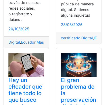
través de nuestras
pública de manera
redes sociales,
digital. Si tienes
o regístrate y
alguna inquietud
déjanos
28/08/2025
20/10/2025
certificado
,
Digital
,
IESS
,
m
Digital
,
Ecuador
,
Mascotas
,
Nacional
,
registros
Hay un
El gran
eReader que
problema de
tiene todo lo
la
que busco
preservación