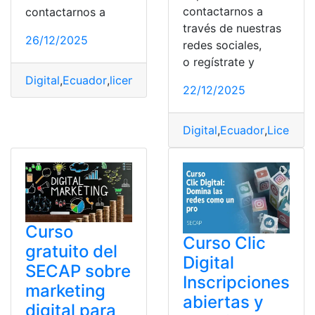
contactarnos a
contactarnos a
través de nuestras
26/12/2025
redes sociales,
o regístrate y
Digital
,
Ecuador
,
licencia
,
lista
,
minutos
,
Rápida
,
Sacar
22/12/2025
Digital
,
Ecuador
,
Licencia
Curso
Curso Clic
gratuito del
Digital
SECAP sobre
Inscripciones
marketing
abiertas y
digital para