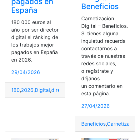
pagados en
Beneficios
España
Carnetización
180 000 euros al
Digital – Beneficios.
año por ser director
Si tienes alguna
digital el ránking de
inquietud recuerda
los trabajos mejor
contactarnos a
pagados en España
través de nuestras
en 2026.
redes sociales,
o regístrate y
29/04/2026
déjanos
un comentario en
180
,
2026
,
Digital
,
director
,
España
,
Euros
,
Pagados
,
Ranki
esta página.
27/04/2026
Beneficios
,
Carnetización