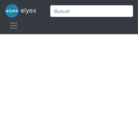
elyex