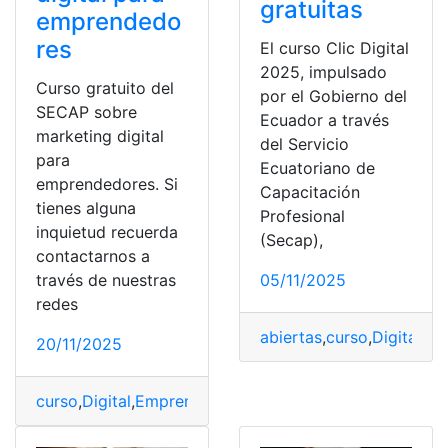
gratuitas
emprendedo
res
El curso Clic Digital
2025, impulsado
Curso gratuito del
por el Gobierno del
SECAP sobre
Ecuador a través
marketing digital
del Servicio
para
Ecuatoriano de
emprendedores. Si
Capacitación
tienes alguna
Profesional
inquietud recuerda
(Secap),
contactarnos a
05/11/2025
través de nuestras
redes
abiertas
,
curso
,
Digital
,
Gra
20/11/2025
curso
,
Digital
,
Emprendedores
,
gratuito
,
Inscribirse
,
Marke