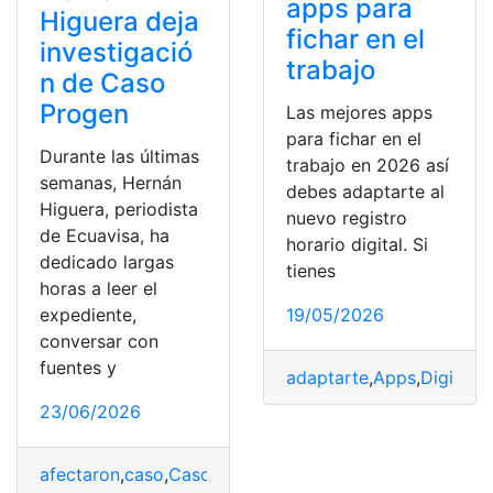
apps para
Higuera deja
fichar en el
investigació
trabajo
n de Caso
Progen
Las mejores apps
para fichar en el
Durante las últimas
trabajo en 2026 así
semanas, Hernán
debes adaptarte al
Higuera, periodista
nuevo registro
de Ecuavisa, ha
horario digital. Si
dedicado largas
tienes
horas a leer el
19/05/2026
expediente,
conversar con
fuentes y
adaptarte
,
Apps
,
Digital
,
f
23/06/2026
afectaron
,
caso
,
Caso Progen
,
Digital
,
ec
,
familia
,
Hechos
,