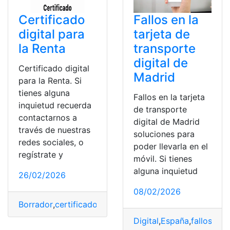
Certificado
Fallos en la
digital para
tarjeta de
la Renta
transporte
digital de
Certificado digital
Madrid
para la Renta. Si
tienes alguna
Fallos en la tarjeta
inquietud recuerda
de transporte
contactarnos a
digital de Madrid
través de nuestras
soluciones para
redes sociales, o
poder llevarla en el
regístrate y
móvil. Si tienes
alguna inquietud
26/02/2026
08/02/2026
Borrador
,
certificado
,
Digital
,
España
,
Móvil
,
PC
,
Renta
,
sol
Digital
,
España
,
fallos
,
Mad