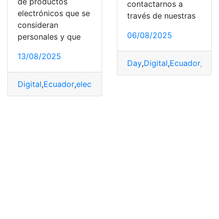
de productos
contactarnos a
electrónicos que se
través de nuestras
consideran
06/08/2025
personales y que
13/08/2025
Day
,
Digital
,
Ecuador
,
Líde
Digital
,
Ecuador
,
electrónicos
,
Impuestos
,
Ingresar
,
pagar
,