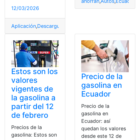
ahorran
,
Autos
,
Ecuador
,
G
12/03/2026
Aplicación
,
Descargue
,
Gasolina
,
gasto
Estos son los
Precio de la
valores
gasolina en
vigentes de
Ecuador
la gasolina a
partir del 12
Precio de la
gasolina en
de febrero
Ecuador: así
Precios de la
quedan los valores
gasolina: Estos son
desde este 12 de