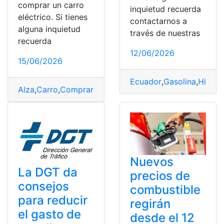
comprar un carro
inquietud recuerda
eléctrico. Si tienes
contactarnos a
alguna inquietud
través de nuestras
recuerda
12/06/2026
15/06/2026
Ecuador
,
Gasolina
,
Histori
Alza
,
Carro
,
Comprar
,
Eléctrico
,
Gasolina
,
momento
,
Preci
Nuevos
La DGT da
precios de
consejos
combustible
para reducir
regirán
el gasto de
desde el 12