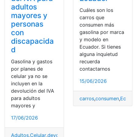
adultos
Cuáles son los
mayores y
carros que
personas
consumen más
con
gasolina por marca
y modelo en
discapacida
Ecuador. Si tienes
d
alguna inquietud
Gasolina y gastos
recuerda
por planes de
contactarnos
celular ya no se
15/06/2026
incluyen en la
devolución del IVA
para adultos
carros
,
consumen
,
Ecuado
mayores y
17/06/2026
Adultos
,
Celular
,
devolución
,
Discapacidad
,
Gasolina
,
Gas