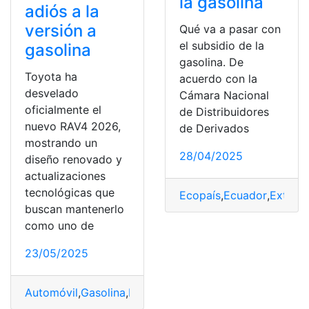
la gasolina
adiós a la
versión a
Qué va a pasar con
el subsidio de la
gasolina
gasolina. De
Toyota ha
acuerdo con la
desvelado
Cámara Nacional
oficialmente el
de Distribuidores
nuevo RAV4 2026,
de Derivados
mostrando un
28/04/2025
diseño renovado y
actualizaciones
tecnológicas que
Ecopaís
,
Ecuador
,
Extra
,
G
buscan mantenerlo
como uno de
23/05/2025
Automóvil
,
Gasolina
,
RAV4
,
SUV
,
Toyota
,
vendido
,
Versión