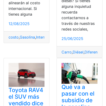
diésel? Si tienes
alinearán al costo
alguna inquietud
internacional. Si
recuerda
tienes alguna
contactarnos a
través de nuestras
12/08/2025
redes sociales,
costo
,
Gasolina
,
Internacional
,
Precio
25/06/2025
Carro
,
Diésel
,
Diferencias
,
Qué va a
Toyota RAV4
pasar con el
el SUV más
subsidio de
vendido dice