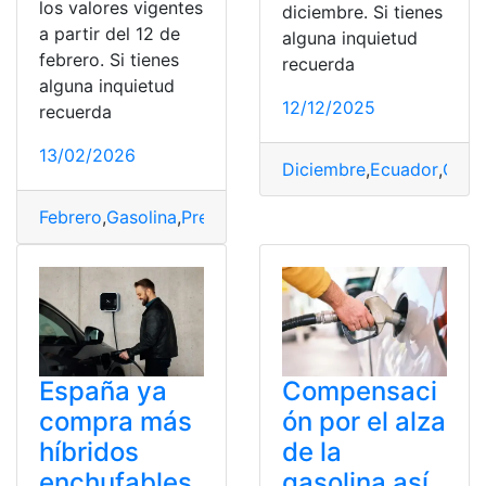
los valores vigentes
diciembre. Si tienes
a partir del 12 de
alguna inquietud
febrero. Si tienes
recuerda
alguna inquietud
12/12/2025
recuerda
13/02/2026
Diciembre
,
Ecuador
,
Gaso
Febrero
,
Gasolina
,
Precios
,
valores
,
vigentes
España ya
Compensaci
compra más
ón por el alza
híbridos
de la
enchufables
gasolina así