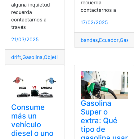
recuerda
alguna inquietud
contactarnos a
recuerda
contactarnos a
17/02/2025
través
21/03/2025
bandas
,
Ecuador
,
Gasolin
drift
,
Gasolina
,
Objetivo
,
Renault
,
Tracción
,
Trasera
,
Turbo
Gasolina
Consume
Super o
más un
extra: Qué
vehículo
tipo de
diesel o uno
gasolina usar