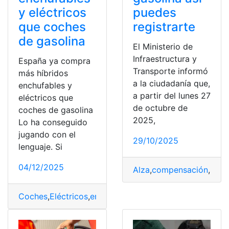
y eléctricos
puedes
que coches
registrarte
de gasolina
El Ministerio de
Infraestructura y
España ya compra
Transporte informó
más híbridos
a la ciudadanía que,
enchufables y
a partir del lunes 27
eléctricos que
de octubre de
coches de gasolina
2025,
Lo ha conseguido
jugando con el
29/10/2025
lenguaje. Si
04/12/2025
Alza
,
compensación
,
Gaso
Coches
,
Eléctricos
,
enchufables
,
España
,
Gasolina
,
Híbrid