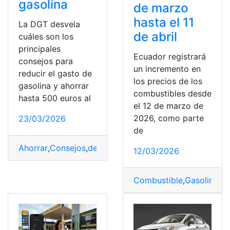
gasolina
de marzo
hasta el 11
La DGT desvela
de abril
cuáles son los
principales
Ecuador registrará
consejos para
un incremento en
reducir el gasto de
los precios de los
gasolina y ahorrar
combustibles desde
hasta 500 euros al
el 12 de marzo de
2026, como parte
23/03/2026
de
Ahorrar
,
Consejos
,
desvela
,
DGT
,
España
,
Euros
,
Gasolina
,
12/03/2026
Combustible
,
Gasolina
,
Me