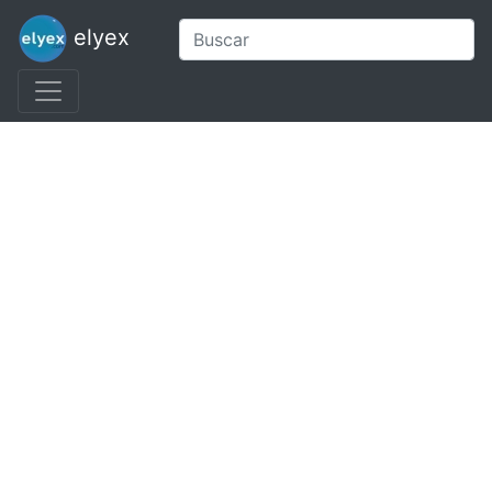
elyex