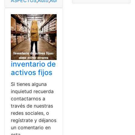
ASPECTOS
,
Auto
,
Automóvil
,
Comprar
,
cuenta
,
momento
inventario de
activos fijos
Si tienes alguna
inquietud recuerda
contactarnos a
través de nuestras
redes sociales, o
regístrate y déjanos
un comentario en
esta