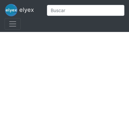
elyex