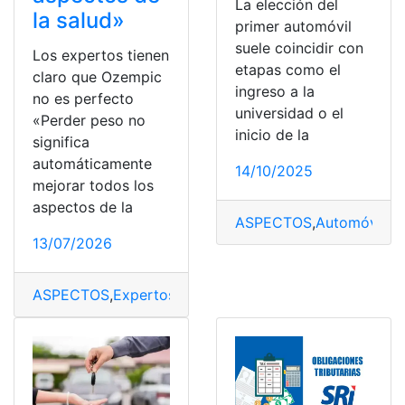
La elección del
la salud»
primer automóvil
suele coincidir con
Los expertos tienen
etapas como el
claro que Ozempic
ingreso a la
no es perfecto
universidad o el
«Perder peso no
inicio de la
significa
automáticamente
14/10/2025
mejorar todos los
aspectos de la
ASPECTOS
,
Automóvil
,
el
13/07/2026
ASPECTOS
,
Expertos
,
Ozempic
,
Perder
,
Peso