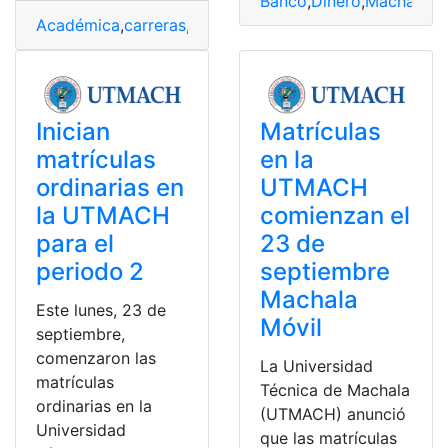
Banco
,
Dinero
,
Machala
,
M
Académica
,
carreras
,
Machala
,
Oferta
,
Técnica
,
Universid
Inician
Matrículas
matrículas
en la
ordinarias en
UTMACH
la UTMACH
comienzan el
para el
23 de
periodo 2
septiembre
Machala
Este lunes, 23 de
Móvil
septiembre,
comenzaron las
La Universidad
matrículas
Técnica de Machala
ordinarias en la
(UTMACH) anunció
Universidad
que las matrículas