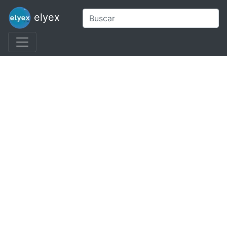
elyex