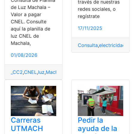
Consulta de Planilla
través de nuestras
de Luz Machala –
redes sociales, o
Valor a pagar
regístrate
CNEL. Consulte
17/11/2025
aquí la planilla de
luz CNEL de
Machala,
Consulta
,
electricidad
,
fac
01/08/2026
_CC2
,
CNEL
,
luz
,
Machala
,
Planillas
Carreras
Pedir la
UTMACH
ayuda de la