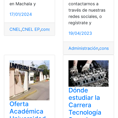
en Machala y
contactarnos a
través de nuestras
17/01/2024
redes sociales, o
regístrate y
CNEL
,
CNEL EP
,
consultar
,
luz
,
Machala
,
pagar
,
planilla
19/04/2023
Administración
,
consultar
Dónde
estudiar la
Oferta
Carrera
Académica
Tecnología