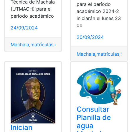
Técnica de Machala
para el período
(UTMACH) para el
académico 2024-2
periodo académico
iniciarán el lunes 23
de
24/09/2024
20/09/2024
Machala
,
matrículas
,
ordinarias
,
periodo
,
UTMACH
Machala
,
matrículas
,
Sept
Consultar
Planilla de
agua
Inician