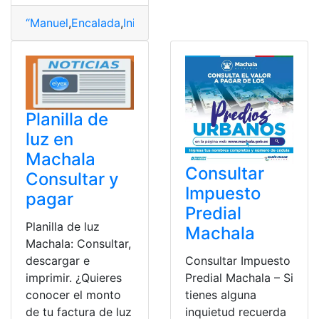
“Manuel
,
Encalada
,
Inician
,
Inscripciones
,
Isaac
,
Machala
,
M
Planilla de
luz en
Machala
Consultar
Consultar y
Impuesto
pagar
Predial
Planilla de luz
Machala
Machala: Consultar,
descargar e
Consultar Impuesto
imprimir. ¿Quieres
Predial Machala – Si
conocer el monto
tienes alguna
de tu factura de luz
inquietud recuerda