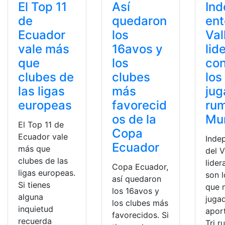
Ind
El Top 11
Así
ent
de
quedaron
Val
Ecuador
los
lid
vale más
16avos y
co
que
los
los
clubes de
clubes
jug
las ligas
más
rum
europeas
favorecid
Mu
os de la
El Top 11 de
Copa
Ecuador vale
Inde
Ecuador
más que
del V
clubes de las
lider
Copa Ecuador,
ligas europeas.
son l
así quedaron
Si tienes
que 
los 16avos y
alguna
juga
los clubes más
inquietud
aport
favorecidos. Si
recuerda
Tri r