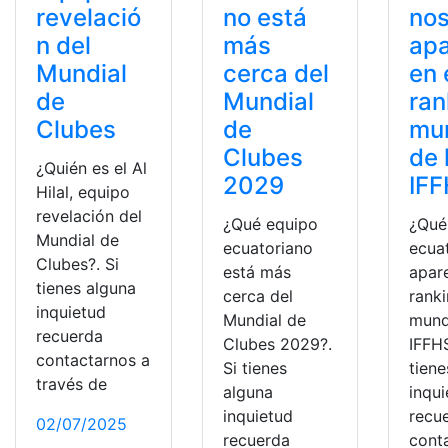
revelació
no está
no
n del
más
ap
Mundial
cerca del
en 
de
Mundial
ran
Clubes
de
mun
Clubes
de 
¿Quién es el Al
2029
IF
Hilal, equipo
revelación del
¿Qué equipo
¿Qué
Mundial de
ecuatoriano
ecua
Clubes?. Si
está más
apar
tienes alguna
cerca del
rank
inquietud
Mundial de
mund
recuerda
Clubes 2029?.
IFFHS
contactarnos a
Si tienes
tiene
través de
alguna
inqu
inquietud
recu
02/07/2025
recuerda
cont