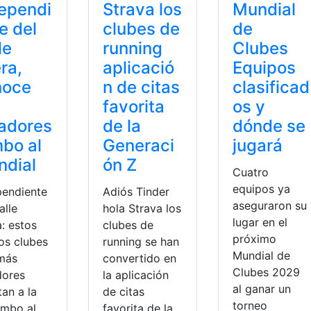
ependi
Strava los
Mundial
e del
clubes de
de
le
running
Clubes
era,
aplicació
Equipos
noce
n de citas
clasificad
favorita
os y
adores
de la
dónde se
bo al
Generaci
jugará
ndial
ón Z
Cuatro
equipos ya
pendiente
Adiós Tinder
aseguraron su
alle
hola Strava los
lugar en el
a: estos
clubes de
próximo
os clubes
running se han
Mundial de
más
convertido en
Clubes 2029
dores
la aplicación
al ganar un
an a la
de citas
torneo
umbo al
favorita de la