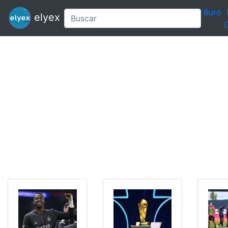
Buró
elyex
C