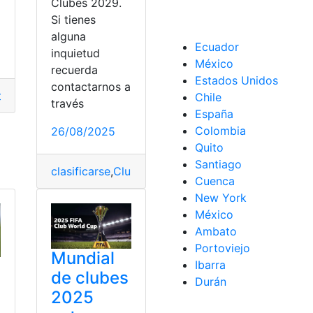
Clubes 2029.
Si tienes
alguna
Ecuador
inquietud
México
recuerda
Estados Unidos
tido
,
Generación
,
Strava
,
Tinder
contactarnos a
ados
,
Clubes
,
Dónde
,
Equipos
,
jugará
,
Mundial
Chile
través
España
Colombia
26/08/2025
Quito
Santiago
clasificarse
,
Clubes
,
Liga
,
Mundial
,
Puntos
,
Quito
,
su
Cuenca
New York
México
Ambato
Portoviejo
Mundial
Ibarra
de clubes
Durán
2025