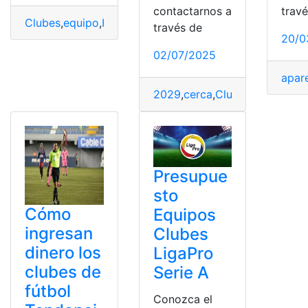
contactarnos a
trav
Clubes
,
equipo
,
Hilal
,
Mundial
,
revelación
través de
20/0
02/07/2025
apar
2029
,
cerca
,
Clubes
,
Comercio
,
Presupue
sto
Cómo
Equipos
ingresan
Clubes
dinero los
LigaPro
clubes de
Serie A
fútbol
Conozca el