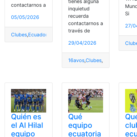
tienes alguna
contactarnos a
Mund
inquietud
Si
recuerda
05/05/2026
contactarnos a
27/0
través de
Clubes
,
Ecuador
,
Europeas
,
ligas
,
Top
29/04/2026
Club
16avos
,
Clubes
,
Copa
,
Ecuador
,
Quién es
Qué
Qu
el Al Hilal
equipo
clu
equipo
ecuatoria
ecu