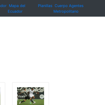
ador
Mapa del
Planillas
Cuerpo Agentes
Ecuador
Metropolitano