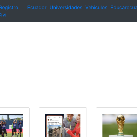
Registro
Ecuador
Universidades
Vehículos
Educarecu
ivil