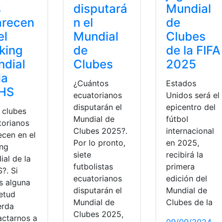
s
disputará
Mundial
arecen
n el
de
el
Mundial
Clubes
king
de
de la FIFA
dial
Clubes
2025
la
¿Cuántos
Estados
FHS
ecuatorianos
Unidos será el
disputarán el
epicentro del
 clubes
Mundial de
fútbol
torianos
Clubes 2025?.
internacional
ecen en el
Por lo pronto,
en 2025,
ing
siete
recibirá la
ial de la
futbolistas
primera
?. Si
ecuatorianos
edición del
s alguna
disputarán el
Mundial de
ietud
Mundial de
Clubes de la
erda
Clubes 2025,
actarnos a
09/09/2024