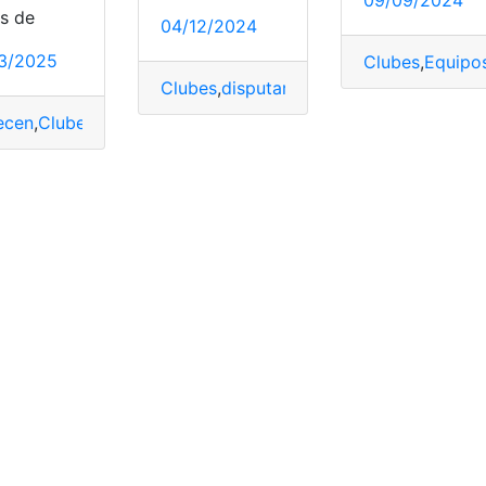
és de
04/12/2024
3/2025
Clubes
,
Equipo
Clubes
,
disputarán
,
Ecuatorianos
,
Mundia
ecen
,
Clubes
,
Ecuatorianos
,
IFFHS
,
Mundial
,
Ranking
Ecuatoriano
,
equipo
,
Mundial