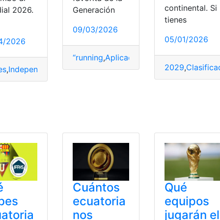
continental. Si
ial 2026.
Generación
tienes
09/03/2026
05/01/2026
4/2026
“running
,
Aplicación
,
Citas
,
Clubes
,
conver
2029
,
Clasific
es
,
Independiente
,
Jugadores
,
lidera
,
Mundial
,
Tri
,
Valle
Favorecidos
é
Cuántos
Qué
bes
ecuatoria
equipos
atoria
nos
jugarán el