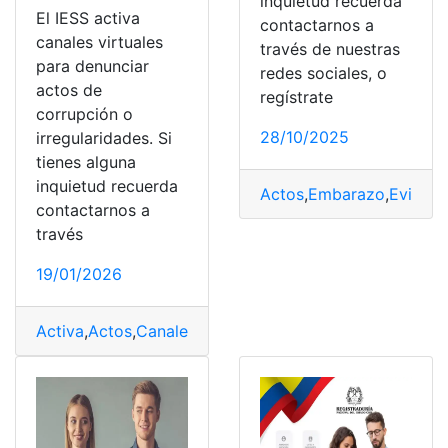
inquietud recuerda
El IESS activa
contactarnos a
canales virtuales
través de nuestras
para denunciar
redes sociales, o
actos de
regístrate
corrupción o
28/10/2025
irregularidades. Si
tienes alguna
inquietud recuerda
Actos
,
Embarazo
,
Evitar
,
P
contactarnos a
través
19/01/2026
Activa
,
Actos
,
Canales
,
Corrupción
,
denunciar
,
IESS
,
Irreg