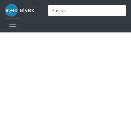
elyex