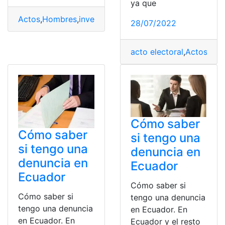
ya que
Actos
,
Hombres
,
investigadores
,
Mujeres
,
Promedio
,
Ries
28/07/2022
acto electoral
,
Actos
,
Ben
Cómo saber
Cómo saber
si tengo una
si tengo una
denuncia en
denuncia en
Ecuador
Ecuador
Cómo saber si
Cómo saber si
tengo una denuncia
tengo una denuncia
en Ecuador. En
en Ecuador. En
Ecuador y el resto