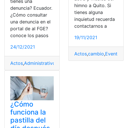
tienes una
himno a Quito. Si
denuncia? Ecuador.
tienes alguna
¿Cómo consultar
inquietud recuerda
una denuncia en el
contactarnos a
portal de al FGE?
conoce los pasos
19/11/2021
24/12/2021
Actos
,
cambio
,
Eventos
,
H
Actos
,
Administrativo
,
Denuncias
,
Ecuador
,
FGE
¿Cómo
funciona la
pastilla del