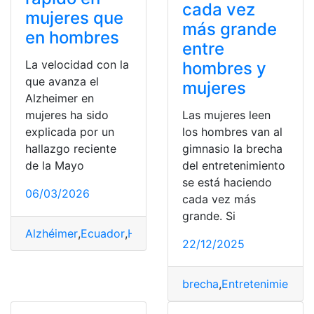
cada vez
mujeres que
más grande
en hombres
entre
La velocidad con la
hombres y
que avanza el
mujeres
Alzheimer en
Las mujeres leen
mujeres ha sido
los hombres van al
explicada por un
gimnasio la brecha
hallazgo reciente
del entretenimiento
de la Mayo
se está haciendo
06/03/2026
cada vez más
grande. Si
Alzhéimer
,
Ecuador
,
Hombres
,
Mujeres
,
progresa
,
Rápido
22/12/2025
brecha
,
Entretenimiento
,