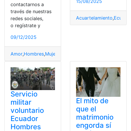
15/08/2025
contactarnos a
través de nuestras
Acuartelamiento
,
Ecuado
redes sociales,
o regístrate y
09/12/2025
Amor
,
Hombres
,
Mujeres
,
Piropos
,
Quiteños
Servicio
El mito de
militar
que el
voluntario
matrimonio
Ecuador
engorda sí
Hombres