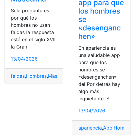
app para que
los hombres
Si la pregunta es
por qué los
se
hombres no usan
«desenganc
faldas la respuesta
hen»
está en el siglo XVIII
la Gran
En apariencia es
una saludable app
13/04/2026
para que los
hombres se
faldas
,
Hombres
,
Masculina
,
pregunta
,
Renuncia
,
Respues
«desenganchen»
del Por detrás hay
algo más
inquietante. Si
13/04/2026
apariencia
,
App
,
Hombres