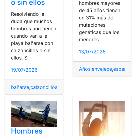
o sin ellos
hombres mayores
de 45 años tienen
Resolviendo la
un 31% más de
duda que muchos
mutaciones
hombres aún tienen
genéticas que los
cuando van a la
menores
playa bañarse con
calzoncillos o sin
13/07/2026
ellos. Si
Años
,
envejece
,
esperma
,
19/07/2026
bañarse
,
calzoncillos
,
Hombres
,
playa
,
Resolviendo
Hombres