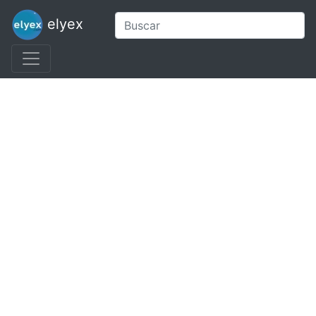
elyex