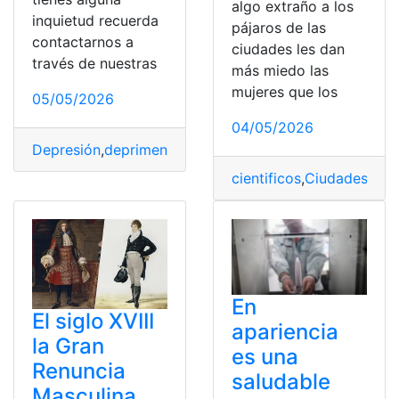
algo extraño a los
inquietud recuerda
pájaros de las
contactarnos a
ciudades les dan
través de nuestras
más miedo las
mujeres que los
05/05/2026
04/05/2026
Depresión
,
deprimen
,
enfermedad
,
Hombres
cientificos
,
Ciudades
,
des
En
El siglo XVIII
apariencia
la Gran
es una
Renuncia
saludable
Masculina