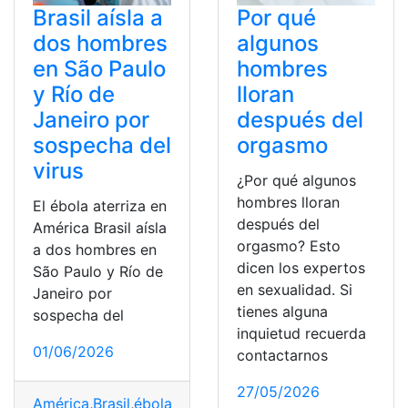
Brasil aísla a
Por qué
dos hombres
algunos
en São Paulo
hombres
y Río de
lloran
Janeiro por
después del
sospecha del
orgasmo
virus
¿Por qué algunos
hombres lloran
El ébola aterriza en
después del
América Brasil aísla
orgasmo? Esto
a dos hombres en
dicen los expertos
São Paulo y Río de
en sexualidad. Si
Janeiro por
tienes alguna
sospecha del
inquietud recuerda
01/06/2026
contactarnos
27/05/2026
América
,
Brasil
,
ébola
,
Hombres
,
Sao
,
sospecha
,
Virus