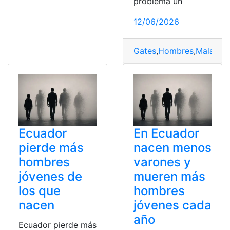
problema un
12/06/2026
Gates
,
Hombres
,
Mala
,
Mel
Ecuador
En Ecuador
pierde más
nacen menos
hombres
varones y
jóvenes de
mueren más
los que
hombres
nacen
jóvenes cada
año
Ecuador pierde más