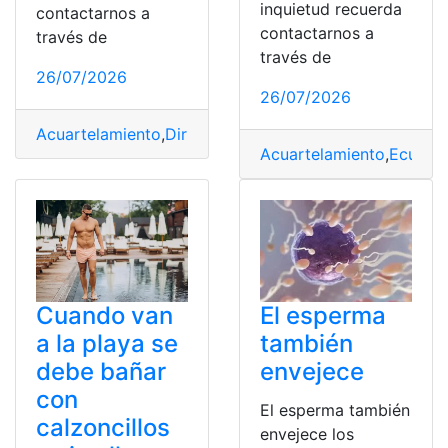
inquietud recuerda
contactarnos a
contactarnos a
través de
través de
26/07/2026
26/07/2026
Acuartelamiento
,
Dirmov
,
Ecuador
,
Hombres
,
Integral
,
mil
Acuartelamiento
,
Ecuator
Cuando van
El esperma
a la playa se
también
debe bañar
envejece
con
El esperma también
calzoncillos
envejece los