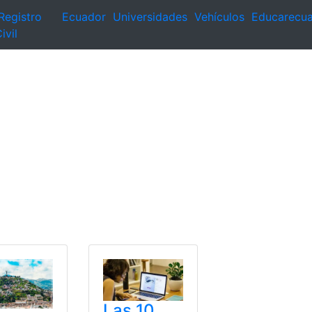
Registro
Ecuador
Universidades
Vehículos
Educarecu
ivil
Las 10