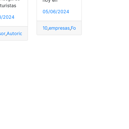
hoy en
turistas
05/06/2024
8/2024
10
,
empresas
,
Forbes
,
Mejores
,
según
,
tele
sor
,
Autoridades
,
Ciudades
,
Forbes
,
Opinión
,
peligrosas
,
Quito
,
r
bes
,
Futbolistas
,
Messi
,
Temporada
,
Yamal