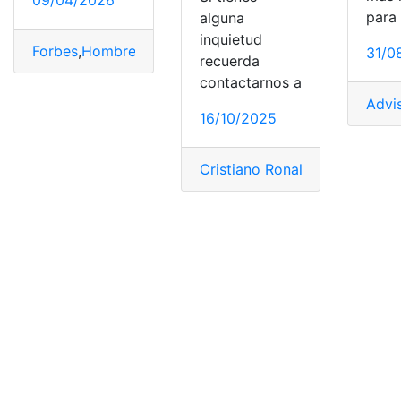
09/04/2026
para 
alguna
inquietud
Forbes
,
Hombres
,
Ricos
31/0
recuerda
contactarnos a
Advi
16/10/2025
Cristiano Ronaldo
,
Dinero
,
For