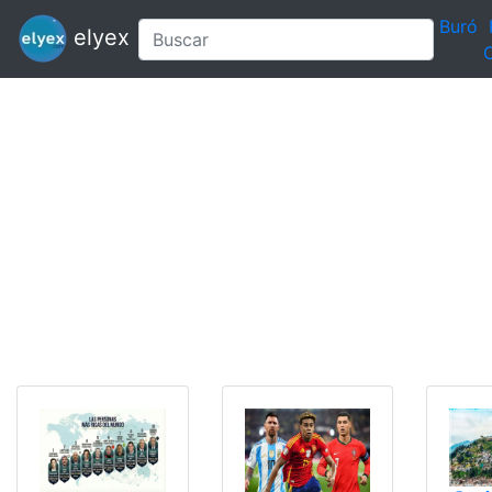
Buró
elyex
C