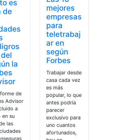
to es
mejores
 de
empresas
para
udades
teletrabaj
s
ar en
ligros
según
 del
Forbes
ún la
rbes
Trabajar desde
isor
casa cada vez
es más
nforme de
popular, lo que
es Advisor
antes podría
cluido a
parecer
o en su
exclusivo para
 de las
uno cuantos
 ciudades
afortunados,
inseguras