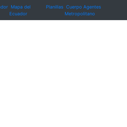
ador
Mapa del
Planillas
Cuerpo Agentes
Ecuador
Metropolitano