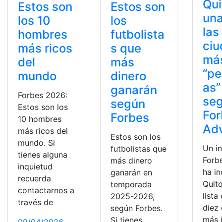
Qui
Estos son
Estos son
una
los 10
los
las
hombres
futbolista
ci
más ricos
s que
má
del
más
“pe
mundo
dinero
as”
ganarán
Forbes 2026:
seg
según
Estos son los
Fo
Forbes
10 hombres
Adv
más ricos del
Estos son los
mundo. Si
Un i
futbolistas que
tienes alguna
Forb
más dinero
inquietud
ha in
ganarán en
recuerda
Quit
temporada
contactarnos a
lista
2025-2026,
través de
diez
según Forbes.
más 
Si tienes