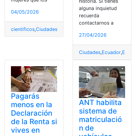
historia. Si tienes
alguna inquietud
04/05/2026
recuerda
contactarnos a
cientificos
,
Ciudades
,
descubierto
,
Hombres
,
Miedo
,
Muje
27/04/2026
Ciudades
,
Ecuador
,
Estad
Pagarás
ANT habilita
menos en la
sistema de
Declaración
matriculació
de la Renta si
n de
vives en