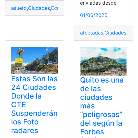
enviadas desde
asueto
,
Ciudades
,
Ecuador
,
Feriado
,
Julio
01/06/2025
afectadas
,
Ciudades
,
Ecu
Estas Son las
Quito es una
24 Ciudades
de las
Donde la
ciudades
CTE
más
Suspenderán
“peligrosas”
los Foto
del según la
radares
Forbes