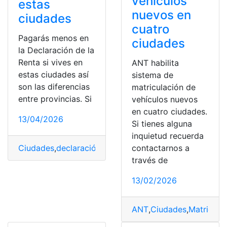
vehículos
estas
nuevos en
ciudades
cuatro
Pagarás menos en
ciudades
la Declaración de la
Renta si vives en
ANT habilita
estas ciudades así
sistema de
son las diferencias
matriculación de
entre provincias. Si
vehículos nuevos
en cuatro ciudades.
13/04/2026
Si tienes alguna
inquietud recuerda
contactarnos a
Ciudades
,
declaración
,
Diferencias
,
España
,
Pagarás
,
Prov
través de
13/02/2026
ANT
,
Ciudades
,
Matricula