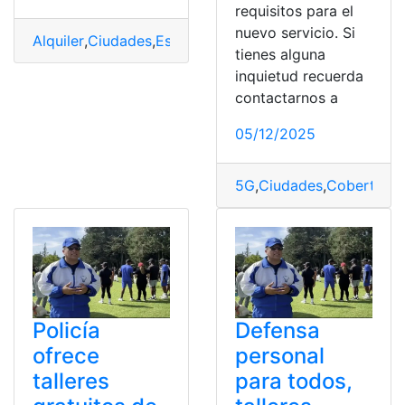
requisitos para el
nuevo servicio. Si
Alquiler
,
Ciudades
,
España
,
piso
,
Precios
tienes alguna
inquietud recuerda
contactarnos a
05/12/2025
5G
,
Ciudades
,
Cobertura
,
Policía
Defensa
ofrece
personal
talleres
para todos,