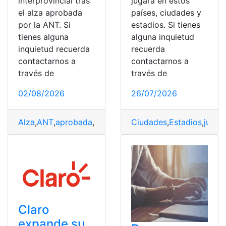
interprovincial tras
jugará en estos
el alza aprobada
países, ciudades y
por la ANT. Si
estadios. Si tienes
tienes alguna
alguna inquietud
inquietud recuerda
recuerda
contactarnos a
contactarnos a
través de
través de
02/08/2026
26/07/2026
Alza
,
ANT
,
aprobada
,
Ciudades
,
Ciudades
Guayaquil
,
Estadios
,
Interprovincia
,
jugar
Claro
expande su