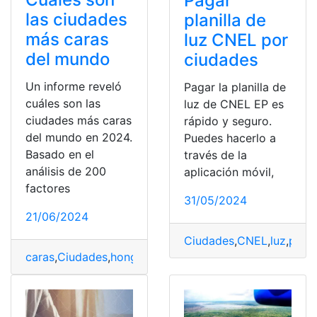
Pagar
las ciudades
planilla de
más caras
luz CNEL por
del mundo
ciudades
Un informe reveló
Pagar la planilla de
cuáles son las
luz de CNEL EP es
ciudades más caras
rápido y seguro.
del mundo en 2024.
Puedes hacerlo a
Basado en el
través de la
análisis de 200
aplicación móvil,
factores
31/05/2024
21/06/2024
Ciudades
,
CNEL
,
luz
,
paga
caras
,
Ciudades
,
hong kong
,
Ranking
,
ranking mundial