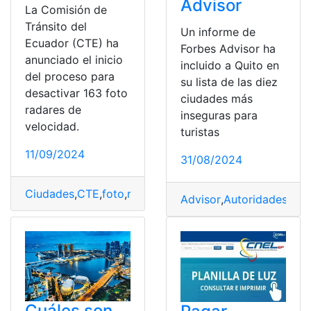
Advisor
La Comisión de
Tránsito del
Un informe de
Ecuador (CTE) ha
Forbes Advisor ha
anunciado el inicio
incluido a Quito en
del proceso para
su lista de las diez
desactivar 163 foto
ciudades más
radares de
inseguras para
velocidad.
turistas
11/09/2024
31/08/2024
Ciudades
,
CTE
,
foto
,
radares
,
Suspenderán
Advisor
,
Autoridades
,
Ciu
Cuáles son