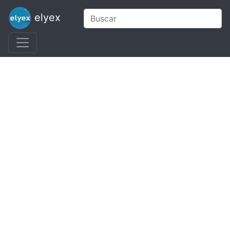
elyex