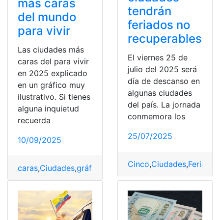
más caras
tendrán
del mundo
feriados no
para vivir
recuperables
Las ciudades más
El viernes 25 de
caras del para vivir
julio del 2025 será
en 2025 explicado
día de descanso en
en un gráfico muy
algunas ciudades
ilustrativo. Si tienes
del país. La jornada
alguna inquietud
conmemora los
recuerda
25/07/2025
10/09/2025
Cinco
,
Ciudades
,
Feriados
caras
,
Ciudades
,
gráfico
,
ilustrativo
,
Las ciudades más ca