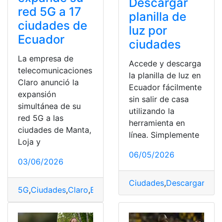
Descargar
red 5G a 17
planilla de
ciudades de
luz por
Ecuador
ciudades
La empresa de
Accede y descarga
telecomunicaciones
la planilla de luz en
Claro anunció la
Ecuador fácilmente
expansión
sin salir de casa
simultánea de su
utilizando la
red 5G a las
herramienta en
ciudades de Manta,
línea. Simplemente
Loja y
06/05/2026
03/06/2026
Ciudades
,
Descargar
,
luz
,
5G
,
Ciudades
,
Claro
,
Ecuador
,
expande
,
Loja
,
Manta
,
Red