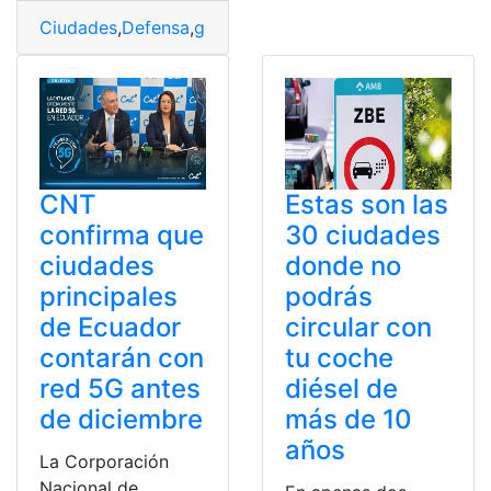
Ciudades
,
Defensa
,
gratuitos
,
Guayaquil
,
participar
,
Perso
CNT
Estas son las
confirma que
30 ciudades
ciudades
donde no
principales
podrás
de Ecuador
circular con
contarán con
tu coche
red 5G antes
diésel de
de diciembre
más de 10
años
La Corporación
Nacional de