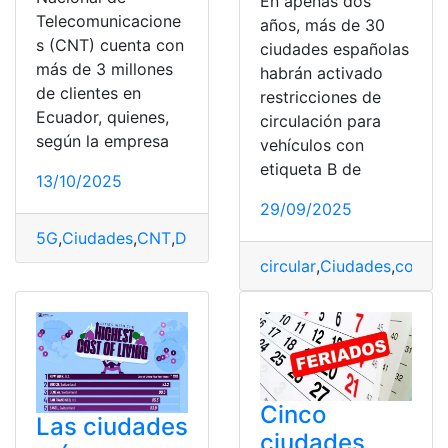
En apenas dos
Telecomunicacione
años, más de 30
s (CNT) cuenta con
ciudades españolas
más de 3 millones
habrán activado
de clientes en
restricciones de
Ecuador, quienes,
circulación para
según la empresa
vehículos con
etiqueta B de
13/10/2025
29/09/2025
5G
,
Ciudades
,
CNT
,
Diciembre
,
Ecuador
,
principales
,
Red
circular
,
Ciudades
,
coche
,
Cinco
Las ciudades
ciudades