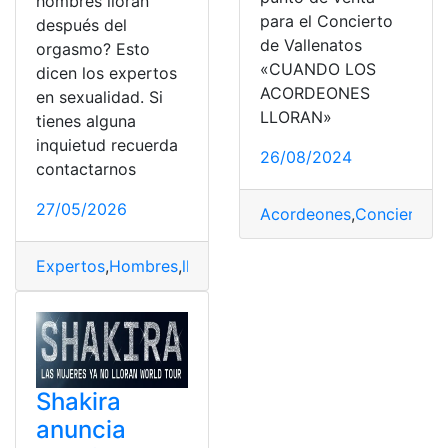
hombres lloran
para el Concierto
después del
de Vallenatos
orgasmo? Esto
«CUANDO LOS
dicen los expertos
ACORDEONES
en sexualidad. Si
LLORAN»
tienes alguna
inquietud recuerda
26/08/2024
contactarnos
27/05/2026
Acordeones
,
Concierto
,
C
Expertos
,
Hombres
,
lloran
,
orgasmo
,
sexualidad
Shakira
anuncia