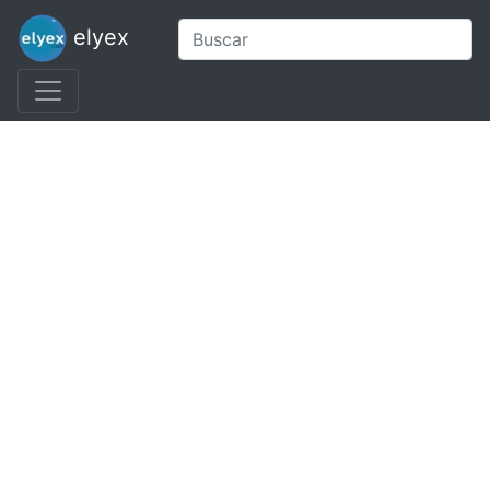
elyex