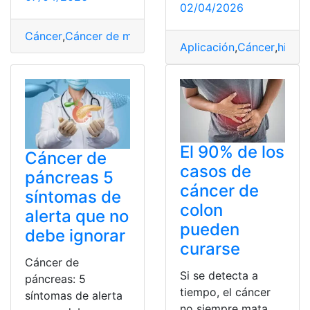
02/04/2026
Cáncer
,
Cáncer de mama
,
Ecuador
,
Gratuita
,
Lugares
,
ma
Aplicación
,
Cáncer
,
hito
,
p
El 90% de los
Cáncer de
casos de
páncreas 5
cáncer de
síntomas de
colon
alerta que no
pueden
debe ignorar
curarse
Cáncer de
Si se detecta a
páncreas: 5
tiempo, el cáncer
síntomas de alerta
no siempre mata.