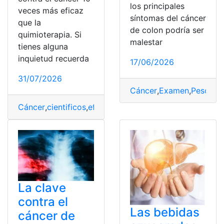
los principales
veces más eficaz
síntomas del cáncer
que la
de colon podría ser
quimioterapia. Si
malestar
tienes alguna
inquietud recuerda
17/06/2026
31/07/2026
Cáncer
,
Examen
,
Peso
,
Pre
Cáncer
,
cientificos
,
eficaz
,
Método
,
quimioterapia
,
rusos
La clave
contra el
Las bebidas
cáncer de