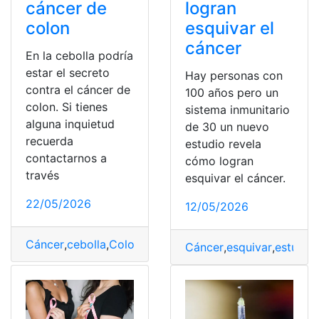
cáncer de
logran
colon
esquivar el
cáncer
En la cebolla podría
estar el secreto
Hay personas con
contra el cáncer de
100 años pero un
colon. Si tienes
sistema inmunitario
alguna inquietud
de 30 un nuevo
recuerda
estudio revela
contactarnos a
cómo logran
través
esquivar el cáncer.
22/05/2026
12/05/2026
Cáncer
,
cebolla
,
Colon
,
Contra
,
Secreto
Cáncer
,
esquivar
,
estudio
,