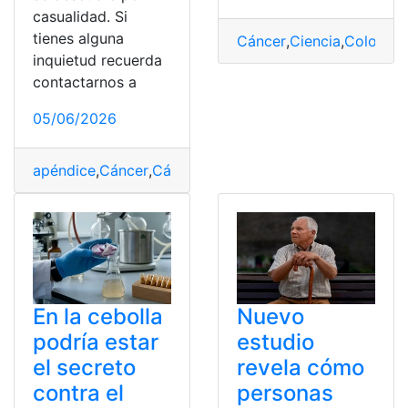
casualidad. Si
tienes alguna
Cáncer
,
Ciencia
,
Colon
,
Jó
inquietud recuerda
contactarnos a
05/06/2026
apéndice
,
Cáncer
,
Cáncer de apéndice
,
casualidad
,
Desc
En la cebolla
Nuevo
podría estar
estudio
el secreto
revela cómo
contra el
personas