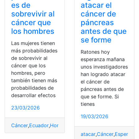
es de
atacar el
sobrevivir al
cáncer de
cáncer que
páncreas
los hombres
antes de que
se forme
Las mujeres tienen
más probabilidades
Ratones hoy
de sobrevivir al
esperanza mañana
cáncer que los
unos investigadores
hombres, pero
han logrado atacar
también tienen más
el cáncer de
probabilidades de
páncreas antes de
desarrollar efectos
que se forme. Si
tienes
23/03/2026
19/03/2026
Cáncer
,
Ecuador
,
Hombres
,
Mujeres
,
Probabilidades
,
Sobr
atacar
,
Cáncer
,
Esperanz