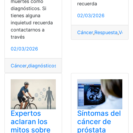
muertes como
recuerda
diagnósticos. Si
02/03/2026
tienes alguna
inquietud recuerda
contactarnos a
Cáncer
,
Respuesta
,
Veget
través
02/03/2026
Cáncer
,
diagnósticos
,
Ecuador
,
Muertes
,
páncreas
Síntomas del
Expertos
cáncer de
aclaran los
próstata
mitos sobre