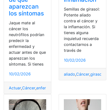
aparezcan
Semillas de girasol:
los síntomas
Potente aliado
contra el cáncer y
Jaque mate al
la inflamación. Si
cáncer los
tienes alguna
neutrófilos podrían
inquietud recuerda
predecir la
contactarnos a
enfermedad y
través de
actuar antes de que
aparezcan los
10/02/2026
síntomas. Si tienes
10/02/2026
aliado
,
Cáncer
,
girasol
,
inf
Actuar
,
Cáncer
,
enfermedad
,
neutrófilos
,
predecir
,
Síntom