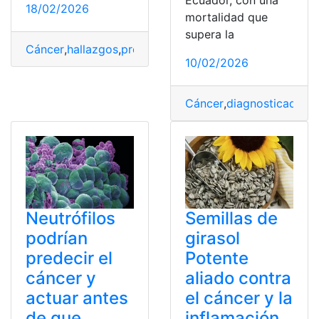
Ecuador, con una
18/02/2026
mortalidad que
supera la
Cáncer
,
hallazgos
,
protege
,
Stanford
,
Vejez
10/02/2026
Cáncer
,
diagnosticados
,
E
Neutrófilos
Semillas de
podrían
girasol
predecir el
Potente
cáncer y
aliado contra
actuar antes
el cáncer y la
de que
inflamación