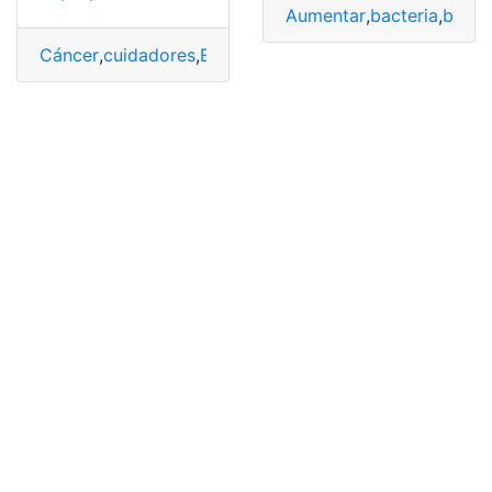
Aumentar
,
bacteria
,
boca
,
Cáncer
,
cuidadores
,
Ecuador
,
Ley
,
primera
,
protege