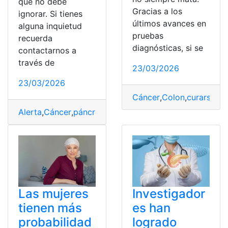
que no debe
Gracias a los
ignorar. Si tienes
últimos avances en
alguna inquietud
pruebas
recuerda
diagnósticas, si se
contactarnos a
través de
23/03/2026
23/03/2026
Cáncer
,
Colon
,
curarse
,
Ec
Alerta
,
Cáncer
,
páncreas
,
Síntomas
Las mujeres
Investigador
tienen más
es han
probabilidad
logrado