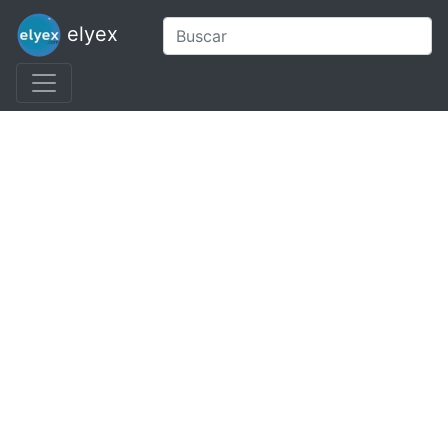
elyex