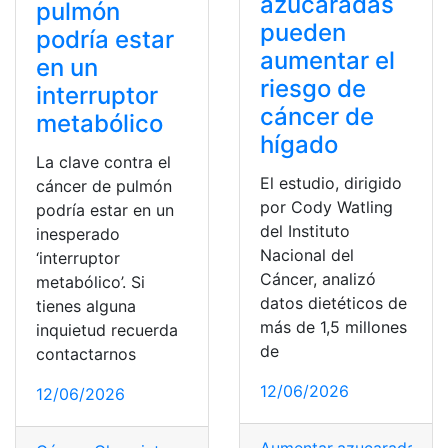
azucaradas
pulmón
pueden
podría estar
aumentar el
en un
riesgo de
interruptor
cáncer de
metabólico
hígado
La clave contra el
El estudio, dirigido
cáncer de pulmón
por Cody Watling
podría estar en un
del Instituto
inesperado
Nacional del
‘interruptor
Cáncer, analizó
metabólico’. Si
datos dietéticos de
tienes alguna
más de 1,5 millones
inquietud recuerda
de
contactarnos
12/06/2026
12/06/2026
Aumentar
,
azucaradas
,
Be