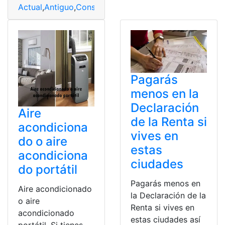
Actual
,
Antiguo
,
Consultas
,
Diferencias
,
Ecuador
,
Mapa
Pagarás
menos en la
Declaración
Aire
de la Renta si
acondiciona
vives en
do o aire
estas
acondiciona
ciudades
do portátil
Pagarás menos en
Aire acondicionado
la Declaración de la
o aire
Renta si vives en
acondicionado
estas ciudades así
portátil. Si tienes