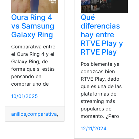
Oura Ring 4
Qué
vs Samsung
diferencias
Galaxy Ring
hay entre
RTVE Play y
Comparativa entre
RTVE Play
el Oura Ring 4 y el
Galaxy Ring, de
Posiblemente ya
forma que si estás
conozcas bien
pensando en
RTVE Play, dado
comprar uno de
que es una de las
plataformas de
10/01/2025
streaming más
populares del
anillos
,
comparativa
,
Diferencias
,
Especificaciones
,
Gala
momento. ¿Pero
12/11/2024