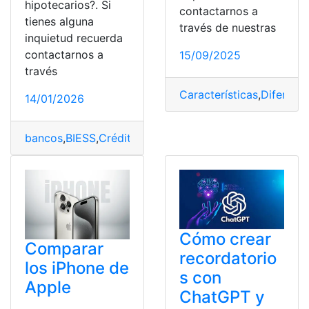
hipotecarios?. Si
contactarnos a
tienes alguna
través de nuestras
inquietud recuerda
contactarnos a
15/09/2025
través
Características
,
Diferenci
14/01/2026
bancos
,
BIESS
,
Créditos
,
Diferencias
,
Hipotecarios
Cómo crear
Comparar
recordatorio
los iPhone de
s con
Apple
ChatGPT y