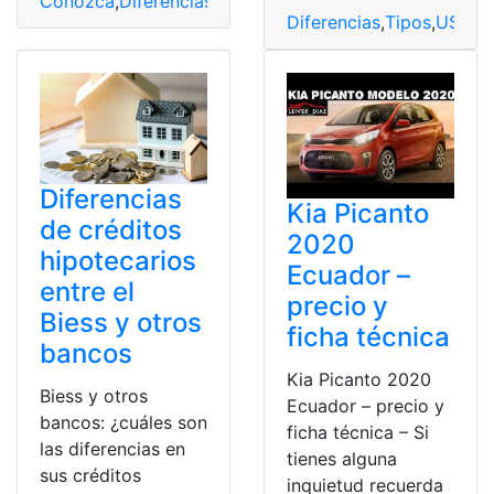
Conozca
,
Diferencias
,
Kits
,
Standard
,
Starlink
Diferencias
,
Tipos
,
USB
,
Ve
Diferencias
Kia Picanto
de créditos
2020
hipotecarios
Ecuador –
entre el
precio y
Biess y otros
ficha técnica
bancos
Kia Picanto 2020
Biess y otros
Ecuador – precio y
bancos: ¿cuáles son
ficha técnica – Si
las diferencias en
tienes alguna
sus créditos
inquietud recuerda