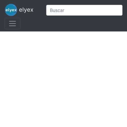
elyex