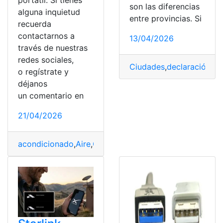
son las diferencias
alguna inquietud
entre provincias. Si
recuerda
contactarnos a
13/04/2026
través de nuestras
redes sociales,
Ciudades
,
declaración
,
Di
o regístrate y
déjanos
un comentario en
21/04/2026
acondicionado
,
Aire
,
Características
,
Diferencias
,
Portáti