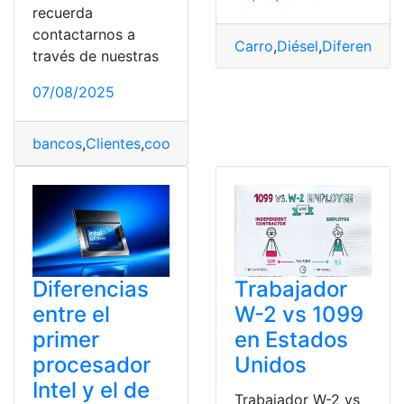
recuerda
contactarnos a
Carro
,
Diésel
,
Diferencias
,
través de nuestras
07/08/2025
bancos
,
Clientes
,
cooperativas
,
Diferencias
,
Fundamental
Diferencias
Trabajador
entre el
W-2 vs 1099
primer
en Estados
procesador
Unidos
Intel y el de
Trabajador W-2 vs