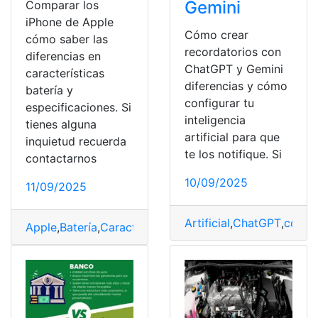
Gemini
Comparar los
iPhone de Apple
Cómo crear
cómo saber las
recordatorios con
diferencias en
ChatGPT y Gemini
características
diferencias y cómo
batería y
configurar tu
especificaciones. Si
inteligencia
tienes alguna
artificial para que
inquietud recuerda
te los notifique. Si
contactarnos
10/09/2025
11/09/2025
Artificial
,
ChatGPT
,
config
Apple
,
Batería
,
Características
,
Comparar
,
Diferencias
,
Es