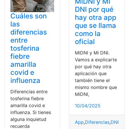
MiDNI y Mi
DNI por qué
Cuáles son
hay otra app
las
que se llama
diferencias
como la
entre
oficial
tosferina
MiDNI y Mi DNI.
fiebre
Vamos a explicarte
amarilla
por qué hay otra
covid e
aplicación que
influenza
también tiene el
mismo nombre que
Diferencias entre
MiDNI,
tosferina fiebre
amarilla covid e
10/04/2025
influenza. Si tienes
alguna inquietud
App
,
Diferencias
,
DNI
,
Esp
recuerda