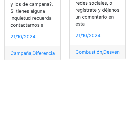
redes sociales, o
y los de campana?.
regístrate y déjanos
Si tienes alguna
un comentario en
inquietud recuerda
esta
contactarnos a
21/10/2024
21/10/2024
Combustión
,
Desventajas
Campaña
,
Diferencias
,
Disco
,
Frenos