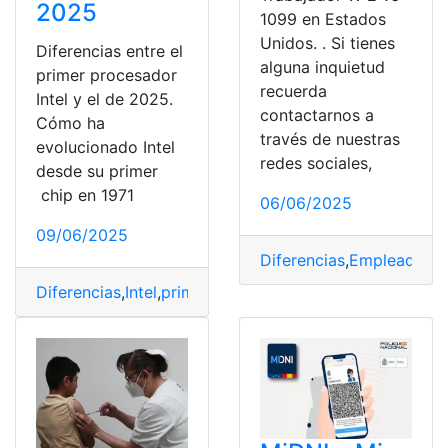
2025
1099 en Estados
Unidos. . Si tienes
Diferencias entre el
alguna inquietud
primer procesador
recuerda
Intel y el de 2025.
contactarnos a
Cómo ha
través de nuestras
evolucionado Intel
redes sociales,
desde su primer
chip en 1971
06/06/2025
09/06/2025
Diferencias
,
Empleado
,
Fr
Diferencias
,
Intel
,
primer
,
Procesador