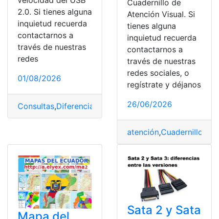
Cuadernillo de
2.0. Si tienes alguna
Atención Visual. Si
inquietud recuerda
tienes alguna
contactarnos a
inquietud recuerda
través de nuestras
contactarnos a
redes
través de nuestras
redes sociales, o
01/08/2026
regístrate y déjanos
26/06/2026
Consultas
,
Diferencias
,
Tecnología
,
Tipos
,
USB C
,
Veloci
atención
,
Cuadernillo
,
Dif
Sata 2 y Sata
Mapa del