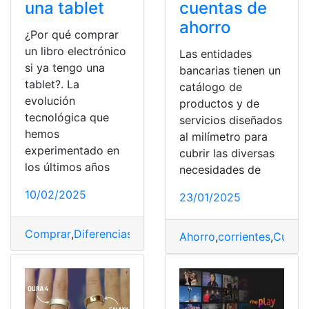
cuentas de
una tablet
ahorro
¿Por qué comprar
un libro electrónico
Las entidades
si ya tengo una
bancarias tienen un
tablet?. La
catálogo de
evolución
productos y de
tecnológica que
servicios diseñados
hemos
al milímetro para
experimentado en
cubrir las diversas
los últimos años
necesidades de
10/02/2025
23/01/2025
Comprar
,
Diferencias
,
electrónico
,
Libro
,
tablet
Ahorro
,
corrientes
,
Cuent