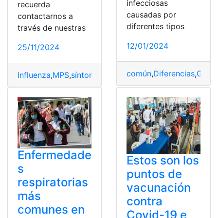
infecciosas
recuerda
causadas por
contactarnos a
diferentes tipos
través de nuestras
12/01/2024
25/11/2024
común
,
Diferencias
,
Gripe
Influenza
,
MPS
,
síntomas de la influenza
,
Vacuna
,
Vacuna
Enfermedade
Estos son los
s
puntos de
respiratorias
vacunación
más
contra
comunes en
Covid-19 e