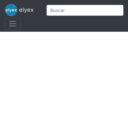
elyex