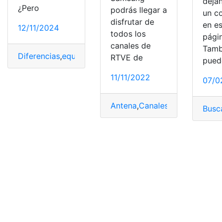
déja
¿Pero
podrás llegar a
un c
disfrutar de
en e
12/11/2024
todos los
pági
canales de
Tamb
Diferencias
,
equipo
,
España
,
Futbol
,
Play
,
RTVE
RTVE de
pued
11/11/2022
07/0
Antena
,
Canales
,
Canales de T
Busc