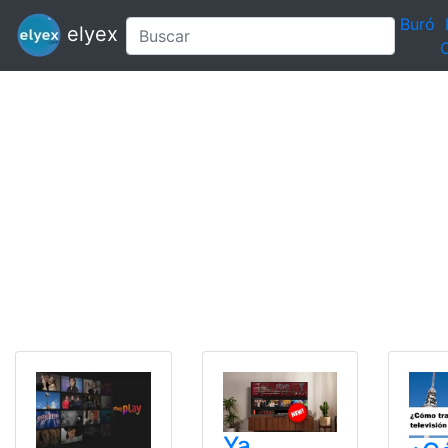
Buró
elyex
C
Ya