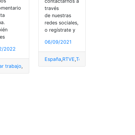
nos
contactarnos a
omentario
través
sta
de nuestras
na.
redes sociales,
ién
o regístrate y
es
06/09/2021
2/2022
España
,
RTVE
,
Televisión
,
Trabajo
V
,
cuentas online
,
RTVE
,
Smart
,
Smart TV
,
Smart TV Samsung
ar trabajo
,
Empleo
,
España
,
Lugar de trabajo
,
Oferta de Traba