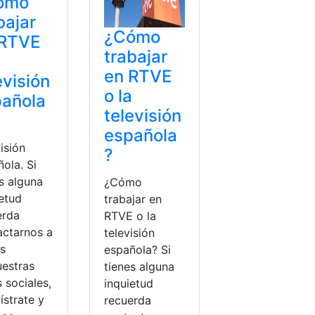
ómo
bajar
¿Cómo
 RTVE
trabajar
a
en RTVE
evisión
o la
pañola
televisión
española
isión
?
ola. Si
s alguna
¿Cómo
ietud
trabajar en
erda
RTVE o la
actarnos a
televisión
és
española? Si
uestras
tienes alguna
 sociales,
inquietud
ístrate y
recuerda