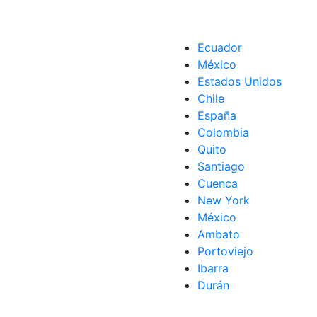
Ecuador
México
Estados Unidos
Chile
España
Colombia
Quito
jo
,
ofertas de empleo
,
RTVE
,
Televisión
,
Trabajadores
,
Trabajo
Santiago
Cuenca
New York
México
Ambato
Portoviejo
Ibarra
Durán