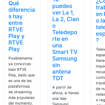
¿C
Qué
puedes
tra
diferencia
ver La 1,
en
s hay
La 2, Clan
o l
entre
o
tel
RTVE
Teledepo
es
Play y
rte en
?
RTVE
una
Play
Telev
Smart TV
españ
Samsung
Posiblemente
tiene
ya conozcas
sin
inqu
bien RTVE
antena
recu
Play, dado que
TDT
cont
es una de las
trav
plataformas
A partir de
de n
de streaming
ahora, si tienes
redes
más populares
una tele
o reg
del momento.
Samsung