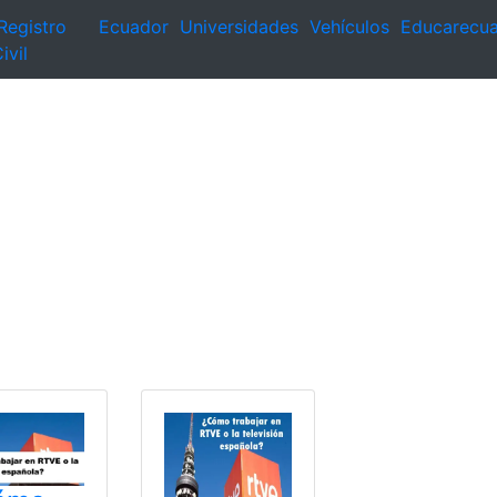
Registro
Ecuador
Universidades
Vehículos
Educarecu
ivil