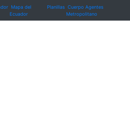
ador
Mapa del
Planillas
Cuerpo Agentes
Ecuador
Metropolitano