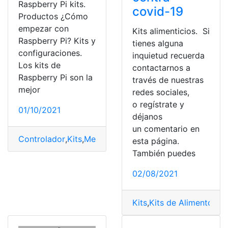
Raspberry Pi kits.
covid-19
Productos ¿Cómo
empezar con
Kits alimenticios. Si
Raspberry Pi? Kits y
tienes alguna
configuraciones.
inquietud recuerda
Los kits de
contactarnos a
Raspberry Pi son la
través de nuestras
mejor
redes sociales,
o regístrate y
01/10/2021
déjanos
un comentario en
Controlador
,
Kits
,
Mercado
,
Rendimiento
,
Tecnología
esta página.
También puedes
02/08/2021
Kits
,
Kits de Alimentos
,
Mi