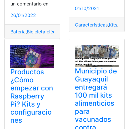
un comentario en
01/10/2021
26/01/2022
Características
,
Kits
,
Mod
Batería
,
Bicicleta eléctrica
,
Kits
,
Mejorar
,
Transformar
Municipio de
Productos
Guayaquil
¿Cómo
entregará
empezar con
100 mil kits
Raspberry
alimenticios
Pi? Kits y
para
configuracio
vacunados
nes
contra