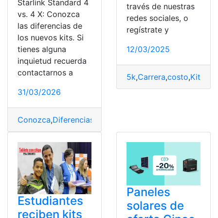
Starlink Standard 4
través de nuestras
vs. 4 X: Conozca
redes sociales, o
las diferencias de
regístrate y
los nuevos kits. Si
tienes alguna
12/03/2025
inquietud recuerda
contactarnos a
5k
,
Carrera
,
costo
,
Kits
,
Pel
31/03/2026
Conozca
,
Diferencias
,
Kits
,
Standard
,
Starlink
Paneles
Estudiantes
solares de
reciben kits