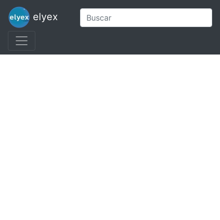
elyex