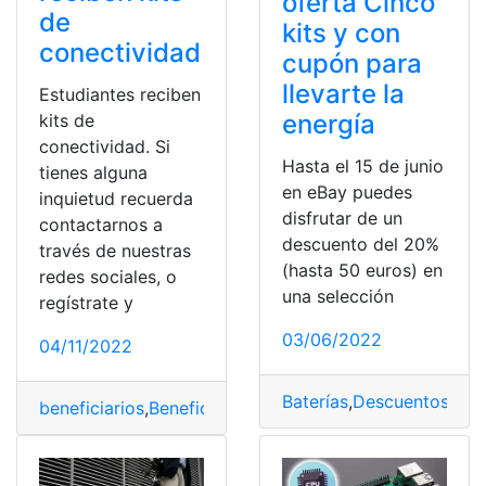
oferta Cinco
de
kits y con
conectividad
cupón para
llevarte la
Estudiantes reciben
energía
kits de
conectividad. Si
Hasta el 15 de junio
tienes alguna
en eBay puedes
inquietud recuerda
disfrutar de un
contactarnos a
descuento del 20%
través de nuestras
(hasta 50 euros) en
redes sociales, o
una selección
regístrate y
03/06/2022
04/11/2022
Baterías
,
Descuentos
,
Ene
beneficiarios
,
Beneficios
,
Conectividad
,
Estudiantes
,
Kits