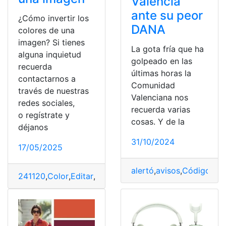
Valencia
ante su peor
¿Cómo invertir los
DANA
colores de una
imagen? Si tienes
La gota fría que ha
alguna inquietud
golpeado en las
recuerda
últimas horas la
contactarnos a
Comunidad
través de nuestras
Valenciana nos
redes sociales,
recuerda varias
o regístrate y
cosas. Y de la
déjanos
31/10/2024
17/05/2025
alertó
,
avisos
,
Código
,
col
241120
,
Color
,
Editar
,
Formar
,
Imagen
,
invertir