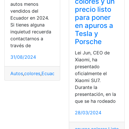
colores y un
autos menos
precio listo
vendidos del
para poner
Ecuador en 2024.
en apuros a
Si tienes alguna
inquietud recuerda
Tesla y
contactarnos a
Porsche
través de
Lei Jun, CEO de
31/08/2024
Xiaomi, ha
presentado
Autos
,
colores
,
Ecuador
,
menos
,
Top
,
vendidos
oficialmente el
Xiaomi SU7.
Durante la
presentación, en la
que se ha rodeado
28/03/2024
apuros
,
colores
,
Listo
,
no
,