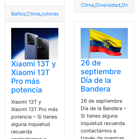
Clima
,
Diversidad
,
Diversi
Baños
,
Clima
,
colores
,
Diversidad
,
Ecuador
,
Turismo
26 de
Xiaomi 13T y
septiembre
Xiaomi 13T
Día de la
Pro más
Bandera
potencia
26 de septiembre
Xiaomi 13T y
Día de la Bandera –
Xiaomi 13T Pro más
Si tienes alguna
potencia – Si tienes
inquietud recuerda
alguna inquietud
contactarnos a
recuerda
través de nuestras
contactarnos a