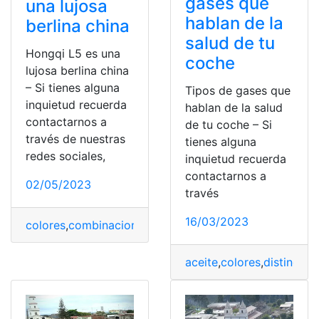
gases que
una lujosa
hablan de la
berlina china
salud de tu
Hongqi L5 es una
coche
lujosa berlina china
– Si tienes alguna
Tipos de gases que
inquietud recuerda
hablan de la salud
contactarnos a
de tu coche – Si
través de nuestras
tienes alguna
redes sociales,
inquietud recuerda
contactarnos a
02/05/2023
través
16/03/2023
colores
,
combinaciones
,
Hongqi L5
,
Lujo
,
Mercado
aceite
,
colores
,
distinguir
,