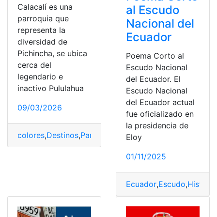
Calacalí es una
al Escudo
parroquia que
Nacional del
representa la
Ecuador
diversidad de
Pichincha, se ubica
Poema Corto al
cerca del
Escudo Nacional
legendario e
del Ecuador. El
inactivo Pululahua
Escudo Nacional
del Ecuador actual
09/03/2026
fue oficializado en
la presidencia de
colores
,
Destinos
,
Parroquias
,
Pichincha
,
Turismo
Eloy
01/11/2025
Ecuador
,
Escudo
,
Historia