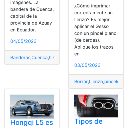
imágenes. La
¿Cómo imprimar
bandera de Cuenca,
correctamente un
capital de la
lienzo? Es mejor
provincia de Azuay
aplicar el Gesso
en Ecuador,
con un pincel plano
(de cerdas).
04/05/2023
Aplique los trazos
en
Banderas
,
Cuenca
,
historia del ecuador
,
Nacionalidad
03/05/2023
Borrar
,
Lienzo
,
pinceles
,
Pi
Tipos de
Hongqi L5 es