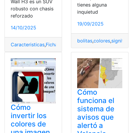
Wall H3 es un SUV
tienes alguna
robusto con chasis
inquietud
reforzado
19/09/2025
14/10/2025
bolitas
,
colores
,
significan
Caracteristicas
,
Ficha Tecnica
,
Great Wall H3
,
opiniones
,
Cómo
funciona el
Cómo
sistema de
invertir los
avisos que
colores de
alertó a
una imagen