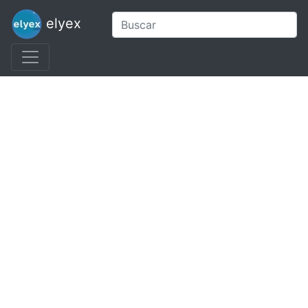
elyex