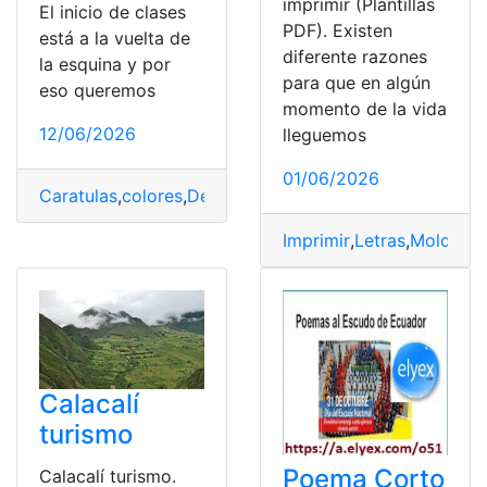
imprimir (Plantillas
El inicio de clases
PDF). Existen
está a la vuelta de
diferente razones
la esquina y por
para que en algún
eso queremos
momento de la vida
12/06/2026
lleguemos
01/06/2026
Caratulas
,
colores
,
Descargar
,
Diseño
,
Imprimir
,
Lengua y 
Imprimir
,
Letras
,
Moldes
,
P
Calacalí
turismo
Poema Corto
Calacalí turismo.