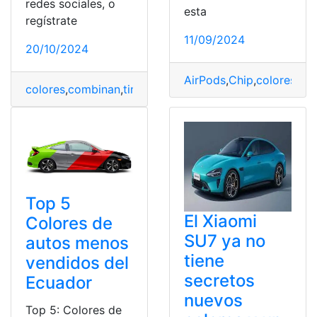
redes sociales, o
esta
regístrate
11/09/2024
20/10/2024
AirPods
,
Chip
,
colores
,
fo
colores
,
combinan
,
tinto
,
vino
Top 5
El Xiaomi
Colores de
SU7 ya no
autos menos
tiene
vendidos del
secretos
Ecuador
nuevos
Top 5: Colores de