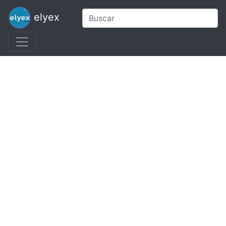
elyex