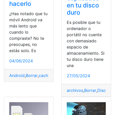
hacerlo
en tu disco
duro
¿Has notado que tu
móvil Android va
Es posible que tu
más lento que
ordenador o
cuando lo
portátil no cuente
compraste? No te
con demasiado
preocupes, no
espacio de
estás solo. Es
almacenamiento. Si
tu disco duro tiene
04/06/2024
una
Android
,
Borrar
,
cache
,
deberías
,
Hacerlo
,
Móvil
27/05/2024
archivos
,
Borrar
,
Disco
,
Du