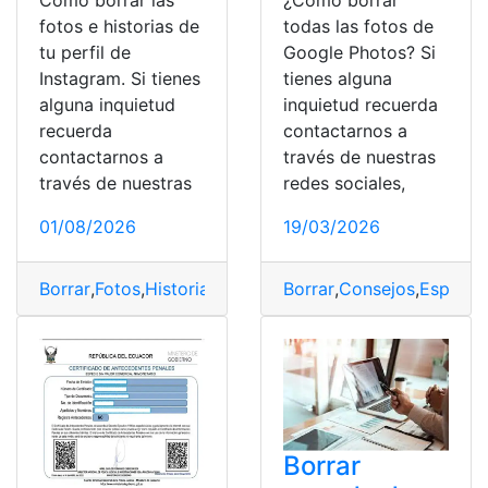
Cómo borrar las
¿Cómo borrar
fotos e historias de
todas las fotos de
tu perfil de
Google Photos? Si
Instagram. Si tienes
tienes alguna
alguna inquietud
inquietud recuerda
recuerda
contactarnos a
contactarnos a
través de nuestras
través de nuestras
redes sociales,
01/08/2026
19/03/2026
Borrar
,
Fotos
,
Historia
,
Instagram
Borrar
,
Perfil
,
Consejos
,
Espacio
Borrar