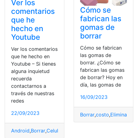
Ver los
Cómo se
comentarios
fabrican las
que he
gomas de
hecho en
borrar
Youtube
Cómo se fabrican
Ver los comentarios
las gomas de
que he hecho en
borrar. ¿Cómo se
Youtube – Si tienes
fabrican las gomas
alguna inquietud
de borrar? Hoy en
recuerda
día, las gomas de
contactarnos a
través de nuestras
16/09/2023
redes
22/09/2023
Borrar
,
costo
,
Eliminar
,
Fab
Android
,
Borrar
,
Celular
,
comentarios
,
YouTube