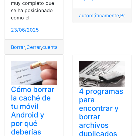
muy completo que
se ha posicionado
automáticamente
,
Borrar
,
como el
23/06/2025
Borrar
,
Cerrar
,
cuenta
,
Datos
,
España
,
minutos
,
puedes
,
rev
Cómo borrar
4 programas
la caché de
para
tu móvil
encontrar y
Android y
borrar
por qué
archivos
deberías
duplicados