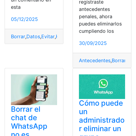
registraste
esta
antecedentes
penales, ahora
05/12/2025
puedes eliminarlos
cumpliendo los
Borrar
,
Datos
,
Evitar
,
Hacker
,
Historial
,
robe
,
Router
,
WiFi
30/09/2025
Antecedentes
,
Borrar
,
Ecu
Cómo puede
Borrar el
un
chat de
administrado
WhatsApp
r eliminar un
no es