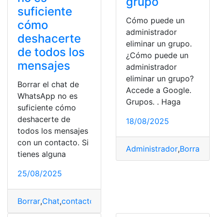
grupo
suficiente
Cómo puede un
cómo
administrador
deshacerte
eliminar un grupo.
de todos los
¿Cómo puede un
mensajes
administrador
eliminar un grupo?
Borrar el chat de
Accede a Google.
WhatsApp no es
Grupos. . Haga
suficiente cómo
deshacerte de
18/08/2025
todos los mensajes
con un contacto. Si
Administrador
,
Borrar
,
Eli
tienes alguna
25/08/2025
Borrar
,
Chat
,
contacto
,
deshacerte
,
mensajes
,
suficiente
,