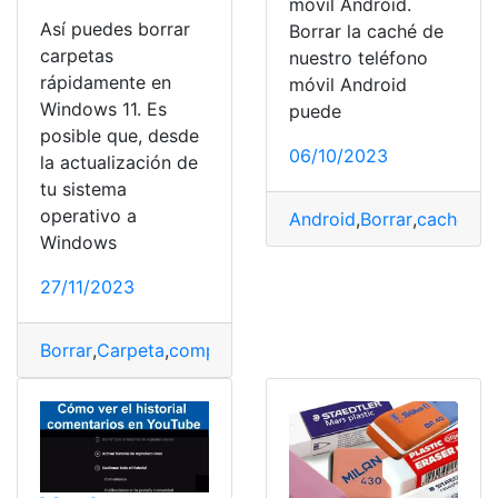
móvil Android.
Así puedes borrar
Borrar la caché de
carpetas
nuestro teléfono
rápidamente en
móvil Android
Windows 11. Es
puede
posible que, desde
06/10/2023
la actualización de
tu sistema
operativo a
Android
,
Borrar
,
cache
,
Dis
Windows
27/11/2023
Borrar
,
Carpeta
,
computador
,
paso a paso
,
Rápido
,
tecno