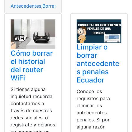
Antecedentes
,
Borrar
,
Ecuador
,
judiciales
Limpiar o
Cómo borrar
borrar
el historial
antecedente
del router
s penales
WiFi
Ecuador
Si tienes alguna
Conoce los
inquietud recuerda
requisitos para
contactarnos a
eliminar los
través de nuestras
antecedentes
redes sociales, o
penales. Si por
regístrate y déjanos
alguna razón
un comentario en