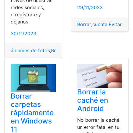
través de nuestras
29/11/2023
redes sociales,
o regístrate y
déjanos
Borrar
,
cuenta
,
Evitar
,
fech
30/11/2023
álbumes de fotos
,
Borrar
,
Fotos
,
Google
,
Google Fotos
Borrar la
Borrar
caché en
carpetas
Android
rápidamente
en Windows
No borrar la caché,
un error fatal en tu
11