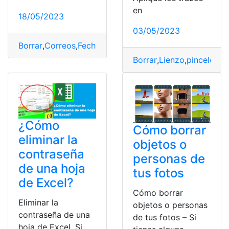
en
18/05/2023
03/05/2023
Borrar
,
Correos
,
Fecha
,
fecha determinada
,
Gmail
Borrar
,
Lienzo
,
pinceles
,
Pi
¿Cómo
Cómo borrar
eliminar la
objetos o
contraseña
personas de
de una hoja
tus fotos
de Excel?
Cómo borrar
Eliminar la
objetos o personas
contraseña de una
de tus fotos – Si
hoja de Excel. Si