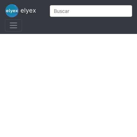
elyex