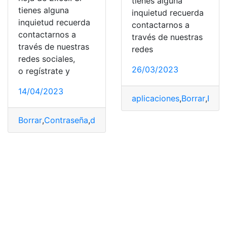
tienes alguna
tienes alguna
inquietud recuerda
inquietud recuerda
contactarnos a
contactarnos a
través de nuestras
través de nuestras
redes
redes sociales,
26/03/2023
o regístrate y
14/04/2023
aplicaciones
,
Borrar
,
Foto
Borrar
,
Contraseña
,
documento
,
Excel
,
Hoja de Excel
,
Mic