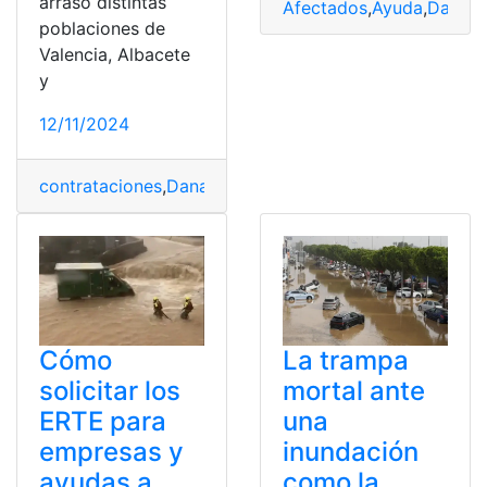
arrasó distintas
Afectados
,
Ayuda
,
Dana
,
E
poblaciones de
Valencia, Albacete
y
12/11/2024
contrataciones
,
Dana
,
Empleados
,
Erte
,
Escudo
,
Laboral
,
Cómo
La trampa
solicitar los
mortal ante
ERTE para
una
empresas y
inundación
ayudas a
como la