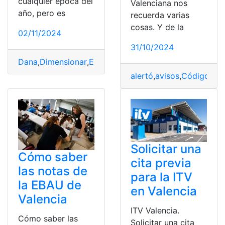
cualquier época del
Valenciana nos
año, pero es
recuerda varias
cosas. Y de la
02/11/2024
31/10/2024
Dana
,
Dimensionar
,
España
,
impacto
,
Lluvias
,
torrenciales
alertó
,
avisos
,
Código
,
col
Solicitar una
Cómo saber
cita previa
las notas de
para la ITV
la EBAU de
en Valencia
Valencia
ITV Valencia.
Cómo saber las
Solicitar una cita