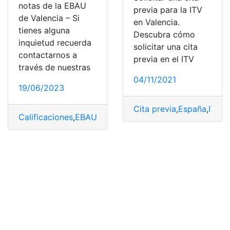
notas de la EBAU
previa para la ITV
de Valencia – Si
en Valencia.
tienes alguna
Descubra cómo
inquietud recuerda
solicitar una cita
contactarnos a
previa en el ITV
través de nuestras
04/11/2021
19/06/2023
Cita previa
,
España
,
ITV
,
s
Calificaciones
,
EBAU
,
Estudiantes
,
Notas
,
Valencia