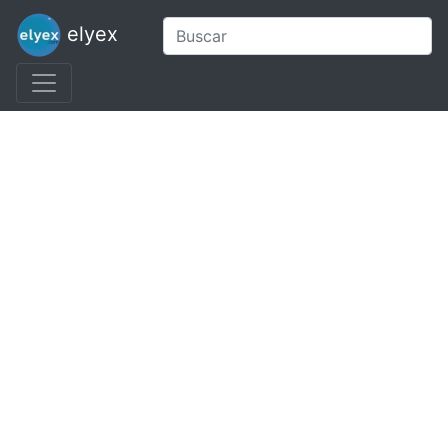
elyex