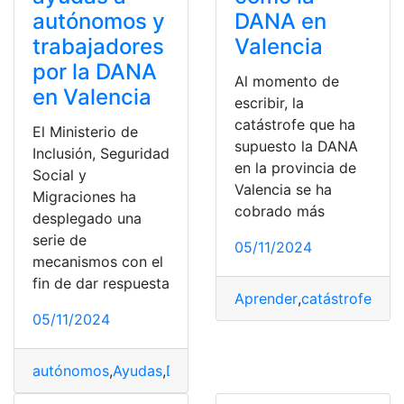
autónomos y
DANA en
trabajadores
Valencia
por la DANA
Al momento de
en Valencia
escribir, la
catástrofe que ha
El Ministerio de
supuesto la DANA
Inclusión, Seguridad
en la provincia de
Social y
Valencia se ha
Migraciones ha
cobrado más
desplegado una
serie de
05/11/2024
mecanismos con el
fin de dar respuesta
Aprender
,
catástrofes
,
Co
05/11/2024
autónomos
,
Ayudas
,
Dana
,
empresas
,
Erte
,
España
,
solicit