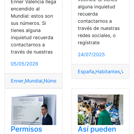
Enner Valencia llega
alguna inquietud
encendido al
recuerda
Mundial: estos son
contactarnos a
sus números. Si
través de nuestras
tienes alguna
redes sociales, o
inquietud recuerda
regístrate
contactarnos a
través de nuestras
24/07/2025
05/05/2026
España
,
Habitantes
,
Valen
Enner
,
Mundial
,
Números
,
Valencia
Permisos
Así pueden