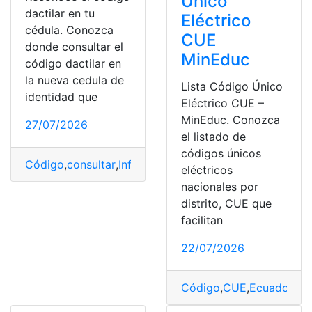
Único
dactilar en tu
Eléctrico
cédula. Conozca
CUE
donde consultar el
MinEduc
código dactilar en
la nueva cedula de
Lista Código Único
identidad que
Eléctrico CUE –
MinEduc. Conozca
27/07/2026
el listado de
códigos únicos
Código
,
consultar
,
Información
,
Proceso
,
Registro
eléctricos
nacionales por
distrito, CUE que
facilitan
22/07/2026
Código
,
CUE
,
Ecuador
,
Li