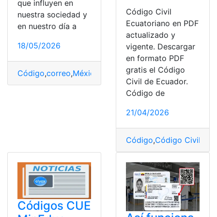
que influyen en
Código Civil
nuestra sociedad y
Ecuatoriano en PDF
en nuestro día a
actualizado y
18/05/2026
vigente. Descargar
en formato PDF
gratis el Código
Código
,
correo
,
México
,
postal
,
Sociedad
Civil de Ecuador.
Código de
21/04/2026
Código
,
Código Civil
,
Ecu
Códigos CUE