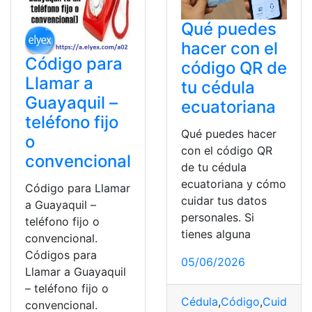
Qué puedes
hacer con el
Código para
código QR de
Llamar a
tu cédula
Guayaquil –
ecuatoriana
teléfono fijo
Qué puedes hacer
o
con el código QR
convencional
de tu cédula
ecuatoriana y cómo
Código para Llamar
cuidar tus datos
a Guayaquil –
personales. Si
teléfono fijo o
tienes alguna
convencional.
Códigos para
05/06/2026
Llamar a Guayaquil
– teléfono fijo o
Cédula
,
Código
,
Cuidar
,
D
convencional.