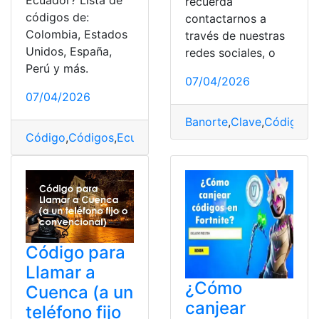
Ecuador? Lista de
recuerda
códigos de:
contactarnos a
Colombia, Estados
través de nuestras
Unidos, España,
redes sociales, o
Perú y más.
07/04/2026
07/04/2026
Banorte
,
Clave
,
Código
,
M
Código
,
Códigos
,
Ecuador
,
lista de códigos
Código para
Llamar a
¿Cómo
Cuenca (a un
canjear
teléfono fijo