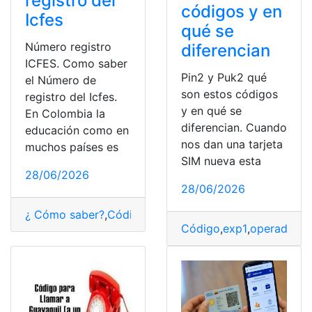
registro del
códigos y en
Icfes
qué se
Número registro
diferencian
ICFES. Como saber
Pin2 y Puk2 qué
el Número de
son estos códigos
registro del Icfes.
y en qué se
En Colombia la
diferencian. Cuando
educación como en
nos dan una tarjeta
muchos países es
SIM nueva esta
28/06/2026
28/06/2026
¿ Cómo saber?
,
Código
,
Colombia
,
número
,
Registro
Código
,
exp1
,
operadora
,