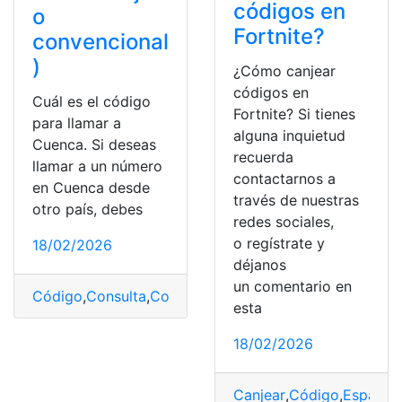
códigos en
o
Fortnite?
convencional
)
¿Cómo canjear
códigos en
Cuál es el código
Fortnite? Si tienes
para llamar a
alguna inquietud
Cuenca. Si deseas
recuerda
llamar a un número
contactarnos a
en Cuenca desde
través de nuestras
otro país, debes
redes sociales,
o regístrate y
18/02/2026
déjanos
un comentario en
Código
,
Consulta
,
Consulta online
,
Cuenca
,
Telefónica
esta
18/02/2026
Canjear
,
Código
,
España
,