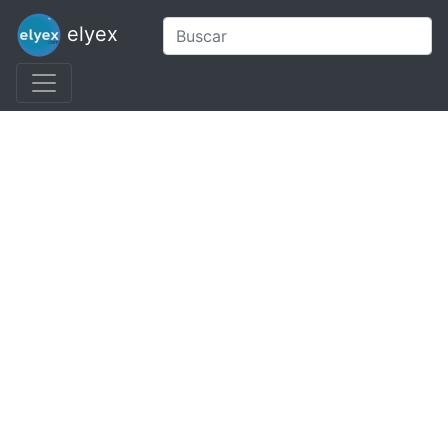
elyex