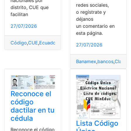
nacionales por
redes sociales,
distrito, CUE que
o regístrate y
facilitan
déjanos
un comentario en
27/07/2026
esta página.
Código
,
CUE
,
Ecuador
,
Eléctrico
,
top2
,
único
27/07/2026
Banamex
,
bancos
,
Clave
,
C
Reconoce el
código
dactilar en tu
cédula
Lista Código
Reconoce el código