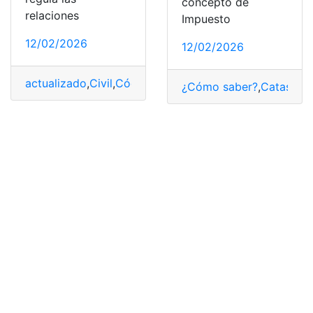
concepto de
relaciones
Impuesto
12/02/2026
12/02/2026
actualizado
,
Civil
,
Código
,
Ecuador
,
PDF
¿Cómo saber?
,
Catastral
,