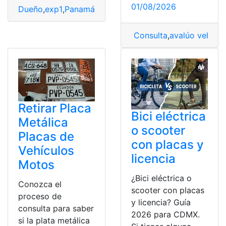
01/08/2026
Dueño
,
exp1
,
Panamá
,
Placas
,
Propiedad
,
Vehículo
Consulta
,
avalúo vehicul
Retirar Placa
Bici eléctrica
Metálica
o scooter
‎Placas de
con placas y
Vehículos
licencia
Motos
¿Bici eléctrica o
Conozca el
scooter con placas
proceso de
y licencia? Guía
consulta para saber
2026 para CDMX.
si la plata metálica