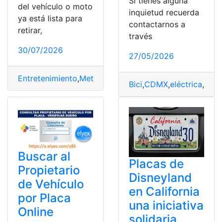
Si tienes alguna
del vehículo o moto
inquietud recuerda
ya está lista para
contactarnos a
retirar,
través
30/07/2026
27/05/2026
Entretenimiento
,
Metálica
,
Motos
,
placa
,
Placas
,
retirar
,
Ve
Bici
,
CDMX
,
eléctrica
,
licen
Buscar al
Placas de
Propietario
Disneyland
de Vehículo
en California
por Placa
una iniciativa
Online
solidaria