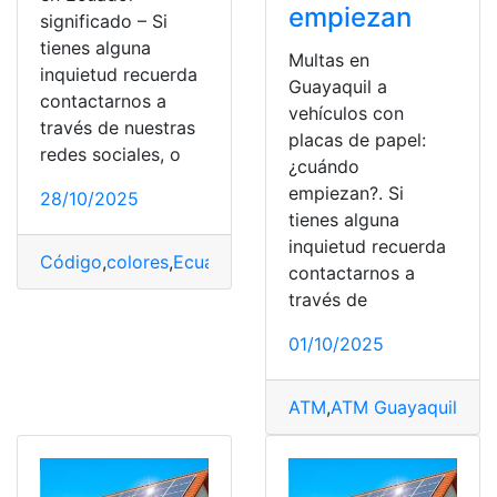
empiezan
significado – Si
tienes alguna
Multas en
inquietud recuerda
Guayaquil a
contactarnos a
vehículos con
través de nuestras
placas de papel:
redes sociales, o
¿cuándo
empiezan?. Si
28/10/2025
tienes alguna
inquietud recuerda
Código
,
colores
,
Ecuador
,
Placas
,
Significado
contactarnos a
través de
01/10/2025
ATM
,
ATM Guayaquil
,
Gua