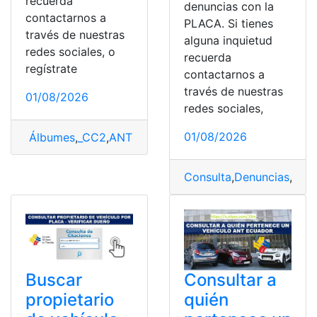
recuerda
denuncias con la
contactarnos a
PLACA. Si tienes
través de nuestras
alguna inquietud
redes sociales, o
recuerda
regístrate
contactarnos a
través de nuestras
01/08/2026
redes sociales,
01/08/2026
Álbumes
,
_CC2
,
ANT
,
Consultas
,
Placas
,
Propiedad
,
Vehíc
Consulta
,
Denuncias
,
Plac
Consultar a
Buscar
quién
propietario