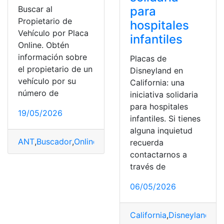
Buscar al
para
Propietario de
hospitales
Vehículo por Placa
infantiles
Online. Obtén
información sobre
Placas de
el propietario de un
Disneyland en
vehículo por su
California: una
número de
iniciativa solidaria
para hospitales
19/05/2026
infantiles. Si tienes
alguna inquietud
ANT
,
Buscador
,
Online
,
Placas
,
Vehículos
recuerda
contactarnos a
través de
06/05/2026
California
,
Disneyland
,
hos