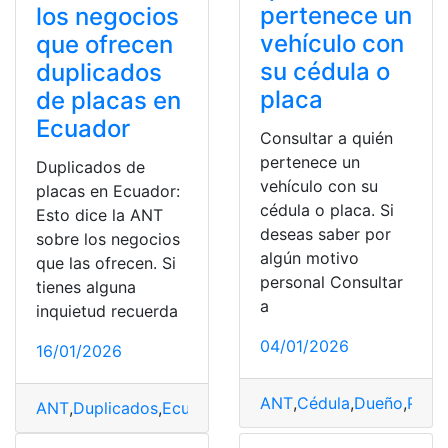
pertenece un
los negocios
vehículo con
que ofrecen
su cédula o
duplicados
placa
de placas en
Ecuador
Consultar a quién
pertenece un
Duplicados de
vehículo con su
placas en Ecuador:
cédula o placa. Si
Esto dice la ANT
deseas saber por
sobre los negocios
algún motivo
que las ofrecen. Si
personal Consultar
tienes alguna
a
inquietud recuerda
04/01/2026
16/01/2026
ANT
,
Cédula
,
Dueño
,
Placa
ANT
,
Duplicados
,
Ecuador
,
Negocios
,
Placas