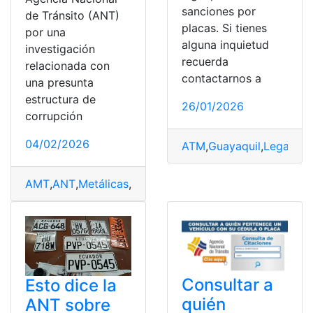
sanciones por
de Tránsito (ANT)
placas. Si tienes
por una
alguna inquietud
investigación
recuerda
relacionada con
contactarnos a
una presunta
estructura de
26/01/2026
corrupción
04/02/2026
ATM
,
Guayaquil
,
Legal
,
Mul
AMT
,
ANT
,
Metálicas
,
Placas
,
Quito
Consultar a
Esto dice la
quién
ANT sobre