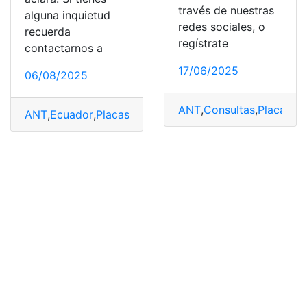
través de nuestras
alguna inquietud
redes sociales, o
recuerda
regístrate
contactarnos a
17/06/2025
06/08/2025
ANT
,
Consultas
,
Placas
,
Pr
ANT
,
Ecuador
,
Placas
,
placas provisionales
,
provisionale