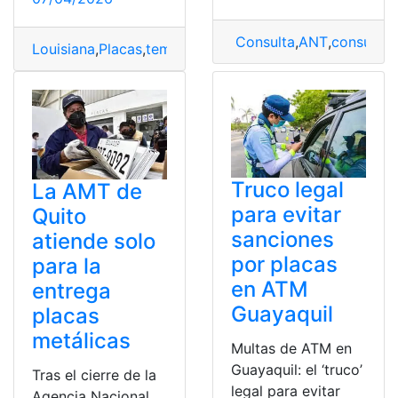
Consulta
,
ANT
,
consulta 
Louisiana
,
Placas
,
temporales
Truco legal
La AMT de
para evitar
Quito
sanciones
atiende solo
por placas
para la
en ATM
entrega
Guayaquil
placas
metálicas
Multas de ATM en
Guayaquil: el ‘truco’
Tras el cierre de la
legal para evitar
Agencia Nacional