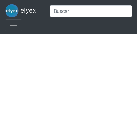
elyex