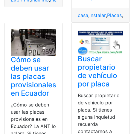
casa
,
Instalar
,
Placas
,
pref
Buscar
Cómo se
propietario
deben usar
de vehículo
las placas
por placa
provisionales
en Ecuador
Buscar propietario
de vehículo por
¿Cómo se deben
placa. Si tienes
usar las placas
alguna inquietud
provisionales en
recuerda
Ecuador? La ANT lo
contactarnos a
aclara. Si tienes