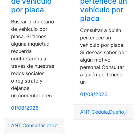
pertenece un
de vehículo
vehículo por
por placa
placa
Buscar propietario
de vehículo por
Consultar a quién
placa. Si tienes
pertenece un
alguna inquietud
vehículo por placa.
recuerda
Si deseas saber por
contactarnos a
algún motivo
través de nuestras
personal Consultar
redes sociales,
a quién pertenece
o regístrate y
un
déjanos
01/08/2026
un comentario en
01/08/2026
ANT
,
Cédula
,
Dueño
,
Placa
ANT
,
Consultar propietario
,
Consultas
,
placa
,
Placas
,
Pro