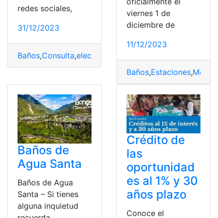
oficialmente el
redes sociales,
viernes 1 de
diciembre de
31/12/2023
11/12/2023
Baños
,
Consulta
,
electricidad
,
factura
,
planilla
Baños
,
Estaciones
,
Metro
,
Crédito de
Baños de
las
Agua Santa
oportunidad
es al 1% y 30
Baños de Agua
años plazo
Santa – Si tienes
alguna inquietud
Conoce el
recuerda