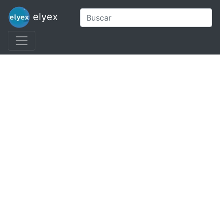
elyex