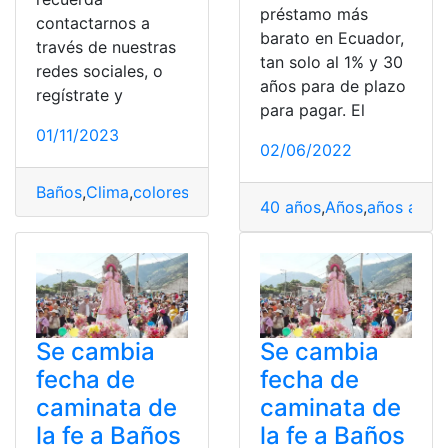
préstamo más
contactarnos a
barato en Ecuador,
través de nuestras
tan solo al 1% y 30
redes sociales, o
años para de plazo
regístrate y
para pagar. El
01/11/2023
02/06/2022
Baños
,
Clima
,
colores
,
Diversidad
,
Ecuador
,
Turismo
40 años
,
Años
,
años anter
Se cambia
Se cambia
fecha de
fecha de
caminata de
caminata de
la fe a Baños
la fe a Baños