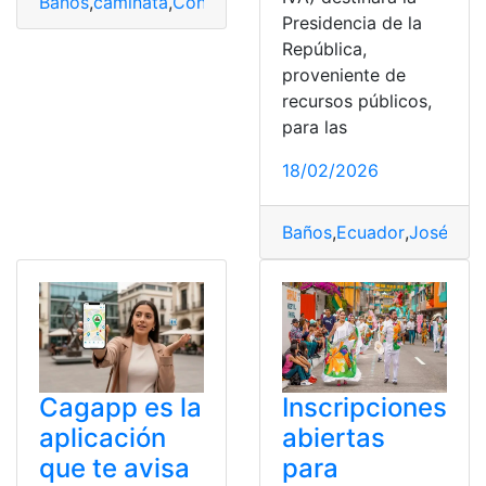
Baños
,
caminata
,
Consultas
,
Ecuador
,
Municipio
Presidencia de la
República,
proveniente de
recursos públicos,
para las
18/02/2026
Baños
,
Ecuador
,
José
,
Juli
Cagapp es la
Inscripciones
aplicación
abiertas
que te avisa
para