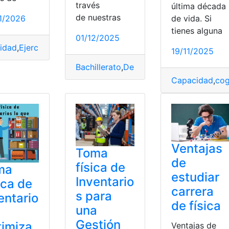
través
última década
de nuestras
1/2026
de vida. Si
tienes alguna
01/12/2025
Salud
,
segundos
vidad
,
Ejercicios
,
Física
,
Fundamentales
,
Salud
19/11/2025
Bachillerato
,
Descargar
,
Física
,
Libros
,
Min
Capacidad
,
cog
Ventajas
Toma
de
física de
ma
estudiar
Inventario
ica de
carrera
s para
entario
de física
una
Gestión
imiza
Ventajas de