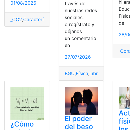
hiler
01/08/2026
través de
Educ
nuestras redes
Físic
sociales,
_CC2
,
Características
,
Control
,
Educación Física
,
Ejempl
de
o regístrate y
déjanos
28/0
un comentario
en
Cons
27/07/2026
BGU
,
Física
,
Libro
,
Mineduc
,
Min
Act
El poder
fís
¿Cómo
del beso
los