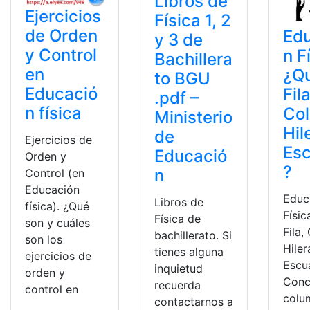
Libros de
Ejercicios
Física 1, 2
de Orden
Ed
y 3 de
y Control
n F
Bachillera
en
¿Q
to BGU
Educació
Fila
.pdf –
n física
Co
Ministerio
Hil
de
Ejercicios de
Es
Educació
Orden y
?
n
Control (en
Educación
Educ
Libros de
física). ¿Qué
Físic
Física de
son y cuáles
Fila,
bachillerato. Si
son los
Hiler
tienes alguna
ejercicios de
Escu
inquietud
orden y
Conc
recuerda
control en
colum
contactarnos a