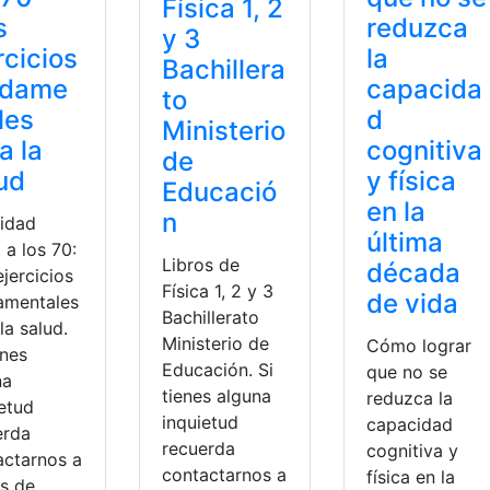
Física 1, 2
s
reduzca
y 3
rcicios
la
Bachillera
ndame
capacida
to
les
d
Ministerio
a la
cognitiva
de
ud
y física
Educació
en la
n
vidad
última
a a los 70:
Libros de
década
ejercicios
Física 1, 2 y 3
de vida
amentales
Bachillerato
la salud.
Ministerio de
Cómo lograr
enes
Educación. Si
que no se
na
tienes alguna
reduzca la
ietud
inquietud
capacidad
erda
recuerda
cognitiva y
actarnos a
contactarnos a
física en la
és de