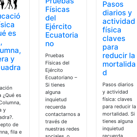
Pruebas
Pasos
Físicas
diarios y
ucació
del
actividad
ísica
Ejército
física
ué es
Ecuatoria
claves
,
no
para
lumna,
reducir la
Pruebas
era y
Físicas del
mortalida
cuadra
Ejército
d
Ecuatoriano –
Pasos diarios
Si tienes
ación
y actividad
alguna
a ¿Qué es
física: claves
inquietud
 Columna,
para reducir la
recuerda
a y
mortalidad. Si
contactarnos a
adra?.
tienes alguna
través de
epto de
inquietud
nuestras redes
na, fila e
recuerda
sociales, o