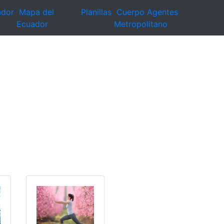
ador
Mapa del
Planillas
Cuerpo Agentes
Ecuador
Metropolitano