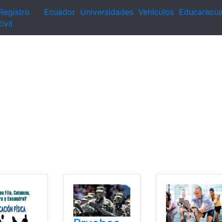
Registro
Ecuador
Universidades
Vehículos
Educarecu
ivil