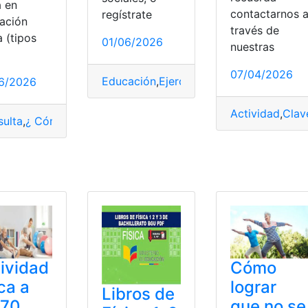
a en
contactarnos 
regístrate
ación
través de
a (tipos
01/06/2026
os
,
Ejercicios
,
Física
nuestras
07/04/2026
Educación
,
Ejercito Ecuatoriano
,
Física
,
P
6/2026
Actividad
,
Clav
ulta
,
¿ Cómo saber?
,
Consulta
,
Educación Física
,
Física
isterio de Educación
ividad
Cómo
ica a
lograr
Libros de
 70
que no se