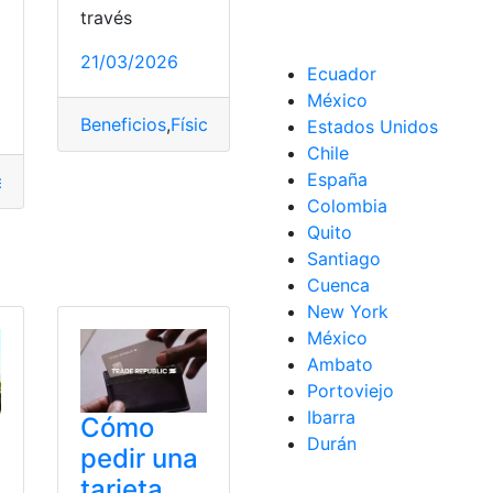
través
a
21/03/2026
Ecuador
México
Beneficios
,
Física
,
mayores
,
Mental
,
Salud
,
tai
Estados Unidos
ruebas
,
valores
Chile
España
es
,
diarios
,
Física
,
Mortalidad
,
Pasos
,
Reducir
Colombia
Quito
Santiago
Cuenca
New York
México
Ambato
Portoviejo
Ibarra
Cómo
Durán
pedir una
tarjeta