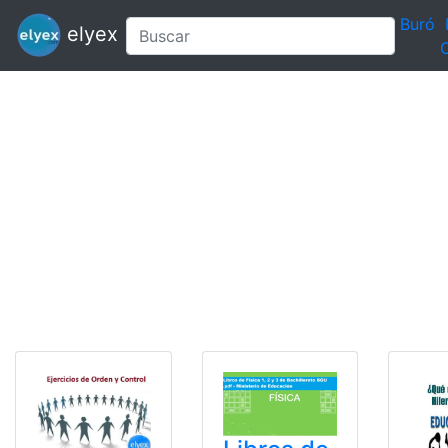
Buró
elyex
C