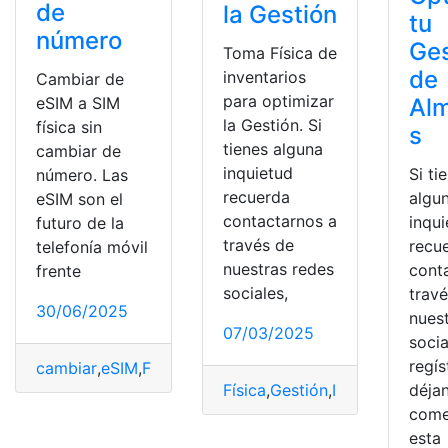
de
la Gestión
tu
número
Ges
Toma Física de
de
inventarios
Cambiar de
para optimizar
Al
eSIM a SIM
la Gestión. Si
física sin
s
tienes alguna
cambiar de
inquietud
Si ti
número. Las
recuerda
algu
eSIM son el
contactarnos a
inqu
futuro de la
través de
recu
telefonía móvil
nuestras redes
cont
frente
sociales,
trav
30/06/2025
nues
07/03/2025
socia
regís
cambiar
,
eSIM
,
Física
,
número
,
Puedo
,
SIM
Física
,
Gestión
,
Inventarios
,
Opt
déja
come
esta