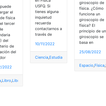
en Física
giroscopio de
USFQ. Si
 puede
física. ¿Cómo
tienes alguna
argar el
funciona un
inquietud
 de física
giroscopio de
recuerda
el tercer
física? El
contactarnos a
de
principio de un
través de
ndaria
giroscopio se
) del
basa en
10/11/2022
terio de
25/08/2022
ación del
Ciencia
,
Estudiar
,
Física
,
Ingresar
,
Tecnolo
dor
Espacio
,
Física
,
2/2022
a
,
Libro
,
Libro física
,
Libros del ministerio de educación
,
Minis
cación Física
,
Escuadra
,
Física