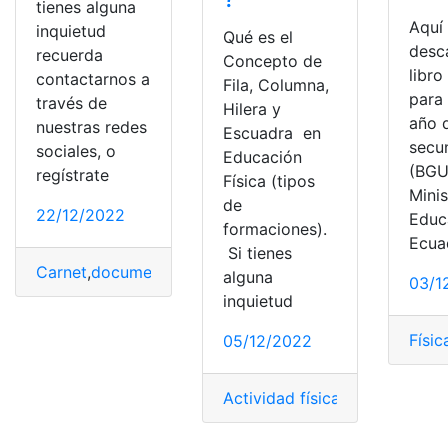
tienes alguna
Aquí
inquietud
Qué es el
desc
recuerda
Concepto de
libro
contactarnos a
Fila, Columna,
para 
través de
Hilera y
año 
nuestras redes
Escuadra en
secu
sociales, o
Educación
(BGU
regístrate
Física (tipos
Minis
de
22/12/2022
Educ
formaciones).
Ecua
Si tienes
Carnet
,
documento
,
Física
,
Jóven
alguna
03/1
inquietud
Físic
05/12/2022
Actividad física
,
Consultas
,
Edu