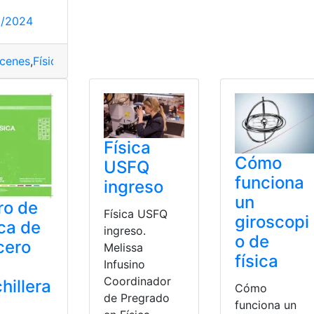
1/2024
cenes
,
Física
,
Gestión
,
Inventarios
,
Optimiza
,
toma
Física
Cómo
USFQ
funciona
ingreso
un
ro de
Física USFQ
giroscopi
ica de
ingreso.
o de
cero
Melissa
física
Infusino
Coordinador
hillera
Cómo
de Pregrado
funciona un