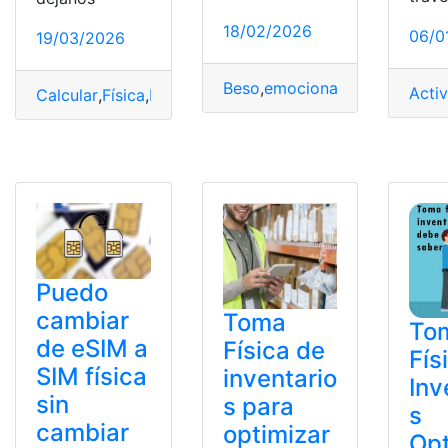
18/02/2026
06/0
19/03/2026
Beso
,
emocional
,
Física
,
Poder
,
Acti
Calcular
,
Física
,
Fórmula
,
Identificación
,
Velocidad
Puedo
cambiar
Toma
To
de eSIM a
Física de
Fís
SIM física
inventario
Inv
sin
s para
s
cambiar
optimizar
Opt