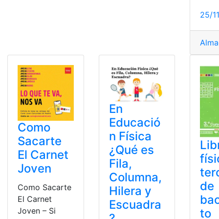
25/1
Alma
En
Educació
Como
n Física
Sacarte
Lib
¿Qué es
El Carnet
fís
Fila,
Joven
ter
Columna,
de
Como Sacarte
Hilera y
bac
El Carnet
Escuadra
Joven – Si
to
?