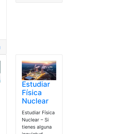
isterio de Educación
nitiva
,
década
,
Física
,
reduzca
,
Vida
Estudiar
Física
Nuclear
Estudiar Física
Nuclear – Si
tienes alguna
inquietud