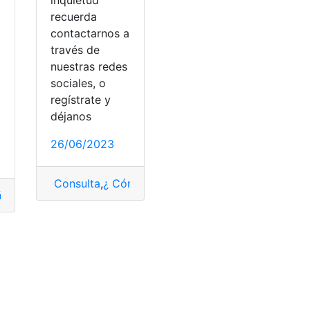
recuerda
contactarnos a
través de
nuestras redes
sociales, o
a
regístrate y
déjanos
26/06/2023
Consulta
,
¿ Cómo saber?
,
Física
,
Libro física
ñanza media
,
Estudiar
,
Física
,
trabajar
nventarios
,
toma