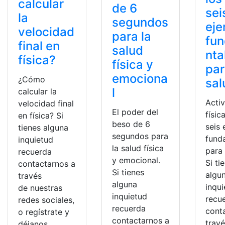
calcular
de 6
sei
la
segundos
eje
velocidad
para la
fu
final en
salud
nta
física?
física y
par
emociona
¿Cómo
sal
l
calcular la
Acti
velocidad final
El poder del
físic
en física? Si
beso de 6
seis 
tienes alguna
segundos para
fund
inquietud
la salud física
para 
recuerda
y emocional.
Si ti
contactarnos a
Si tienes
algu
través
alguna
inqu
de nuestras
inquietud
recu
redes sociales,
recuerda
cont
o regístrate y
contactarnos a
trav
déjanos