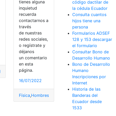
tienes alguna
código dactilar de
inquietud
la cédula Ecuador
recuerda
Consulta cuantos
contactarnos a
hijos tiene una
través
persona
de nuestras
Formularios ADSEF
redes sociales,
128 y 153 descargar
o regístrate y
el formulario
déjanos
Consultar Bono de
un comentario
Desarrollo Humano
gía
en esta
Bono de Desarrollo
página.
Humano
Fuerza
,
Propiedades
,
Velocidad
Inscripciones por
16/07/2022
Internet
terio de Educación
,
terceros
Historia de las
Banderas del
Física
,
Hombres
,
Mujeres
,
Policía Nacional
,
Pruebas
Ecuador desde
1533