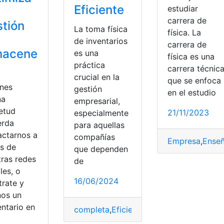
Eficiente
estudiar
carrera de
tión
La toma física
física. La
de inventarios
carrera de
macene
es una
física es una
práctica
carrera técnic
crucial en la
que se enfoca
enes
gestión
en el estudio
na
empresarial,
ietud
21/11/2023
especialmente
erda
para aquellas
actarnos a
compañías
Empresa
,
Ense
és de
que dependen
tras redes
de
les, o
16/06/2024
trate y
imizar
,
toma
nos un
ntario en
completa
,
Eficiente
,
Física
,
Gestión
,
guía
,
I