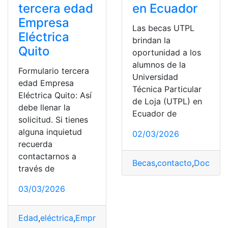
tercera edad
en Ecuador
Empresa
Las becas UTPL
Eléctrica
brindan la
Quito
oportunidad a los
alumnos de la
Formulario tercera
Universidad
edad Empresa
Técnica Particular
Eléctrica Quito: Así
de Loja (UTPL) en
debe llenar la
Ecuador de
solicitud. Si tienes
alguna inquietud
02/03/2026
recuerda
contactarnos a
Becas
,
contacto
,
Docume
través de
03/03/2026
Edad
,
eléctrica
,
Empresa
,
Formulario
,
Quito
,
Solicitud
,
ter