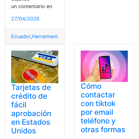
un comentario en
27/04/2026
Ecuador
,
Herramientas Ecuador
,
Pensión alimenticia
,
Re
Cómo
Tarjetas de
contactar
crédito de
con tiktok
fácil
por email
aprobación
teléfono y
en Estados
otras formas
Unidos