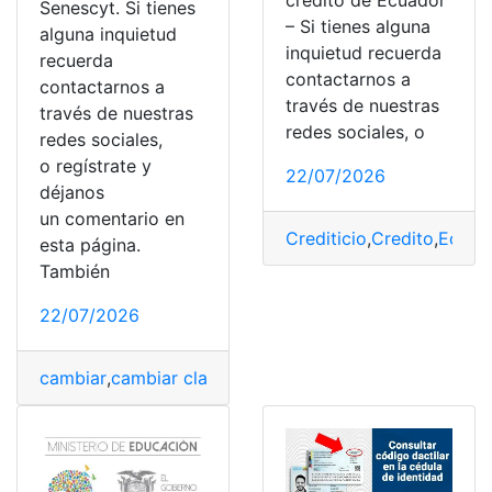
crédito de Ecuador
Senescyt. Si tienes
– Si tienes alguna
alguna inquietud
inquietud recuerda
recuerda
contactarnos a
contactarnos a
través de nuestras
través de nuestras
redes sociales, o
redes sociales,
o regístrate y
22/07/2026
déjanos
un comentario en
Crediticio
,
Credito
,
Ecuad
esta página.
También
22/07/2026
cambiar
,
cambiar clave
,
cambio
,
Cambios
,
Correo electr