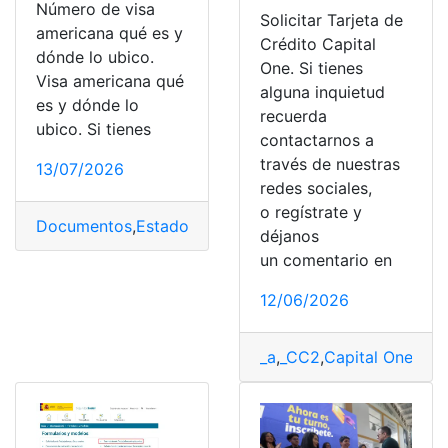
Número de visa
Solicitar Tarjeta de
americana qué es y
Crédito Capital
dónde lo ubico.
One. Si tienes
Visa americana qué
alguna inquietud
es y dónde lo
recuerda
ubico. Si tienes
contactarnos a
través de nuestras
13/07/2026
redes sociales,
o regístrate y
Documentos
,
Estados Unidos
,
número
,
Solicitud
,
Visa
déjanos
un comentario en
12/06/2026
_a
,
_CC2
,
Capital One
,
Cré