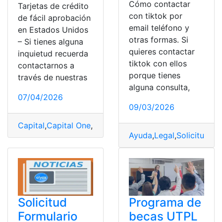
Cómo contactar
Tarjetas de crédito
con tiktok por
de fácil aprobación
email teléfono y
en Estados Unidos
otras formas. Si
– Si tienes alguna
quieres contactar
inquietud recuerda
tiktok con ellos
contactarnos a
porque tienes
través de nuestras
alguna consulta,
07/04/2026
09/03/2026
Capital
,
Capital One
,
Crédito
,
Estados Unidos
,
Solicitud
,
Ayuda
,
Legal
,
Solicitud
,
So
Solicitud
Programa de
Formulario
becas UTPL