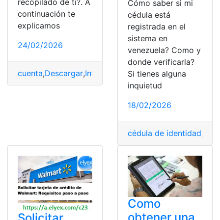
recopilado de ti?. A
Cómo saber si mi
continuación te
cédula está
explicamos
registrada en el
sistema en
24/02/2026
venezuela? Como y
donde verificarla?
cuenta
,
Descargar
,
Información
,
Informe
,
Solicitud
,
Whats
Si tienes alguna
inquietud
18/02/2026
cédula de identidad
,
May
Como
obtener una
Solicitar