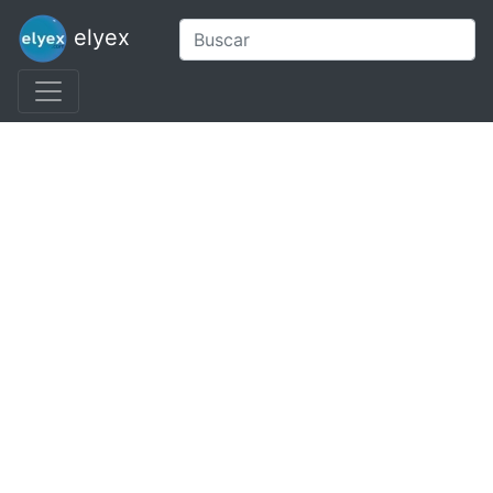
elyex