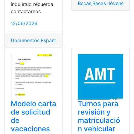
Becas
,
Becas Jóvenes de
inquietud recuerda
contactarnos
12/06/2026
Documentos
,
España
,
Formulario ACREDITA
,
Procesos
,
R
Modelo carta
Turnos para
de solicitud
revisión y
de
matriculació
vacaciones
n vehicular