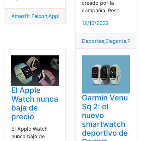
creado por la
compañía. Pese
Amazfit Falcon
,
Apple
,
deportistas
,
Dispositivo
,
gama al
12/10/2022
Deportes
,
Elegante
,
Poten
El Apple
Garmin Venu
Watch nunca
Sq 2: el
baja de
nuevo
precio
smartwatch
El Apple Watch
deportivo de
nunca baja de