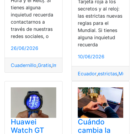
Hora y el Reloj. Si
Tarjeta roja a los
tienes alguna
secretos y al reloj:
inquietud recuerda
las estrictas nuevas
contactarnos a
reglas para el
través de nuestras
Mundial. Si tienes
redes sociales, o
alguna inquietud
recuerda
26/06/2026
10/06/2026
Cuadernillo
,
Gratis
,
Imprimir
,
Niños
,
PDF
,
Reloj
Ecuador
,
estrictas
,
Mundia
Huawei
Cuándo
Watch GT
cambia la