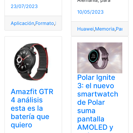
Alemania, para
23/07/2023
10/05/2023
Aplicación
,
Formato
,
Instalar
,
Reloj
,
Whatsapp
Huawei
,
Memoria
,
Pantall
Polar Ignite
3: el nuevo
Amazfit GTR
smartwatch
4 análisis
de Polar
esta es la
suma
batería que
pantalla
quiero
AMOLED y