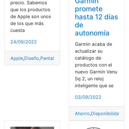
Garmin
precio. Sabemos
promete
que los productos
hasta 12 días
de Apple son unos
de los que más
de
cuesta
autonomía
24/09/2022
Garmin acaba de
actualizar su
catálogo de
Apple
,
Diseño
,
Pantalla
,
Reloj
,
Rendimiento
productos con el
nuevo Garmin Venu
Sq 2, un reloj
inteligente que se
03/09/2022
Ahorro
,
Disponibilidad
,
Ga