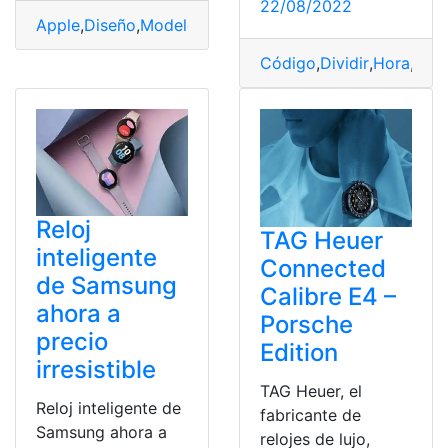
22/08/2022
Apple
,
Diseño
,
Modelo
,
Reloj
,
Tecnología
Código
,
Dividir
,
Hora
,
mañ
Reloj
TAG Heuer
inteligente
Connected
de Samsung
Calibre E4 –
ahora a
Porsche
precio
Edition
irresistible
TAG Heuer, el
Reloj inteligente de
fabricante de
Samsung ahora a
relojes de lujo,