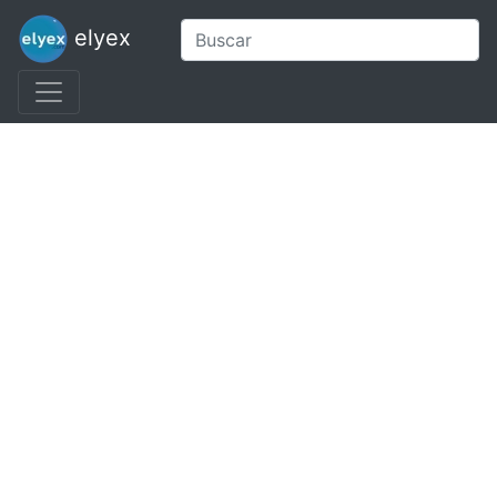
elyex