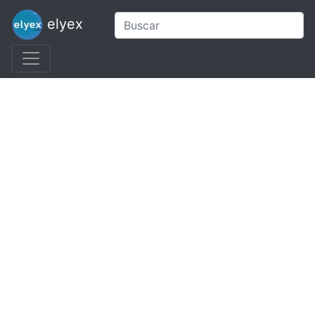
elyex