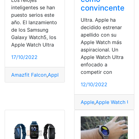
Los relojes
convincente
inteligentes se han
puesto serios este
Ultra. Apple ha
año. El lanzamiento
decidido estrenar
de los Samsung
apellido con su
Galaxy Watch5, los
Apple Watch más
Apple Watch Ultra
aspiracional. Un
Apple Watch Ultra
17/10/2022
enfocado a
competir con
Amazfit Falcon
,
Apple
,
deportistas
,
Dispositivo
,
gama al
12/10/2022
Apple
,
Apple Watch Ultra