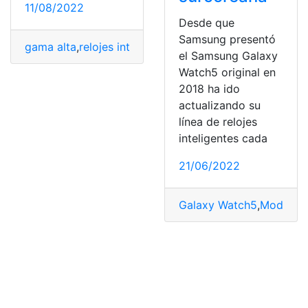
11/08/2022
Desde que
Samsung presentó
gama alta
,
relojes inteligentes
,
Samsung Galaxy
,
Samsun
el Samsung Galaxy
Watch5 original en
2018 ha ido
actualizando su
línea de relojes
inteligentes cada
21/06/2022
Galaxy Watch5
,
Modelos
,