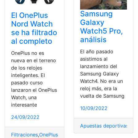
Samsung
El OnePlus
Galaxy
Nord Watch
Watch5 Pro,
se ha filtrado
análisis
al completo
El año pasado
OnePlus no es
asistimos al
nueva en el terreno
lanzamiento del
de los relojes
Samsung Galaxy
inteligentes. El
Watch4. No era un
pasado curso
reloj más, era la
lanzaron el OnePlus
vuelta de Samsung
Watch, una
interesante
10/09/2022
24/09/2022
Apuestas deportivas
,
fun
Filtraciones
,
OnePlus
,
OnePlus Nord Watch
,
Relojes
,
reloj