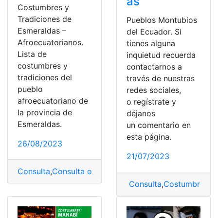
as
Costumbres y
Tradiciones de
Pueblos Montubios
Esmeraldas –
del Ecuador. Si
Afroecuatorianos.
tienes alguna
Lista de
inquietud recuerda
costumbres y
contactarnos a
tradiciones del
través de nuestras
pueblo
redes sociales,
afroecuatoriano de
o regístrate y
la provincia de
déjanos
Esmeraldas.
un comentario en
esta página.
26/08/2023
21/07/2023
Consulta
,
Consulta online
,
Costumbres
,
Esmeraldas
,
Trad
Consulta
,
Costumbres
,
co