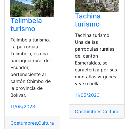
Tachina
Telimbela
turismo
turismo
Tachina turismo.
Telimbela turismo.
Una de las
La parroquia
parroquias rurales
Telimbela, es una
del cantón
parroquia rural del
Esmeraldas, se
Ecuador,
caracteriza por sus
perteneciente al
montañas vírgenes
cantón Chimbo de
y y su bella
la provincia de
Bolívar.
11/05/2023
11/05/2023
Costumbres
,
Cultura
,
Parr
Costumbres
,
Cultura
,
Parroquias
,
Tradición
,
Turismo