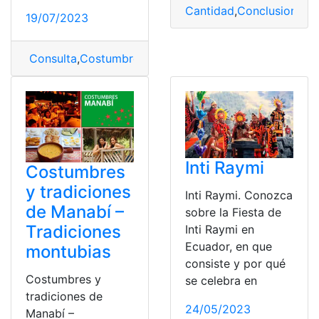
Cantidad
,
Conclusiones
,
C
19/07/2023
Consulta
,
Costumbres
,
costumbres y tradiciones
,
Mana
Inti Raymi
Costumbres
y tradiciones
Inti Raymi. Conozca
de Manabí –
sobre la Fiesta de
Tradiciones
Inti Raymi en
Ecuador, en que
montubias
consiste y por qué
Costumbres y
se celebra en
tradiciones de
24/05/2023
Manabí –