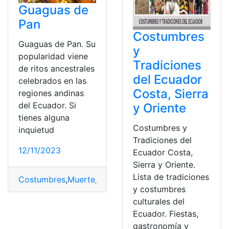
Guaguas de
Pan
Costumbres
Guaguas de Pan. Su
y
popularidad viene
Tradiciones
de ritos ancestrales
del Ecuador
celebrados en las
Costa, Sierra
regiones andinas
del Ecuador. Si
y Oriente
tienes alguna
Costumbres y
inquietud
Tradiciones del
12/11/2023
Ecuador Costa,
Sierra y Oriente.
Lista de tradiciones
Costumbres
,
Muerte
,
Origen
,
Pan
,
Tradición
y costumbres
culturales del
Ecuador. Fiestas,
gastronomía y