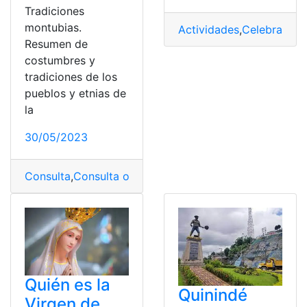
Tradiciones
montubias.
Actividades
,
Celebración
,
Resumen de
costumbres y
tradiciones de los
pueblos y etnias de
la
30/05/2023
Consulta
,
Consulta online
,
Costumbres
,
Manabí
,
Tradicio
Quién es la
Quinindé
Virgen de