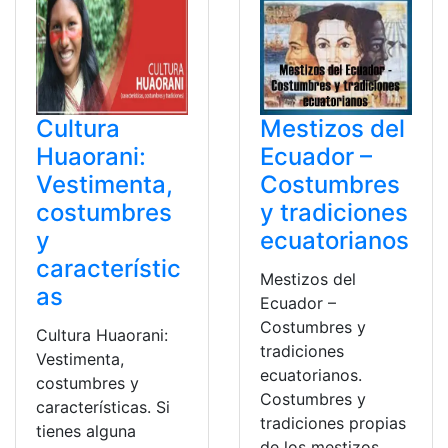
Cultura
Mestizos del
Huaorani:
Ecuador –
Vestimenta,
Costumbres
costumbres
y tradiciones
y
ecuatorianos
característic
Mestizos del
as
Ecuador –
Costumbres y
Cultura Huaorani:
tradiciones
Vestimenta,
ecuatorianos.
costumbres y
Costumbres y
características. Si
tradiciones propias
tienes alguna
de los mestizos