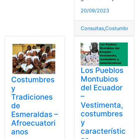
20/09/2023
Consultas
,
Costumbres
,
c
Los Pueblos
Montubios
Costumbres
del Ecuador
y
–
Tradiciones
Vestimenta,
de
costumbres
Esmeraldas –
y
Afroecuatori
característic
anos