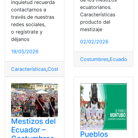
inquietud recuerda
ecuatorianos.
contactarnos a
Características
través de nuestras
producto del
redes sociales,
mestizaje
o regístrate y
déjanos
02/02/2026
19/05/2026
Costumbres
,
Ecuador
,
Me
Características
,
Costumbres
,
Cultura
,
Huaorani
,
Vestime
Mestizos del
Ecuador –
Pueblos