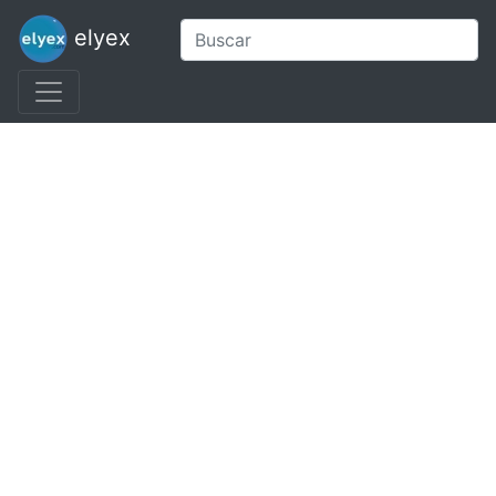
elyex