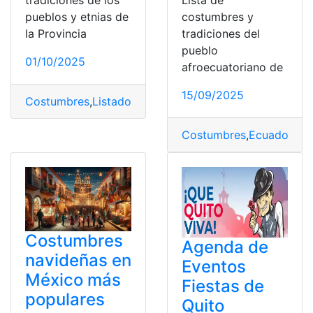
tradiciones de los
Lista de
pueblos y etnias de
costumbres y
la Provincia
tradiciones del
pueblo
01/10/2025
afroecuatoriano de
15/09/2025
Costumbres
,
Listado
,
Manabí
,
Tradiciones
Costumbres
,
Ecuador
,
Es
Costumbres
Agenda de
navideñas en
Eventos
México más
Fiestas de
populares
Quito