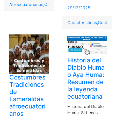
Afroecuatorianos
,
Celebración
,
Costumbres
,
costumbres
29/12/2025
Características
,
Costumb
Historia del
Diablo Huma
o Aya Huma:
Costumbres
Resumen de
Tradiciones
la leyenda
de
ecuatoriana
Esmeraldas
afroecuatori
Historia del Diablo
anos
Huma. Si tienes