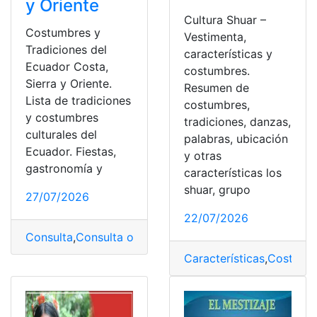
y Oriente
Cultura Shuar –
Costumbres y
Vestimenta,
Tradiciones del
características y
Ecuador Costa,
costumbres.
Sierra y Oriente.
Resumen de
Lista de tradiciones
costumbres,
y costumbres
tradiciones, danzas,
culturales del
palabras, ubicación
Ecuador. Fiestas,
y otras
gastronomía y
características los
shuar, grupo
27/07/2026
22/07/2026
Consulta
,
Consulta online
,
Costumbres
,
Ecuador
,
Tradici
Características
,
Costumb