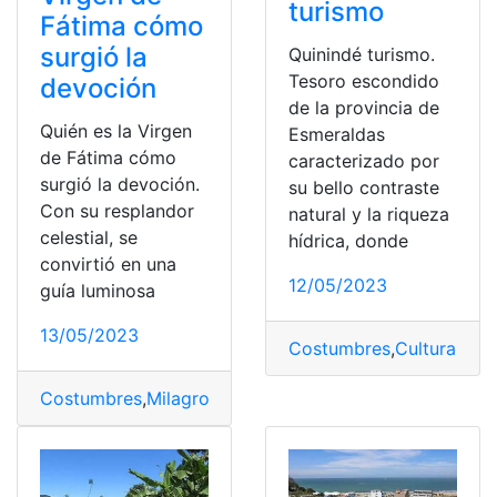
turismo
Fátima cómo
surgió la
Quinindé turismo.
Tesoro escondido
devoción
de la provincia de
Quién es la Virgen
Esmeraldas
de Fátima cómo
caracterizado por
surgió la devoción.
su bello contraste
Con su resplandor
natural y la riqueza
celestial, se
hídrica, donde
convirtió en una
12/05/2023
guía luminosa
13/05/2023
Costumbres
,
Cultura
,
Dive
Costumbres
,
Milagro
,
Perú
,
religión
,
virgen