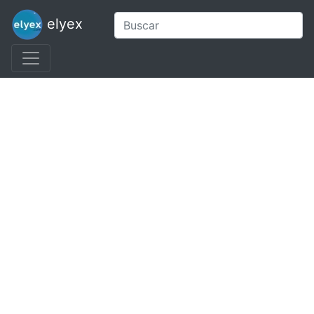
elyex