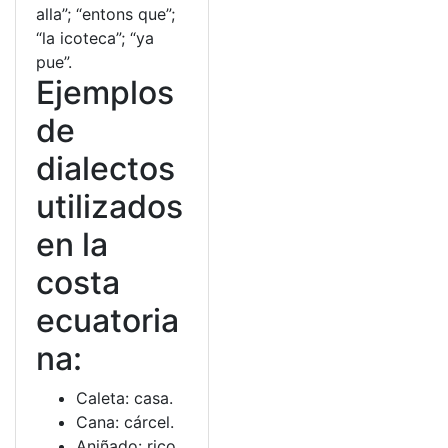
alla”; “entons que”;
“la icoteca”; “ya
pue”.
Ejemplos
de
dialectos
utilizados
en la
costa
ecuatoria
na:
Caleta: casa.
Cana: cárcel.
Aniñado: rico.