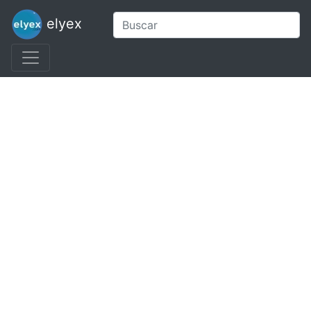
elyex