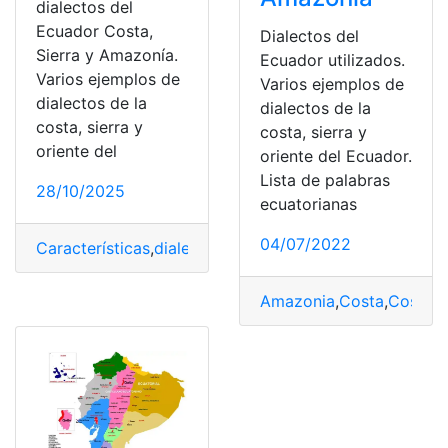
dialectos del
Ecuador Costa,
Dialectos del
Sierra y Amazonía.
Ecuador utilizados.
Varios ejemplos de
Varios ejemplos de
dialectos de la
dialectos de la
costa, sierra y
costa, sierra y
oriente del
oriente del Ecuador.
Lista de palabras
28/10/2025
ecuatorianas
04/07/2022
Características
,
dialectos del Ecuador
,
Ejemplos
,
expres
Amazonia
,
Costa
,
Costa -