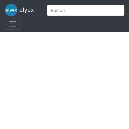
elyex