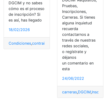
DGCIM: Requisitos,
DGCIM y no sabes
Pruebas,
cómo es el proceso
Inscripciones,
de inscripción? Si
Carreras. Si tienes
es así, has llegado
alguna inquietud
recuerda
18/02/2026
contactarnos a
través de nuestras
Condiciones
,
contrainteligencia
,
DGCIM
,
militar
,
Militares
redes sociales,
o regístrate y
déjanos
un comentario en
esta
24/06/2022
carreras
,
DGCIM
,
Inscripc