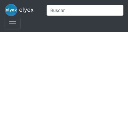
elyex