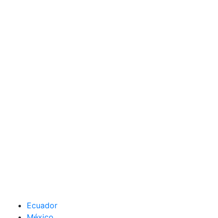
Ecuador
México