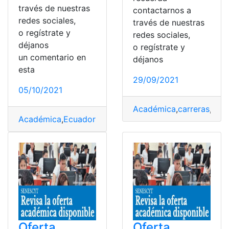
través de nuestras
contactarnos a
redes sociales,
través de nuestras
o regístrate y
redes sociales,
déjanos
o regístrate y
un comentario en
déjanos
esta
29/09/2021
05/10/2021
Académica
,
carreras
,
Cons
Académica
,
Ecuador
,
Ofertas
,
Plataforma
,
SENESCYT
Oferta
Oferta