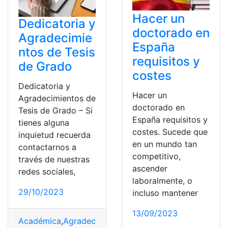
Hacer un
Dedicatoria y
doctorado en
Agradecimie
España
ntos de Tesis
requisitos y
de Grado
costes
Dedicatoria y
Hacer un
Agradecimientos de
doctorado en
Tesis de Grado – Si
España requisitos y
tienes alguna
costes. Sucede que
inquietud recuerda
en un mundo tan
contactarnos a
competitivo,
través de nuestras
ascender
redes sociales,
laboralmente, o
29/10/2023
incluso mantener
13/09/2023
Académica
,
Agradecimientos
,
Dedicatoria
,
Grado
,
Tesis 