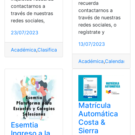
recuerda
contactarnos a
contactarnos a
través de nuestras
través de nuestras
redes sociales,
redes sociales, o
regístrate y
23/07/2023
13/07/2023
Académica
,
Clasificación
,
España
,
Formación
,
Funcionari
Académica
,
Calendario
,
C
Matrícula
Automática
Costa &
Esemtia
Sierra
Ingreso a la