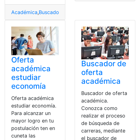
Académica
,
Buscador
,
Buscar
,
Oferta
,
Plataforma
,
Proces
Oferta
Buscador de
académica
oferta
estudiar
académica
economía
Buscador de oferta
Oferta académica
académica.
estudiar economía.
Conozca como
Para alcanzar un
realizar el proceso
mayor logro en tu
de búsqueda de
postulación ten en
carreras, mediante
cuneta las
el buscador de