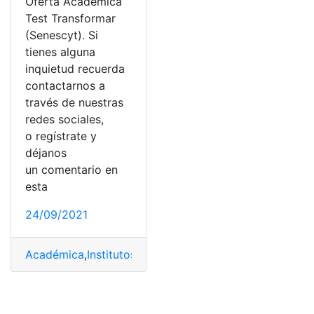
Oferta Académica
Test Transformar
(Senescyt). Si
tienes alguna
inquietud recuerda
contactarnos a
través de nuestras
redes sociales,
o regístrate y
déjanos
un comentario en
esta
24/09/2021
Académica
,
Institutos
,
Oferta Académica
,
Ofertas
,
SENE