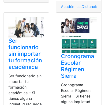
Académica
,
Distancia
,
do
Ser
funcionario
sin importar
Cronograma
tu formación
Escolar
académica
Régimen
Sierra
Ser funcionario sin
importar tu
Cronograma
formación
Escolar Régimen
académica – Si
Sierra – Si tienes
tienes alguna
alguna inquietud
inquietud recuerda