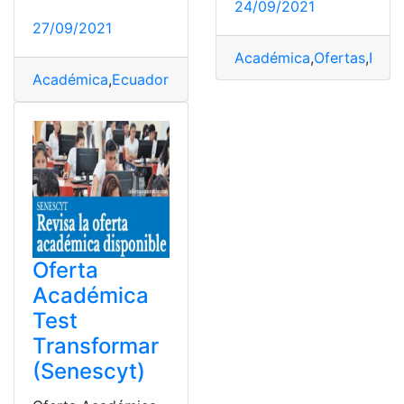
24/09/2021
27/09/2021
Académica
,
Ofertas
,
Prim
Académica
,
Ecuador
,
Ofertas
,
Puntajes referenciales
,
SE
Oferta
Académica
Test
Transformar
(Senescyt)