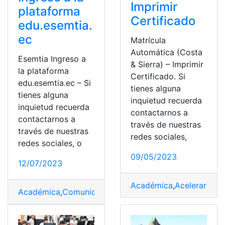
Imprimir
plataforma
Certificado
edu.esemtia.
ec
Matrícula
Automática (Costa
Esemtia Ingreso a
& Sierra) – Imprimir
la plataforma
Certificado. Si
edu.esemtia.ec – Si
tienes alguna
tienes alguna
inquietud recuerda
inquietud recuerda
contactarnos a
contactarnos a
través de nuestras
través de nuestras
redes sociales,
redes sociales, o
09/05/2023
12/07/2023
Académica
,
Acelerar
,
Ace
Académica
,
Comunicación
,
Escuelas
,
Esemtia
,
Moodle