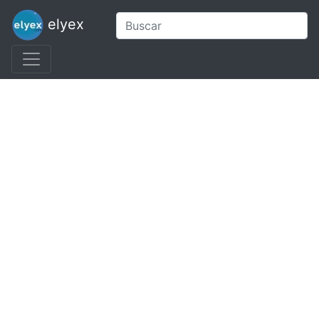
elyex