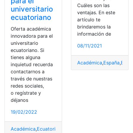
para el
Cuáles son las
universitario
ventajas. En este
ecuatoriano
artículo te
brindaremos la
Oferta académica
información de
innovadora para el
universitario
08/11/2021
ecuatoriano. Si
tienes alguna
Académica
,
España
,
Estud
inquietud recuerda
contactarnos a
través de nuestras
redes sociales,
o regístrate y
déjanos
19/02/2022
Académica
,
Ecuatoriano
,
Innovador
,
Ofertas
,
Universitar