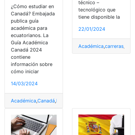
técnico –
¿Cómo estudiar en
tecnológico que
Canadá? Embajada
tiene disponible la
publica guía
académica para
22/01/2024
ecuatorianos. La
Guía Académica
Académica
,
carreras
,
ESP
Canadá 2024
contiene
información sobre
cómo iniciar
14/03/2024
Académica
,
Canadá
,
Ecuatorianos
,
Embajada
,
Estudiar
,
g