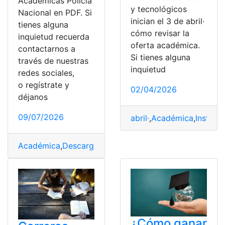
Académicas Policía
y tecnológicos
Nacional en PDF. Si
inician el 3 de abril·
tienes alguna
cómo revisar la
inquietud recuerda
oferta académica.
contactarnos a
Si tienes alguna
través de nuestras
inquietud
redes sociales,
o regístrate y
02/04/2026
déjanos
09/07/2026
abril·
,
Académica
,
Institut
Académica
,
Descargar
,
PDF
,
Policía Nacional
,
Pruebas
¿Cómo ganar