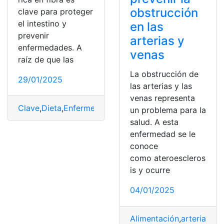
obstrucción
clave para proteger
el intestino y
en las
prevenir
arterias y
enfermedades. A
venas
raíz de que las
La obstrucción de
29/01/2025
las arterias y las
venas representa
Clave
,
Dieta
,
Enfermedades
,
Fibra
,
intestino
,
Prevenir
,
Pro
un problema para la
salud. A esta
enfermedad se le
conoce
como ateroescleros
is y ocurre
04/01/2025
Alimentación
,
arterias
,
nat