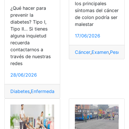
los principales
¿Qué hacer para
síntomas del cáncer
prevenir la
de colon podría ser
diabetes? Tipo I,
malestar
Tipo II… Si tienes
17/06/2026
alguna inquietud
recuerda
contactarnos a
Cáncer
,
Examen
,
Peso
,
Pre
través de nuestras
redes
28/06/2026
Diabetes
,
Enfermedades
,
Prevenir
,
Síntomas
,
Tipos