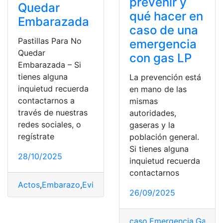
prevenir y
Quedar
qué hacer en
Embarazada
caso de una
Pastillas Para No
emergencia
Quedar
con gas LP
Embarazada – Si
tienes alguna
La prevención está
inquietud recuerda
en mano de las
contactarnos a
mismas
través de nuestras
autoridades,
redes sociales, o
gaseras y la
regístrate
población general.
Si tienes alguna
28/10/2025
inquietud recuerda
contactarnos
Actos
,
Embarazo
,
Evitar
,
Prevenir
,
Salud
26/09/2025
caso
,
Emergencia
,
Gas
,
LP