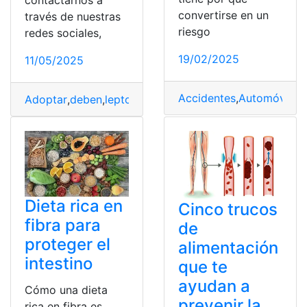
convertirse en un
través de nuestras
riesgo
redes sociales,
19/02/2025
11/05/2025
Accidentes
,
Automóvil
,
Ca
Adoptar
,
deben
,
leptospirosis
,
Medidas
,
Prevenir
Dieta rica en
Cinco trucos
fibra para
de
proteger el
alimentación
intestino
que te
ayudan a
Cómo una dieta
prevenir la
rica en fibra es