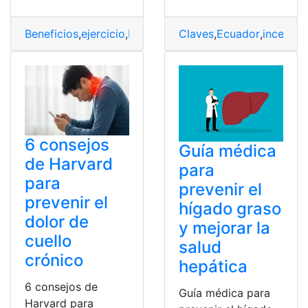
Beneficios
,
ejercicio
,
Enfermedades
Claves
,
intenso
,
Ecuador
,
Prevenir
,
incendio
6 consejos
Guía médica
de Harvard
para
para
prevenir el
prevenir el
hígado graso
dolor de
y mejorar la
cuello
salud
crónico
hepática
6 consejos de
Guía médica para
Harvard para