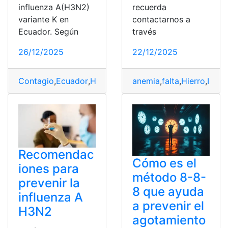
influenza A(H3N2)
recuerda
variante K en
contactarnos a
Ecuador. Según
través
26/12/2025
22/12/2025
Contagio
,
Ecuador
,
H3N2
,
Influenza
anemia
,
Prevenir
,
falta
,
Hierro
,
variante
,
Infant
Recomendac
Cómo es el
iones para
método 8-8-
prevenir la
8 que ayuda
influenza A
a prevenir el
H3N2
agotamiento