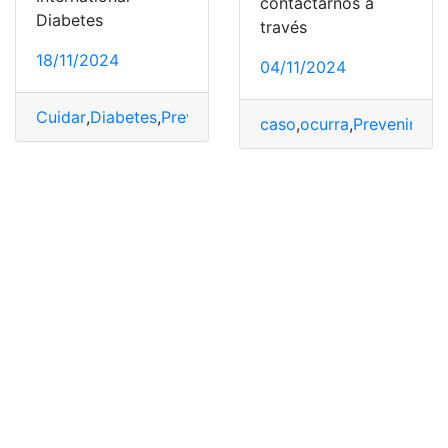
contactarnos a
Diabetes
través
18/11/2024
04/11/2024
Cuidar
,
Diabetes
,
Prevenir
,
Salud
caso
,
ocurra
,
Prevenir
,
Ro