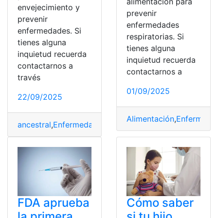
alimentación para
envejecimiento y
prevenir
prevenir
enfermedades
enfermedades. Si
respiratorias. Si
tienes alguna
tienes alguna
inquietud recuerda
inquietud recuerda
contactarnos a
contactarnos a
través
01/09/2025
22/09/2025
Alimentación
,
Enfermeda
ancestral
,
Enfermedades
,
envejecimiento
,
Prevenir
,
Rece
FDA aprueba
Cómo saber
la primera
si tu hijo