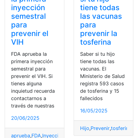
inyección
tiene todas
semestral
las vacunas
para
para
prevenir el
prevenir la
VIH
tosferina
FDA aprueba la
Saber si tu hijo
primera inyección
tiene todas las
semestral para
vacunas. El
prevenir el VIH. Si
Ministerio de Salud
tienes alguna
registra 593 casos
inquietud recuerda
de tosferina y 15
contactarnos a
fallecidos
través de nuestras
16/05/2025
20/06/2025
Hijo
,
Prevenir
,
tosferina
,
V
aprueba
,
FDA
,
Inyección
,
Prevenir
,
primera
,
Semestral
,
VIH