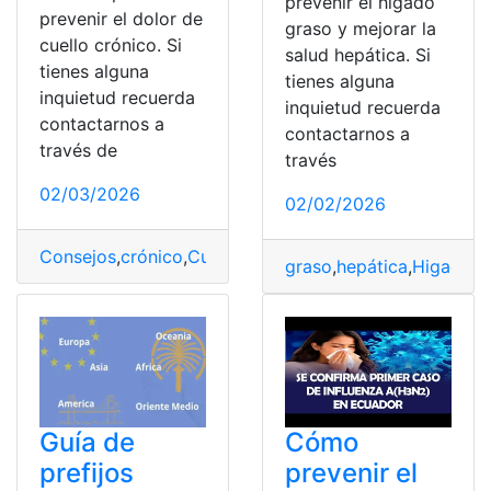
prevenir el hígado
prevenir el dolor de
graso y mejorar la
cuello crónico. Si
salud hepática. Si
tienes alguna
tienes alguna
inquietud recuerda
inquietud recuerda
contactarnos a
contactarnos a
través de
través
02/03/2026
02/02/2026
Consejos
,
crónico
,
Cuello
,
Dolor
,
harvard
,
Prevenir
graso
,
hepática
,
Higado
,
M
Guía de
Cómo
prefijos
prevenir el