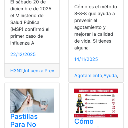
El sábado 20 de
Cómo es el método
diciembre de 2025,
8-8-8 que ayuda a
el Ministerio de
prevenir el
Salud Pública
agotamiento y
(MSP) confirmó el
mejorar la calidad
primer caso de
de vida. Si tienes
influenza A
alguna
22/12/2025
14/11/2025
H3N2
,
Influenza
,
Prevenir
,
Recomendaciones
Agotamiento
,
Ayuda
,
Cali
Pastillas
Cómo
Para No