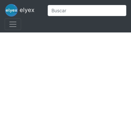
elyex