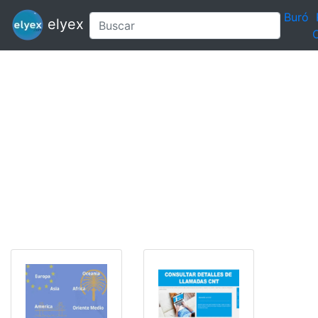
Buró
elyex
C