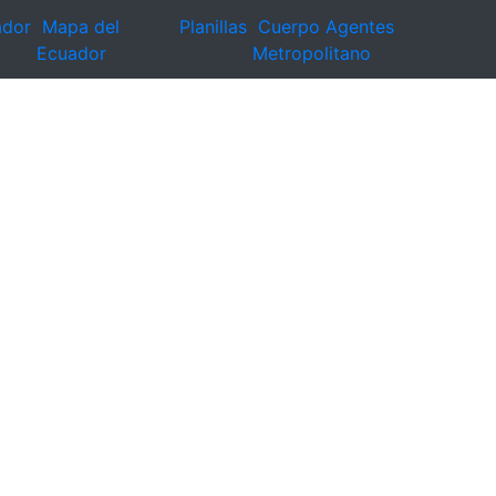
ador
Mapa del
Planillas
Cuerpo Agentes
Ecuador
Metropolitano