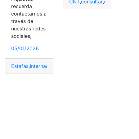
CNT
,
consultar
,
detalle
,
Llamad
recuerda
contactarnos a
través de
nuestras redes
sociales,
05/01/2026
Estafas
,
Internacionales
,
Prefijos
,
Prevenir
,
telefónicas