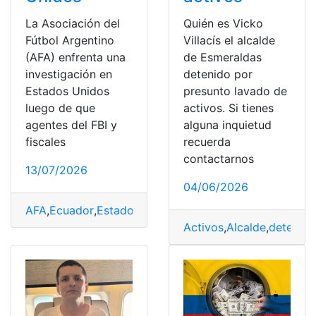
La Asociación del
Quién es Vicko
Fútbol Argentino
Villacís el alcalde
(AFA) enfrenta una
de Esmeraldas
investigación en
detenido por
Estados Unidos
presunto lavado de
luego de que
activos. Si tienes
agentes del FBI y
alguna inquietud
fiscales
recuerda
contactarnos
13/07/2026
04/06/2026
AFA
,
Ecuador
,
Estados
,
FBI
,
investiga
,
Lavado
,
Millones
Activos
,
Alcalde
,
detenido