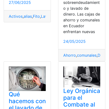
27/06/2025
sobreendeudamient
o y lavado de
dinero. Las cajas de
Activos
,
alias
,
Fito
,
Lavado
,
lavado de activos de alias Fi
ahorro y comunales
en Ecuador
enfrentan nuevas
24/05/2025
Ahorro
,
comunales
,
Diner
Ley Orgánica
Qué
para el
hacemos con
Combate al
el lavado de