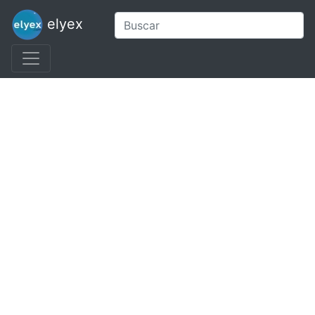
elyex