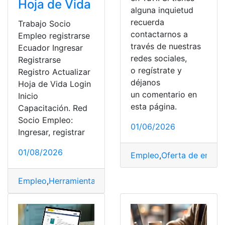
Hoja de Vida
alguna inquietud
recuerda
Trabajo Socio
contactarnos a
Empleo registrarse
través de nuestras
Ecuador Ingresar
redes sociales,
Registrarse
o regístrate y
Registro Actualizar
déjanos
Hoja de Vida Login
un comentario en
Inicio
esta página.
Capacitación. Red
Socio Empleo:
01/06/2026
Ingresar, registrar
01/08/2026
Empleo
,
Oferta de emple
Empleo
,
Herramientas Ecuador
,
Ministerio de Trabajo
,
O