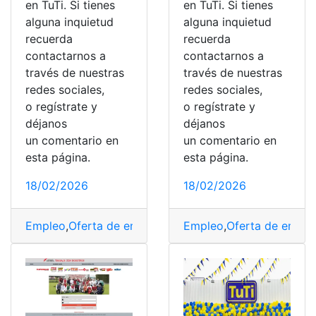
en TuTi. Si tienes
en TuTi. Si tienes
alguna inquietud
alguna inquietud
recuerda
recuerda
contactarnos a
contactarnos a
través de nuestras
través de nuestras
redes sociales,
redes sociales,
o regístrate y
o regístrate y
déjanos
déjanos
un comentario en
un comentario en
esta página.
esta página.
18/02/2026
18/02/2026
Empleo
,
Oferta de empleo
,
Oferta de Trabajo
Empleo
,
Oferta de emple
,
trabajar
,
T