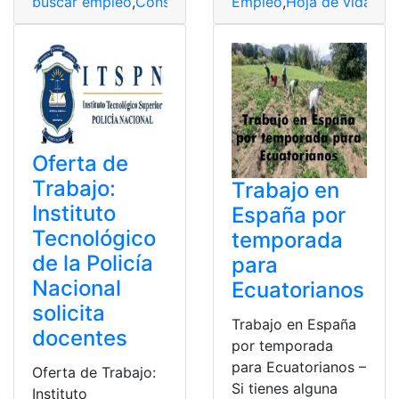
buscar empleo
,
Consulta
,
Ecuador
,
Empleo
,
Oferta de e
Empleo
,
Hoja de vida
,
Nue
Oferta de
Trabajo:
Trabajo en
Instituto
España por
Tecnológico
temporada
de la Policía
para
Nacional
Ecuatorianos
solicita
Trabajo en España
docentes
por temporada
para Ecuatorianos –
Oferta de Trabajo:
Si tienes alguna
Instituto