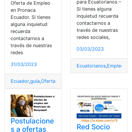
para Ecuatorianos –
Oferta de Empleo
Si tienes alguna
en Pronaca
inquietud recuerda
Ecuador. Si tienes
contactarnos a
alguna inquietud
través de nuestras
recuerda
redes sociales,
contactarnos a
través de nuestras
03/03/2023
redes
31/03/2023
Ecuatorianos
,
Empleo
,
Es
Ecuador
,
guía
,
Oferta de empleo
,
Oferta de Trabajo
,
PR
Postulacione
Red Socio
s a ofertas