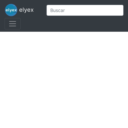
elyex