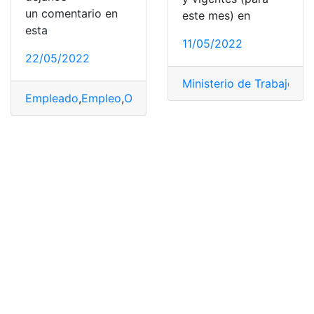
un comentario en
este mes) en
esta
11/05/2022
22/05/2022
Ministerio de Trabajo
,
Of
Empleado
,
Empleo
,
Oferta de empleo
,
Oferta de Trabaj