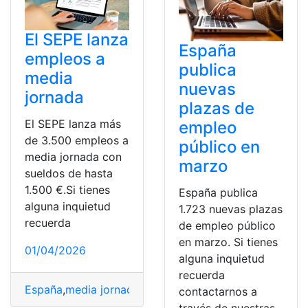
El SEPE lanza
España
empleos a
publica
media
nuevas
jornada
plazas de
El SEPE lanza más
empleo
de 3.500 empleos a
público en
media jornada con
marzo
sueldos de hasta
1.500 €.Si tienes
España publica
alguna inquietud
1.723 nuevas plazas
recuerda
de empleo público
en marzo. Si tienes
01/04/2026
alguna inquietud
recuerda
España
,
media jornada
,
Oferta de empleo
,
SEPE
contactarnos a
través de nuestras