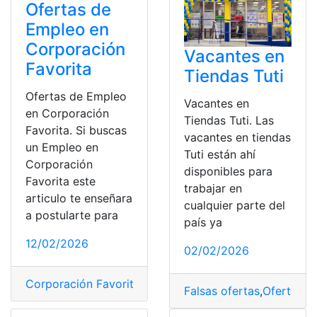
Ofertas de
Empleo en
Corporación
Vacantes en
Favorita
Tiendas Tuti
Ofertas de Empleo
Vacantes en
en Corporación
Tiendas Tuti. Las
Favorita. Si buscas
vacantes en tiendas
un Empleo en
Tuti están ahí
Corporación
disponibles para
Favorita este
trabajar en
articulo te enseñara
cualquier parte del
a postularte para
país ya
12/02/2026
02/02/2026
Corporación Favorita
,
Ecuador
,
La Favorita
,
Oferta de 
Falsas ofertas
,
Oferta
,
Of