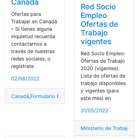
Canadá
Red Socio
Ofertas para
Empleo
Trabajar en Canadá
Ofertas de
– Si tienes alguna
Trabajo
inquietud recuerda
vigentes
contactarnos a
través de nuestras
Red Socio Empleo:
redes sociales, o
Ofertas de Trabajo
regístrate
2020 (vigentes).
Lista de ofertas de
02/06/2022
trabajo disponibles
y vigentes (para
Canadá
,
Formulario Eta
,
Oferta de empleo
,
Proceso
,
pro
este mes) en
31/05/2022
Ministerio de Trabajo
,
Of