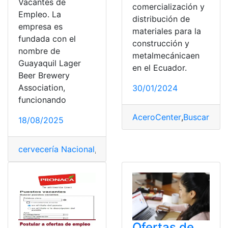
Vacantes de
comercialización y
Empleo. La
distribución de
empresa es
materiales para la
fundada con el
construcción y
nombre de
metalmecánicaen
Guayaquil Lager
en el Ecuador.
Beer Brewery
Association,
30/01/2024
funcionando
AceroCenter
,
Buscar trab
18/08/2025
cervecería Nacional
,
Consultas
,
Ecuador
,
Empleo
,
Oferta
Ofertas de