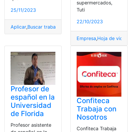
supermercados,
Tuti
25/11/2023
22/10/2023
Aplicar
,
Buscar trabajo
,
conseguir empleo
,
Ecuador
,
emp
Empresa
,
Hoja de vida
,
Of
Profesor de
español en la
Confiteca
Universidad
Trabaja con
de Florida
Nosotros
Profesor asistente
Confiteca Trabaja
de español en la