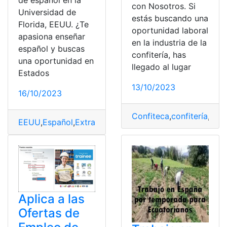
con Nosotros. Si
Universidad de
estás buscando una
Florida, EEUU. ¿Te
oportunidad laboral
apasiona enseñar
en la industria de la
español y buscas
confitería, has
una oportunidad en
llegado al lugar
Estados
13/10/2023
16/10/2023
Confiteca
,
confitería
,
Crec
EEUU
,
Español
,
Extranjero
,
Oferta laboral
,
Profesor
,
requi
Aplica a las
Ofertas de