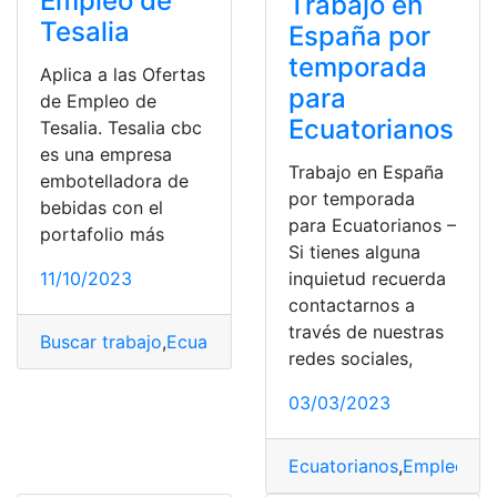
Empleo de
Trabajo en
Tesalia
España por
temporada
Aplica a las Ofertas
para
de Empleo de
Ecuatorianos
Tesalia. Tesalia cbc
es una empresa
Trabajo en España
embotelladora de
por temporada
bebidas con el
para Ecuatorianos –
portafolio más
Si tienes alguna
11/10/2023
inquietud recuerda
contactarnos a
través de nuestras
Buscar trabajo
,
Ecuador
,
Oferta laboral
,
ofertas de emp
redes sociales,
03/03/2023
Ecuatorianos
,
Empleo
,
Es