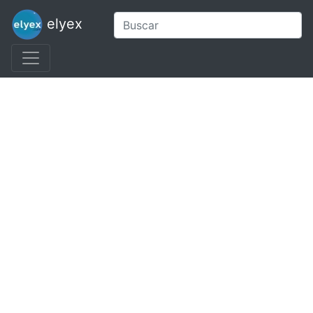
elyex